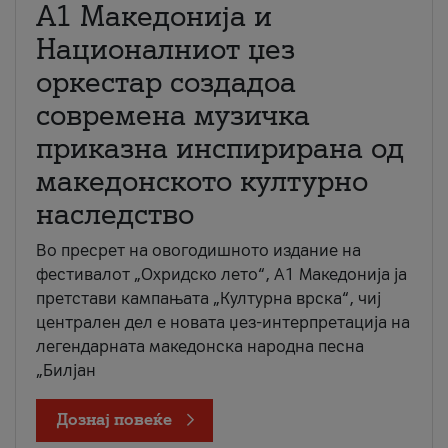
А1 Македонија и
Националниот џез
оркестар создадоа
современа музичка
приказна инспирирана од
македонското културно
наследство
Во пресрет на овогодишното издание на
фестивалот „Охридско лето“, А1 Македонија ја
претстави кампањата „Културна врска“, чиј
централен дел е новата џез-интерпретација на
легендарната македонска народна песна
„Билјан
Дознај повеќе