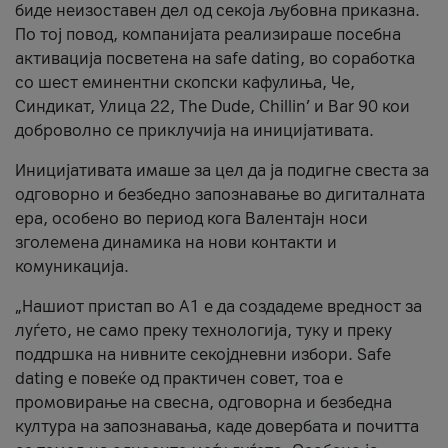
биде неизоставен дел од секоја љубовна приказна.
По тој повод, компанијата реализираше посебна
активација посветена на safe dating, во соработка
со шест еминентни скопски кафулиња, Че,
Синдикат, Улица 22, The Dude, Chillin’ и Bar 90 кои
доброволно се приклучија на иницијативата.
Иницијативата имаше за цел да ја подигне свеста за
одговорно и безбедно запознавање во дигиталната
ера, особено во период кога Валентајн носи
зголемена динамика на нови контакти и
комуникација.
„Нашиот пристап во А1 е да создадеме вредност за
луѓето, не само преку технологија, туку и преку
поддршка на нивните секојдневни избори. Safe
dating е повеќе од практичен совет, тоа е
промовирање на свесна, одговорна и безбедна
култура на запознавања, каде довербата и почитта