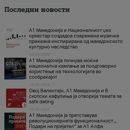
Последни новости
А1 Македонија и Националниот џез
оркестар создадоа современа музичка
приказна инспирирана од македонското
културно наследство
03.07.2026
A1 Македонија почнува моќна
национална кампања за поодговорно
користење на технологијата во
сообраќајот
18.05.2026
Овој Валентајн, A1 Македонија и 6
скопски кафулиња ја отворија темата за
safe dating
16.02.2026
А1 Македонија ја претставува
револуционерната функционалност „
Подари на пријател“ за А1 Алфа