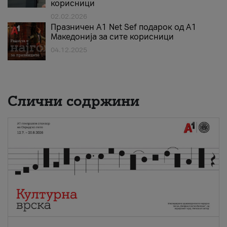
корисници
02.02.2026
Празничен A1 Net Sеf подарок од А1
Македонија за сите корисници
04.12.2025
Слични содржини