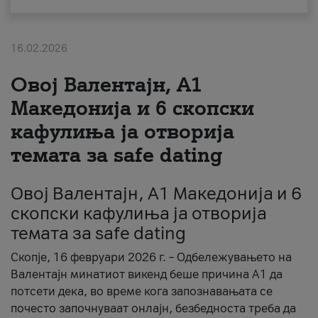
За нас
16.02.2026
#ПодобарОнлајн
Овој Валентајн, A1
Македонија и 6 скопски
кафулиња ја отворија
темата за safe dating
Овој Валентајн, A1 Македонија и 6
скопски кафулиња ја отворија
темата за safe dating
Скопје, 16 февруари 2026 г. – Одбележувањето на
Валентајн минатиот викенд беше причина А1 да
потсети дека, во време кога запознавањата се
почесто започнуваат онлајн, безбедноста треба да