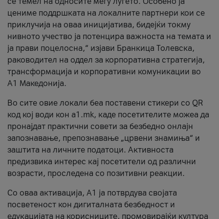
се темел на односите меѓу луѓето. Особено ја
цениме поддршката на локалните партнери кои се
приклучија на оваа иницијатива, бидејќи токму
нивното учество ја потенцира важноста на темата и
ја прави поцелосна,“ изјави Бранкица Толевска,
раководител на оддел за корпоративна стратегија,
трансформација и корпоративни комуникации во
А1 Македонија.
Во сите овие локали беа поставени стикери со QR
код кој води кон a1.mk, каде посетителите можеа да
пронајдат практични совети за безбедно онлајн
запознавање, препознавање „црвени знамиња“ и
заштита на личните податоци. Активноста
предизвика интерес кај посетители од различни
возрасти, проследена со позитивни реакции.
Со оваа активација, А1 ја потврдува својата
посветеност кон дигиталната безбедност и
едукацијата на корисниците, промовирајќи култура