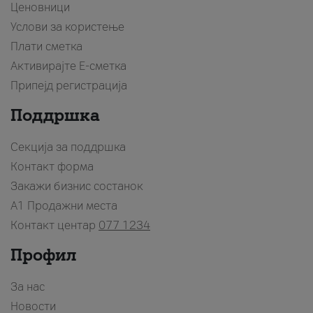
Ценовници
Услови за користење
Плати сметка
Активирајте Е-сметка
Припејд регистрација
Поддршка
Секција за поддршка
Контакт форма
Закажи бизнис состанок
A1 Продажни места
Контакт центар
077 1234
Профил
За нас
Новости