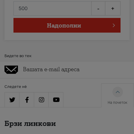
-
+
Надополни
Бидете во тек
Следете нè
На почеток
Брзи линкови