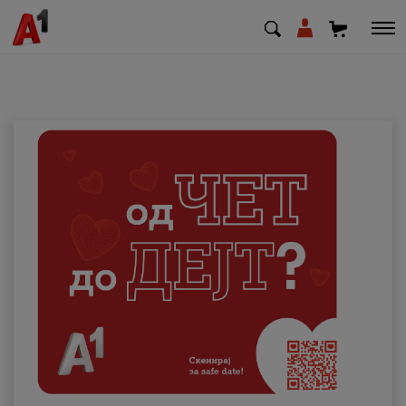
МК
EN
SQ
Приватни
Деловни
Поддршка
Надополни кредит
Плати сметка