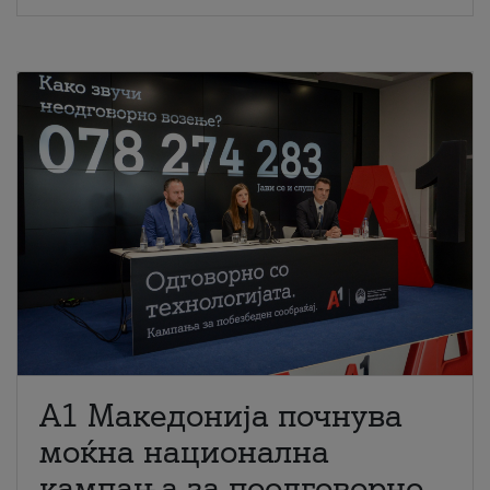
A1 Македонија почнува
моќна национална
кампања за поодговорно