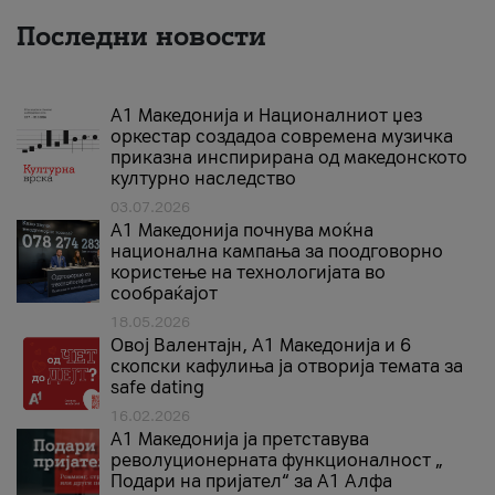
Последни новости
А1 Македонија и Националниот џез
оркестар создадоа современа музичка
приказна инспирирана од македонското
културно наследство
03.07.2026
A1 Македонија почнува моќна
национална кампања за поодговорно
користење на технологијата во
сообраќајот
18.05.2026
Овој Валентајн, A1 Македонија и 6
скопски кафулиња ја отворија темата за
safe dating
16.02.2026
А1 Македонија ја претставува
револуционерната функционалност „
Подари на пријател“ за А1 Алфа