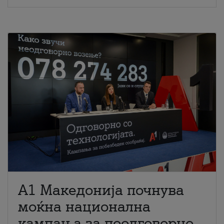
A1 Македонија почнува
моќна национална
кампања за поодговорно