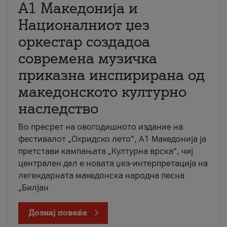
А1 Македонија и
Националниот џез
оркестар создадоа
современа музичка
приказна инспирирана од
македонското културно
наследство
Во пресрет на овогодишното издание на
фестивалот „Охридско лето“, А1 Македонија ја
претстави кампањата „Културна врска“, чиј
централен дел е новата џез-интерпретација на
легендарната македонска народна песна
„Билјан
Дознај повеќе