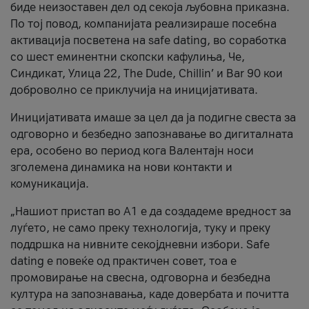
биде неизоставен дел од секоја љубовна приказна.
По тој повод, компанијата реализираше посебна
активација посветена на safe dating, во соработка
со шест еминентни скопски кафулиња, Че,
Синдикат, Улица 22, The Dude, Chillin’ и Bar 90 кои
доброволно се приклучија на иницијативата.
Иницијативата имаше за цел да ја подигне свеста за
одговорно и безбедно запознавање во дигиталната
ера, особено во период кога Валентајн носи
зголемена динамика на нови контакти и
комуникација.
„Нашиот пристап во А1 е да создадеме вредност за
луѓето, не само преку технологија, туку и преку
поддршка на нивните секојдневни избори. Safe
dating е повеќе од практичен совет, тоа е
промовирање на свесна, одговорна и безбедна
култура на запознавања, каде довербата и почитта