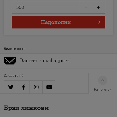
-
+
Надополни
Бидете во тек
Следете нè
На почеток
Брзи линкови