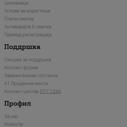
Ценовници
Услови за користење
Плати сметка
Активирајте Е-сметка
Припејд регистрација
Поддршка
Секција за поддршка
Контакт форма
Закажи бизнис состанок
A1 Продажни места
Контакт центар
077 1234
Профил
За нас
Новости