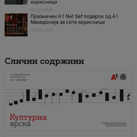
корисници
02.02.2026
Празничен A1 Net Sеf подарок од А1
Македонија за сите корисници
04.12.2025
Слични содржини