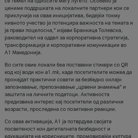
се темел на односите меѓу луѓето. Особено ја
цениме поддршката на локалните партнери кои се
приклучија на оваа иницијатива, бидејќи токму
нивното учество ја потенцира важноста на темата и
ја прави поцелосна,“ изјави Бранкица Толевска,
раководител на оддел за корпоративна стратегија,
трансформација и корпоративни комуникации во
А1 Македонија.
Во сите овие локали беа поставени стикери со QR
код кој води кон a1.mk, каде посетителите можеа да
пронајдат практични совети за безбедно онлајн
запознавање, препознавање „црвени знамиња“ и
заштита на личните податоци. Активноста
предизвика интерес кај посетители од различни
возрасти, проследена со позитивни реакции.
Со оваа активација, А1 ја потврдува својата
посветеност кон дигиталната безбедност и
едукацијата на корисниците, промовирајќи култура