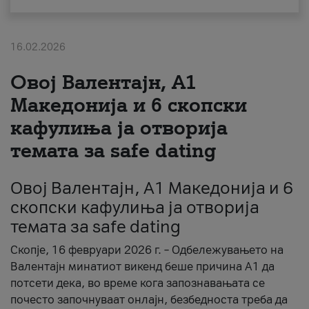
За нас
16.02.2026
#ПодобарОнлајн
Овој Валентајн, A1
Македонија и 6 скопски
кафулиња ја отворија
темата за safe dating
Овој Валентајн, A1 Македонија и 6
скопски кафулиња ја отворија
темата за safe dating
Скопје, 16 февруари 2026 г. – Одбележувањето на
Валентајн минатиот викенд беше причина А1 да
потсети дека, во време кога запознавањата се
почесто започнуваат онлајн, безбедноста треба да