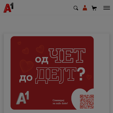
МК
EN
SQ
Приватни
Деловни
Поддршка
Надополни кредит
Плати сметка