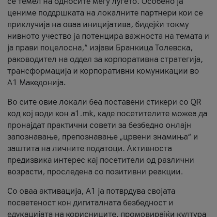
се темел на односите меѓу луѓето. Особено ја
цениме поддршката на локалните партнери кои се
приклучија на оваа иницијатива, бидејќи токму
нивното учество ја потенцира важноста на темата и
ја прави поцелосна,“ изјави Бранкица Толевска,
раководител на оддел за корпоративна стратегија,
трансформација и корпоративни комуникации во
А1 Македонија.
Во сите овие локали беа поставени стикери со QR
код кој води кон a1.mk, каде посетителите можеа да
пронајдат практични совети за безбедно онлајн
запознавање, препознавање „црвени знамиња“ и
заштита на личните податоци. Активноста
предизвика интерес кај посетители од различни
возрасти, проследена со позитивни реакции.
Со оваа активација, А1 ја потврдува својата
посветеност кон дигиталната безбедност и
едукацијата на корисниците, промовирајќи култура