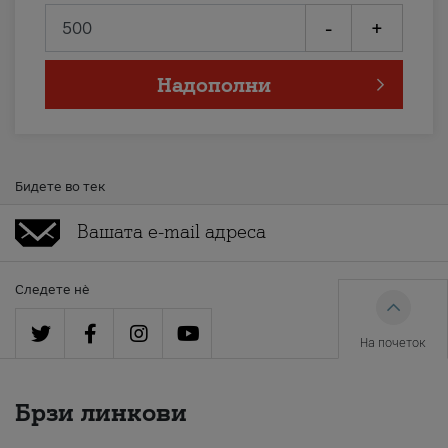
-
+
Надополни
Бидете во тек
Следете нè
На почеток
Брзи линкови