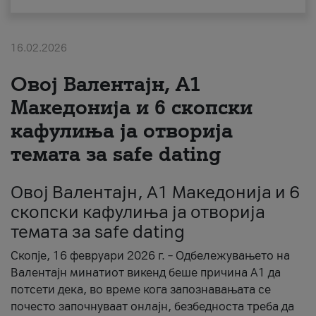
За нас
16.02.2026
#ПодобарОнлајн
Овој Валентајн, A1
Македонија и 6 скопски
кафулиња ја отворија
темата за safe dating
Овој Валентајн, A1 Македонија и 6
скопски кафулиња ја отворија
темата за safe dating
Скопје, 16 февруари 2026 г. – Одбележувањето на
Валентајн минатиот викенд беше причина А1 да
потсети дека, во време кога запознавањата се
почесто започнуваат онлајн, безбедноста треба да