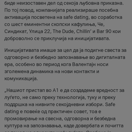
биде неизоставен дел од секоја љубовна приказна.
По тој повод, компанијата реализираше посебна
активација посветена на safe dating, во соработка
со шест еминентни скопски кафулиња, Че,
Синдикат, Улица 22, The Dude, Chillin’ и Bar 90 кои
доброволно се приклучија на иницијативата.
Иницијативата имаше за цел да ја подигне свеста за
одговорно и безбедно запознавање во дигиталната
ера, особено во период кога Валентајн носи
зголемена динамика на нови контакти и
комуникација.
„Нашиот пристап во А1 е да создадеме вредност за
луѓето, не само преку технологија, туку и преку
поддршка на нивните секојдневни избори. Safe
dating е повеќе од практичен совет, тоа е
промовирање на свесна, одговорна и безбедна
култура на запознавања, каде довербата и почитта