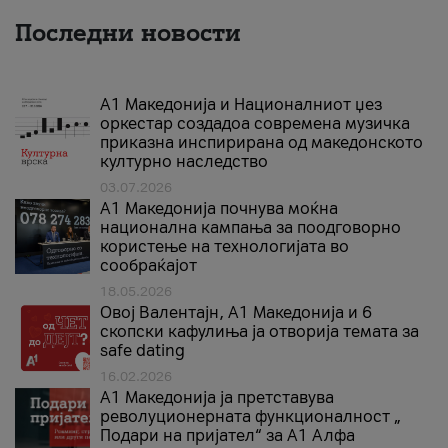
Последни новости
А1 Македонија и Националниот џез
оркестар создадоа современа музичка
приказна инспирирана од македонското
културно наследство
03.07.2026
A1 Македонија почнува моќна
национална кампања за поодговорно
користење на технологијата во
сообраќајот
18.05.2026
Овој Валентајн, A1 Македонија и 6
скопски кафулиња ја отворија темата за
safe dating
16.02.2026
А1 Македонија ја претставува
револуционерната функционалност „
Подари на пријател“ за А1 Алфа