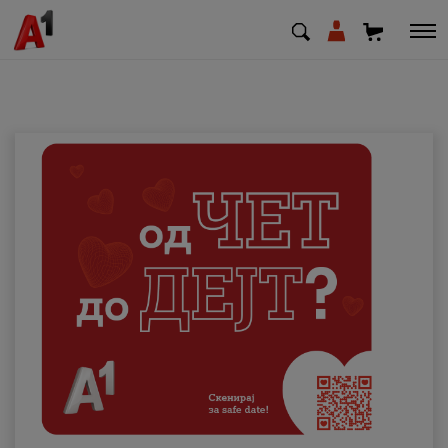
МК
EN
SQ
Приватни
Деловни
Поддршка
Надополни кредит
Плати сметка