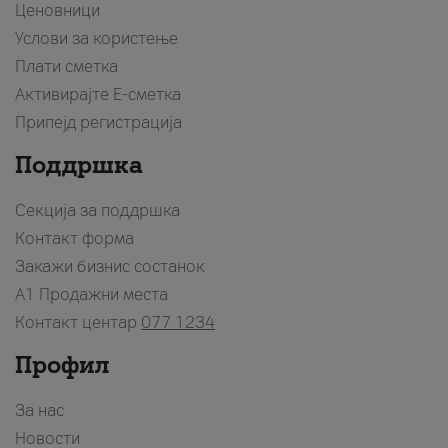
Ценовници
Услови за користење
Плати сметка
Активирајте Е-сметка
Припејд регистрација
Поддршка
Секција за поддршка
Контакт форма
Закажи бизнис состанок
A1 Продажни места
Контакт центар
077 1234
Профил
За нас
Новости