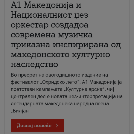
А1 Македонија и
Националниот џез
оркестар создадоа
современа музичка
приказна инспирирана од
македонското културно
наследство
Во пресрет на овогодишното издание на
фестивалот „Охридско лето“, А1 Македонија ја
претстави кампањата „Културна врска“, чиј
централен дел е новата џез-интерпретација на
легендарната македонска народна песна
„Билјан
Дознај повеќе