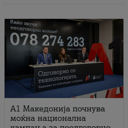
A1 Македонија почнува
моќна национална
кампања за поодговорно