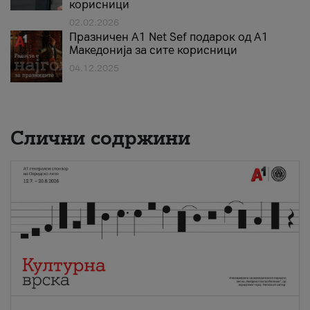
корисници
02.02.2026
Празничен A1 Net Sеf подарок од А1
Македонија за сите корисници
04.12.2025
Слични содржини