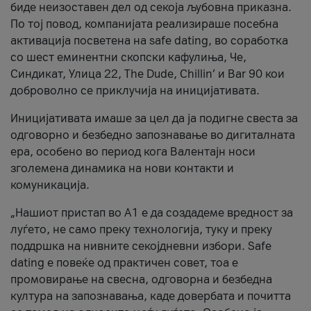
биде неизоставен дел од секоја љубовна приказна.
По тој повод, компанијата реализираше посебна
активација посветена на safe dating, во соработка
со шест еминентни скопски кафулиња, Че,
Синдикат, Улица 22, The Dude, Chillin’ и Bar 90 кои
доброволно се приклучија на иницијативата.
Иницијативата имаше за цел да ја подигне свеста за
одговорно и безбедно запознавање во дигиталната
ера, особено во период кога Валентајн носи
зголемена динамика на нови контакти и
комуникација.
„Нашиот пристап во А1 е да создадеме вредност за
луѓето, не само преку технологија, туку и преку
поддршка на нивните секојдневни избори. Safe
dating е повеќе од практичен совет, тоа е
промовирање на свесна, одговорна и безбедна
култура на запознавања, каде довербата и почитта