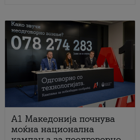
A1 Македонија почнува
моќна национална
кампања за поодговорно