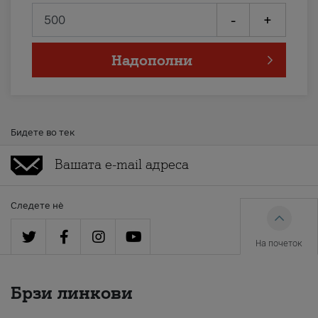
-
+
Надополни
Бидете во тек
Следете нè
На почеток
Брзи линкови