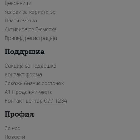
Ценовници
Услови за користење
Плати сметка
Активирајте Е-сметка
Припејд регистрација
Поддршка
Секција за поддршка
Контакт форма
Закажи бизнис состанок
A1 Продажни места
Контакт центар
077 1234
Профил
За нас
Новости