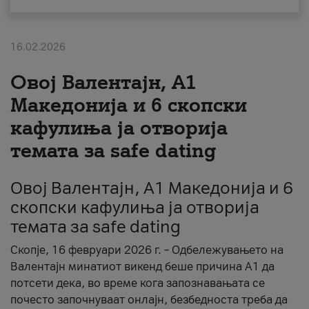
За нас
16.02.2026
#ПодобарОнлајн
Овој Валентајн, A1
Македонија и 6 скопски
кафулиња ја отворија
темата за safe dating
Овој Валентајн, A1 Македонија и 6
скопски кафулиња ја отворија
темата за safe dating
Скопје, 16 февруари 2026 г. – Одбележувањето на
Валентајн минатиот викенд беше причина А1 да
потсети дека, во време кога запознавањата се
почесто започнуваат онлајн, безбедноста треба да