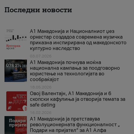
Последни новости
А1 Македонија и Националниот џез
оркестар создадоа современа музичка
приказна инспирирана од македонското
културно наследство
03.07.2026
A1 Македонија почнува моќна
национална кампања за поодговорно
користење на технологијата во
сообраќајот
18.05.2026
Овој Валентајн, A1 Македонија и 6
скопски кафулиња ја отворија темата за
safe dating
16.02.2026
А1 Македонија ја претставува
револуционерната функционалност „
Подари на пријател“ за А1 Алфа