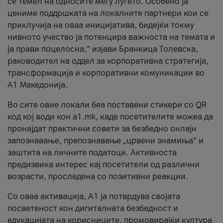
се темел на односите меѓу луѓето. Особено ја
цениме поддршката на локалните партнери кои се
приклучија на оваа иницијатива, бидејќи токму
нивното учество ја потенцира важноста на темата и
ја прави поцелосна,“ изјави Бранкица Толевска,
раководител на оддел за корпоративна стратегија,
трансформација и корпоративни комуникации во
А1 Македонија.
Во сите овие локали беа поставени стикери со QR
код кој води кон a1.mk, каде посетителите можеа да
пронајдат практични совети за безбедно онлајн
запознавање, препознавање „црвени знамиња“ и
заштита на личните податоци. Активноста
предизвика интерес кај посетители од различни
возрасти, проследена со позитивни реакции.
Со оваа активација, А1 ја потврдува својата
посветеност кон дигиталната безбедност и
едукацијата на корисниците, промовирајќи култура