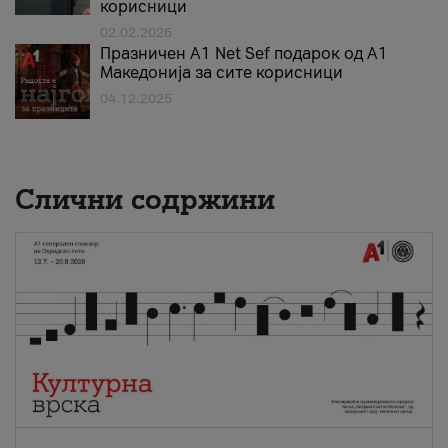
корисници
02.02.2026
Празничен A1 Net Sеf подарок од А1
Македонија за сите корисници
04.12.2025
Слични содржини