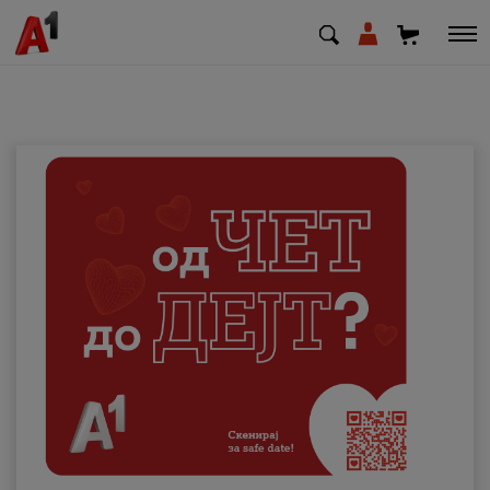
МК
EN
SQ
Приватни
Деловни
Поддршка
Надополни кредит
Плати сметка