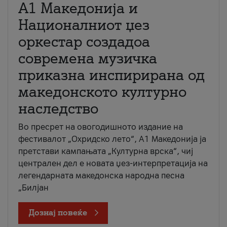
А1 Македонија и
Националниот џез
оркестар создадоа
современа музичка
приказна инспирирана од
македонското културно
наследство
Во пресрет на овогодишното издание на
фестивалот „Охридско лето“, А1 Македонија ја
претстави кампањата „Културна врска“, чиј
централен дел е новата џез-интерпретација на
легендарната македонска народна песна
„Билјан
Дознај повеќе