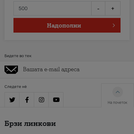
-
+
Надополни
Бидете во тек
Следете нè
На почеток
Брзи линкови