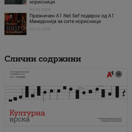
корисници
02.02.2026
Празничен A1 Net Sеf подарок од А1
Македонија за сите корисници
04.12.2025
Слични содржини