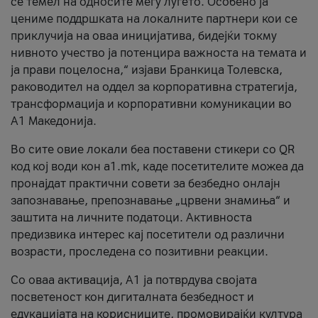
се темел на односите меѓу луѓето. Особено ја
цениме поддршката на локалните партнери кои се
приклучија на оваа иницијатива, бидејќи токму
нивното учество ја потенцира важноста на темата и
ја прави поцелосна,“ изјави Бранкица Толевска,
раководител на оддел за корпоративна стратегија,
трансформација и корпоративни комуникации во
А1 Македонија.
Во сите овие локали беа поставени стикери со QR
код кој води кон a1.mk, каде посетителите можеа да
пронајдат практични совети за безбедно онлајн
запознавање, препознавање „црвени знамиња“ и
заштита на личните податоци. Активноста
предизвика интерес кај посетители од различни
возрасти, проследена со позитивни реакции.
Со оваа активација, А1 ја потврдува својата
посветеност кон дигиталната безбедност и
едукацијата на корисниците, промовирајќи култура