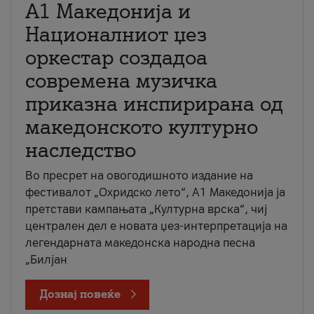
А1 Македонија и
Националниот џез
оркестар создадоа
современа музичка
приказна инспирирана од
македонското културно
наследство
Во пресрет на овогодишното издание на
фестивалот „Охридско лето“, А1 Македонија ја
претстави кампањата „Културна врска“, чиј
централен дел е новата џез-интерпретација на
легендарната македонска народна песна
„Билјан
Дознај повеќе