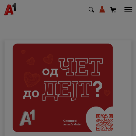
МК
EN
SQ
Приватни
Деловни
Поддршка
Надополни кредит
Плати сметка