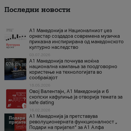
Последни новости
А1 Македонија и Националниот џез
оркестар создадоа современа музичка
приказна инспирирана од македонското
културно наследство
03.07.2026
A1 Македонија почнува моќна
национална кампања за поодговорно
користење на технологијата во
сообраќајот
18.05.2026
Овој Валентајн, A1 Македонија и 6
скопски кафулиња ја отворија темата за
safe dating
16.02.2026
А1 Македонија ја претставува
револуционерната функционалност „
Подари на пријател“ за А1 Алфа