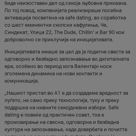
биде неизоставен дел од секоја љубовна приказна.
По тој повод, компанијата реализираше посебна
активација посветена на safe dating, во соработка
со шест еминентни скопски кафулиња, Че,
Синдикат, Улица 22, The Dude, Chillin’ и Bar 90 кои
доброволно се приклучија на иницијативата.
Иницијативата имаше за цел да ја подигне свеста за
одговорно и безбедно запознавање во дигиталната
ера, особено во период кога Валентајн носи
зголемена динамика на нови контакти и
комуникација.
„Нашиот пристап во А1 е да создадеме вредност за
луѓето, не само преку технологија, туку и преку
поддршка на нивните секојдневни избори. Safe
dating е повеќе од практичен совет, тоа е
промовирање на свесна, одговорна и безбедна
култура на запознавања, каде довербата и почитта