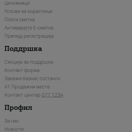
Ценовници
Услови за користење
Плати сметка
Активирајте Е-сметка
Припејд регистрација
Поддршка
Секција за поддршка
Контакт форма
Закажи бизнис состанок
A1 Продажни места
Контакт центар
077 1234
Профил
За нас
Новости