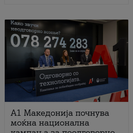
A1 Македонија почнува
моќна национална
кампања за поодговорно