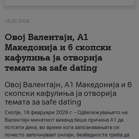
За нас
16.02.2026
#ПодобарОнлајн
Овој Валентајн, A1
Македонија и 6 скопски
кафулиња ја отворија
темата за safe dating
Овој Валентајн, A1 Македонија и 6
скопски кафулиња ја отворија
темата за safe dating
Скопје, 16 февруари 2026 г. – Одбележувањето на
Валентајн минатиот викенд беше причина А1 да
потсети дека, во време кога запознавањата се
почесто започнуваат онлајн, безбедноста треба да