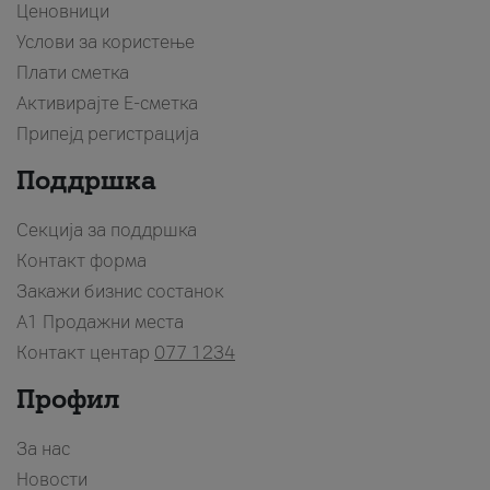
Ценовници
Услови за користење
Плати сметка
Активирајте Е-сметка
Припејд регистрација
Поддршка
Секција за поддршка
Контакт форма
Закажи бизнис состанок
A1 Продажни места
Контакт центар
077 1234
Профил
За нас
Новости