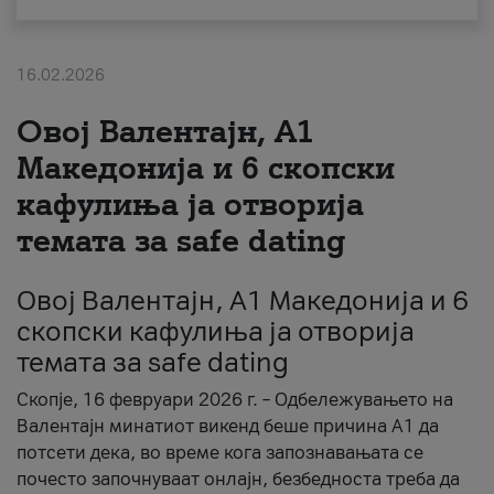
За нас
16.02.2026
#ПодобарОнлајн
Овој Валентајн, A1
Македонија и 6 скопски
кафулиња ја отворија
темата за safe dating
Овој Валентајн, A1 Македонија и 6
скопски кафулиња ја отворија
темата за safe dating
Скопје, 16 февруари 2026 г. – Одбележувањето на
Валентајн минатиот викенд беше причина А1 да
потсети дека, во време кога запознавањата се
почесто започнуваат онлајн, безбедноста треба да