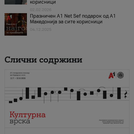
корисници
02.02.2026
Празничен A1 Net Sеf подарок од А1
Македонија за сите корисници
04.12.2025
Слични содржини