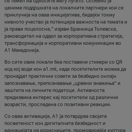
се темел на односите меѓу луѓето. Особено ја
цениме поддршката на локалните партнери кои се
приклучија на оваа иницијатива, бидејќи токму
нивното учество ја потенцира важноста на темата и
ја прави поцелосна,“ изјави Бранкица Толевска,
раководител на оддел за корпоративна стратегија,
трансформација и корпоративни комуникации во
А1 Македонија.
Во сите овие локали беа поставени стикери со QR
код кој води кон a1.mk, каде посетителите можеа да
пронајдат практични совети за безбедно онлајн
запознавање, препознавање „црвени знамиња“ и
заштита на личните податоци. Активноста
предизвика интерес кај посетители од различни
возрасти, проследена со позитивни реакции.
Со оваа активација, А1 ја потврдува својата
посветеност кон дигиталната безбедност и
едукацијата на корисниците, промовирајќи култура