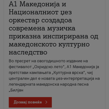
А1 Македонија и
Националниот џез
оркестар создадоа
современа музичка
приказна инспирирана од
македонското културно
наследство
Во пресрет на овогодишното издание на
фестивалот „Охридско лето“, А1 Македонија ја
претстави кампањата „Културна врска“, чиј
централен дел е новата џез-интерпретација на
легендарната македонска народна песна
„Билјан
Дознај повеќе