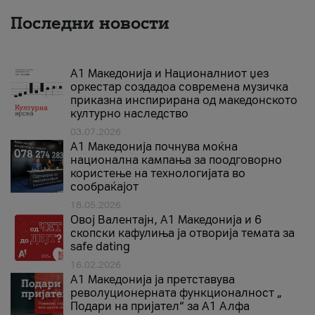
Последни новости
А1 Македонија и Националниот џез
оркестар создадоа современа музичка
приказна инспирирана од македонското
културно наследство
03.07.2026
A1 Македонија почнува моќна
национална кампања за поодговорно
користење на технологијата во
сообраќајот
18.05.2026
Овој Валентајн, A1 Македонија и 6
скопски кафулиња ја отворија темата за
safe dating
16.02.2026
А1 Македонија ја претставува
револуционерната функционалност „
Подари на пријател“ за А1 Алфа