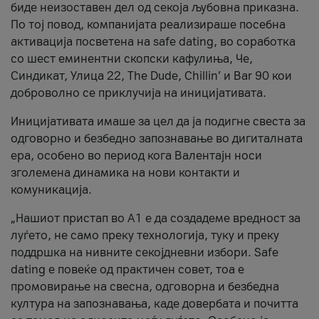
биде неизоставен дел од секоја љубовна приказна.
По тој повод, компанијата реализираше посебна
активација посветена на safe dating, во соработка
со шест еминентни скопски кафулиња, Че,
Синдикат, Улица 22, The Dude, Chillin’ и Bar 90 кои
доброволно се приклучија на иницијативата.
Иницијативата имаше за цел да ја подигне свеста за
одговорно и безбедно запознавање во дигиталната
ера, особено во период кога Валентајн носи
зголемена динамика на нови контакти и
комуникација.
„Нашиот пристап во А1 е да создадеме вредност за
луѓето, не само преку технологија, туку и преку
поддршка на нивните секојдневни избори. Safe
dating е повеќе од практичен совет, тоа е
промовирање на свесна, одговорна и безбедна
култура на запознавања, каде довербата и почитта