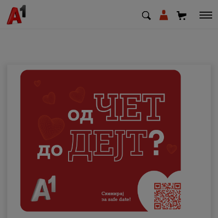
МК
EN
SQ
Приватни
Деловни
Поддршка
Надополни кредит
Плати сметка