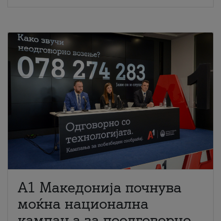
A1 Македонија почнува
моќна национална
кампања за поодговорно