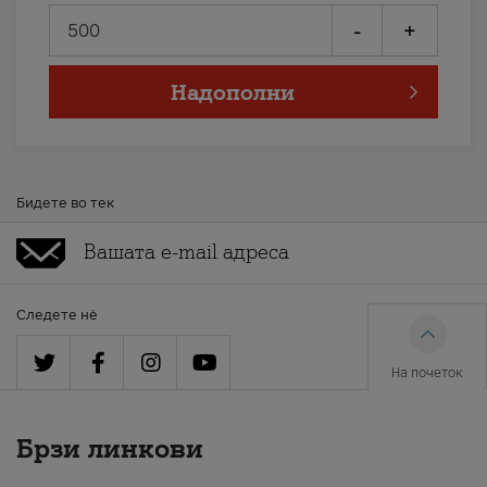
-
+
Надополни
Бидете во тек
Следете нè
На почеток
Брзи линкови