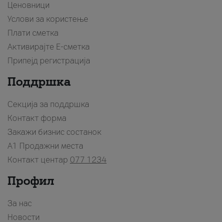
Ценовници
Услови за користење
Плати сметка
Активирајте Е-сметка
Припејд регистрација
Поддршка
Секција за поддршка
Контакт форма
Закажи бизнис состанок
A1 Продажни места
Контакт центар
077 1234
Профил
За нас
Новости