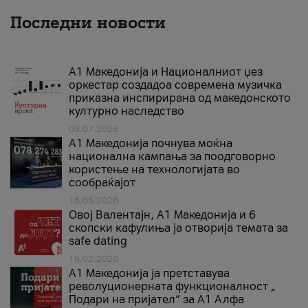
Последни новости
А1 Македонија и Националниот џез
оркестар создадоа современа музичка
приказна инспирирана од македонското
културно наследство
03.07.2026
A1 Македонија почнува моќна
национална кампања за поодговорно
користење на технологијата во
сообраќајот
18.05.2026
Овој Валентајн, A1 Македонија и 6
скопски кафулиња ја отворија темата за
safe dating
16.02.2026
А1 Македонија ја претставува
револуционерната функционалност „
Подари на пријател“ за А1 Алфа