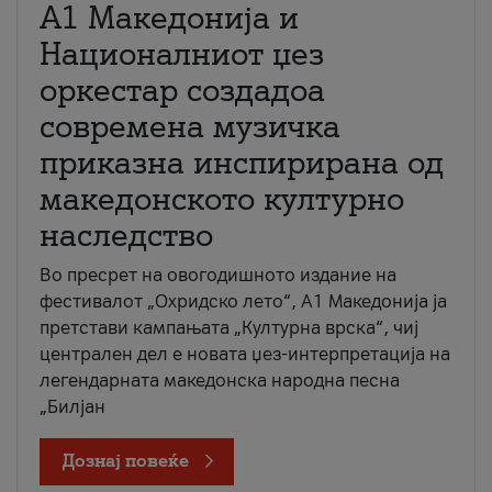
А1 Македонија и
Националниот џез
оркестар создадоа
современа музичка
приказна инспирирана од
македонското културно
наследство
Во пресрет на овогодишното издание на
фестивалот „Охридско лето“, А1 Македонија ја
претстави кампањата „Културна врска“, чиј
централен дел е новата џез-интерпретација на
легендарната македонска народна песна
„Билјан
Дознај повеќе