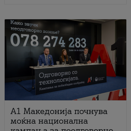
A1 Македонија почнува
моќна национална
кампања за поодговорно