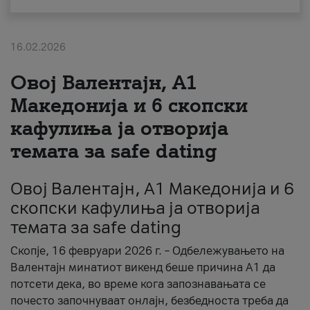
За нас
16.02.2026
#ПодобарОнлајн
Овој Валентајн, A1
Македонија и 6 скопски
кафулиња ја отворија
темата за safe dating
Овој Валентајн, A1 Македонија и 6
скопски кафулиња ја отворија
темата за safe dating
Скопје, 16 февруари 2026 г. – Одбележувањето на
Валентајн минатиот викенд беше причина А1 да
потсети дека, во време кога запознавањата се
почесто започнуваат онлајн, безбедноста треба да