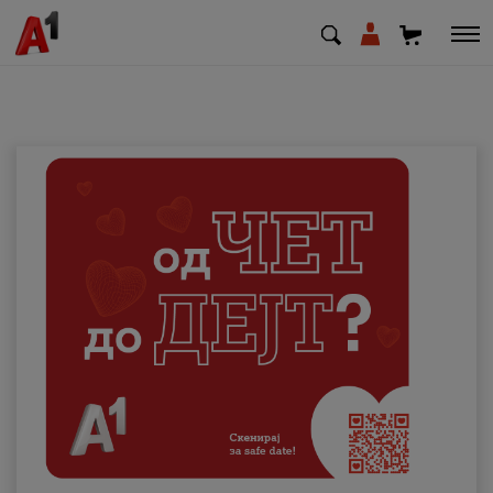
МК
EN
SQ
Приватни
Деловни
Поддршка
Надополни кредит
Плати сметка