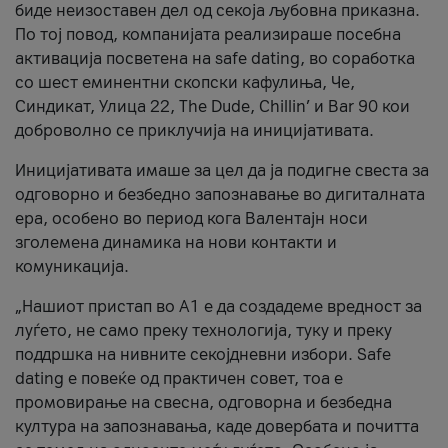
биде неизоставен дел од секоја љубовна приказна.
По тој повод, компанијата реализираше посебна
активација посветена на safe dating, во соработка
со шест еминентни скопски кафулиња, Че,
Синдикат, Улица 22, The Dude, Chillin’ и Bar 90 кои
доброволно се приклучија на иницијативата.
Иницијативата имаше за цел да ја подигне свеста за
одговорно и безбедно запознавање во дигиталната
ера, особено во период кога Валентајн носи
зголемена динамика на нови контакти и
комуникација.
„Нашиот пристап во А1 е да создадеме вредност за
луѓето, не само преку технологија, туку и преку
поддршка на нивните секојдневни избори. Safe
dating е повеќе од практичен совет, тоа е
промовирање на свесна, одговорна и безбедна
култура на запознавања, каде довербата и почитта