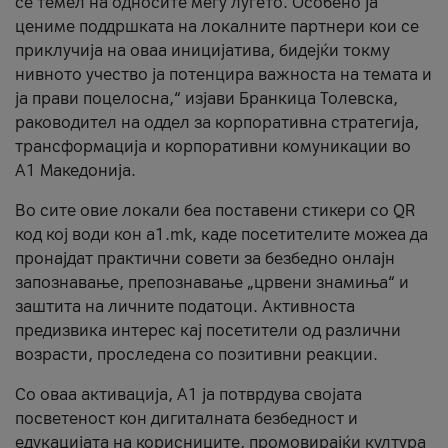
се темел на односите меѓу луѓето. Особено ја
цениме поддршката на локалните партнери кои се
приклучија на оваа иницијатива, бидејќи токму
нивното учество ја потенцира важноста на темата и
ја прави поцелосна,“ изјави Бранкица Толевска,
раководител на оддел за корпоративна стратегија,
трансформација и корпоративни комуникации во
А1 Македонија.
Во сите овие локали беа поставени стикери со QR
код кој води кон a1.mk, каде посетителите можеа да
пронајдат практични совети за безбедно онлајн
запознавање, препознавање „црвени знамиња“ и
заштита на личните податоци. Активноста
предизвика интерес кај посетители од различни
возрасти, проследена со позитивни реакции.
Со оваа активација, А1 ја потврдува својата
посветеност кон дигиталната безбедност и
едукацијата на корисниците, промовирајќи култура