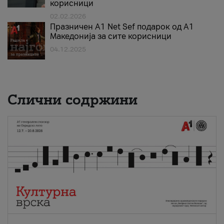
корисници
02.02.2026
Празничен A1 Net Sеf подарок од А1
Македонија за сите корисници
04.12.2025
Слични содржини