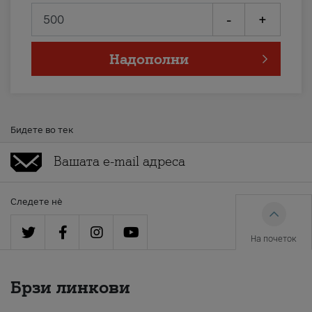
-
+
Надополни
Бидете во тек
Следете нè
На почеток
Брзи линкови