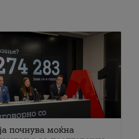
ја почнува моќна