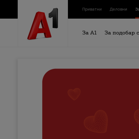
Приватни
Деловни
З
За А1
За подобар 