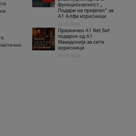
ите
функционалност „
Подари на пријател“ за
вни
А1 Алфа корисници
02.02.2026
Празничен A1 Net Sеf
подарок од А1
е.
Македонија за сите
практични
корисници
04.12.2025