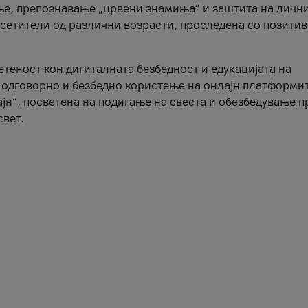
ње, препознавање „црвени знамиња“ и заштита на личн
осетители од различни возрасти, проследена со позити
ветеност кон дигиталната безбедност и едукацијата на
 одговорно и безбедно користење на онлајн платформит
јн“, посветена на подигање на свеста и обезбедување 
свет.