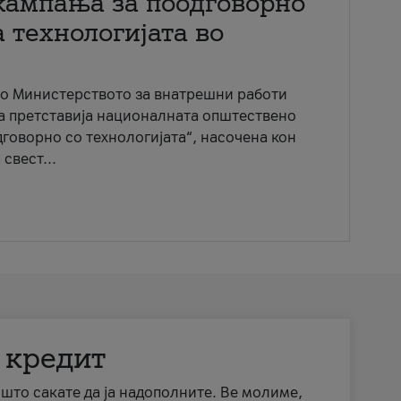
кампања за поодговорно
 технологијата во
со Министерството за внатрешни работи
ја претставија националната општествено
говорно со технологијата“, насочена кон
свест...
 кредит
а што сакате да ја надополните. Ве молиме,