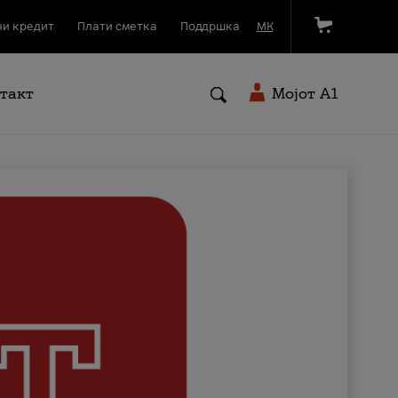
и кредит
Плати сметка
Поддршка
МК
такт
Мојот A1