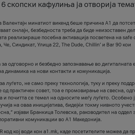
 6 скопски кафулиња ја отворија тема
а Валентајн минатиот викенд беше причина А1 да потсет
ваат онлајн, безбедноста треба да биде неизоставен дел
ата реализираше посебна активација посветена на safe d
е, Синдикат, Улица 22, The Dude, Chillin’ и Bar 90 кои
а за одговорно и безбедно запознавање во дигиталната 
на динамика на нови контакти и комуникација.
а луѓето, не само преку технологија, туку и преку подд
ќе од практичен совет, тоа е промовирање на свесна, од
а и почитта се темел на односите меѓу луѓето. Особено 
чија на оваа иницијатива, бидејќи токму нивното учест
сна,“ изјави Бранкица Толевска, раководител на оддел 
поративни комуникации во А1 Македонија.
R код кој води кон a1.mk, каде посетителите можеа да п