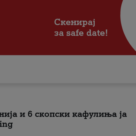
нија и 6 скопски кафулиња ја
ing