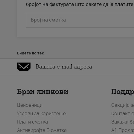
бројот на фактурата што сакате да ја платите
Број на сметка
Бидете во тек
Брзи линкови
Подд
Ценовници
Секција 
Услови за користење
Контакт 
Плати сметка
Закажи б
Активирајте Е-сметка
A1 Прода