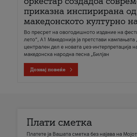
оркестар создадоа совре
приказна инспирирана од
македонското културно н
Во пресрет на овогодишното издание на фест
лето“, А1 Македонија ја претстави кампањата 
централен дел е новата џез-интерпретација н
македонска народна песна „Билјан
Дознај повеќе
Плати сметка
Платете ја Вашата сметка без најава на Мојот