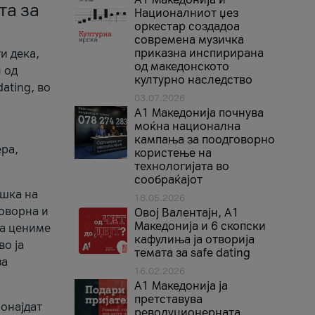
та за
Националниот џез
оркестар создадоа
современа музичка
приказна инспирирана
и дека,
од македонското
 од
културно наследство
ating, во
03.07.2026
A1 Македонија почнува
моќна национална
кампања за поодговорно
ера,
користење на
технологијата во
сообраќајот
ршка на
18.05.2026
говорна и
Овој Валентајн, A1
Македонија и 6 скопски
ја цениме
кафулиња ја отворија
во ја
темата за safe dating
за
16.02.2026
А1 Македонија ја
претставува
ронајдат
револуционерната