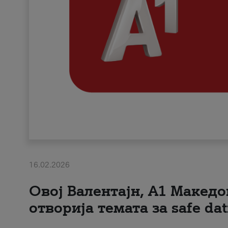
16.02.2026
Овој Валентајн, A1 Македо
отворија темата за safe dat