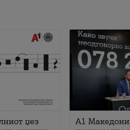
лниот џез
A1 Македони