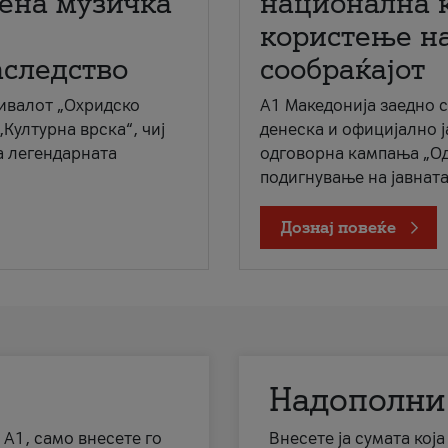
мена музичка
национална 
користење на
аследство
сообраќајот
ивалот „Охридско
A1 Македонија заедно 
„Културна врска“, чиј
денеска и официјално 
а легендарната
одговорна кампања „Од
подигнување на јавната 
Дознај повеќе
Надополни
 А1, само внесете го
Внесете ја сумата кој