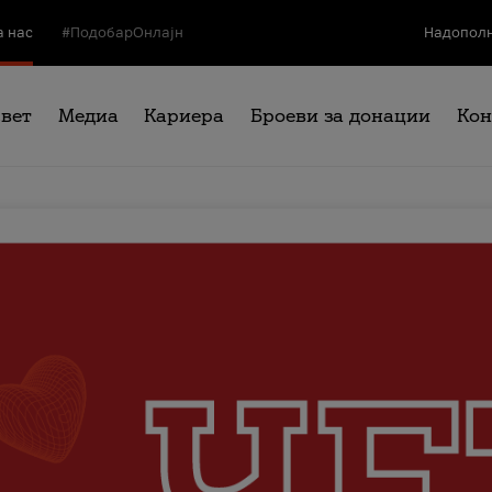
а нас
#ПодобарОнлајн
Надополн
свет
Медиа
Кариера
Броеви за донации
Кон