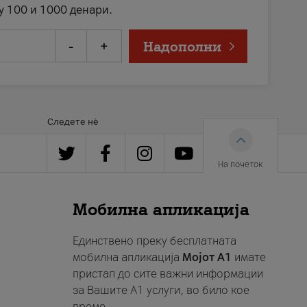
у 100 и 1000 денари.
-
+
Надополни
Следете нè
На почеток
Мобилна апликација
Единствено преку бесплатната
мобилна апликација
Мојот A1
имате
пристап до сите важни информации
за Вашите A1 услуги, во било кое
време.