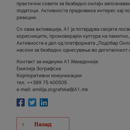
практични совети за безбедно онлајн запознава
податоци. Активноста предизвика интерес кај п
реакции.
Со оваа активација, А1 ја потврдува својата пос
корисниците, промовирајќи култура на паметно,
Активноста е дел од платформата „Подобар Онла
насоки за безбедно однесување во дигиталниот 
Контакт за медиуми А1 Македонија:
Емилија Зографска
Корпоративни комуникации
тел. ++389 75 400505
e-mail: emilija.zografska@A1.mk
Назад