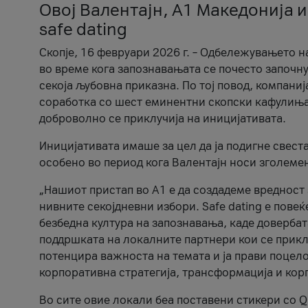
Овој Валентајн, A1 Македонија и
safe dating
Скопје, 16 февруари 2026 г. – Одбележувањето н
во време кога запознавањата се почесто започну
секоја љубовна приказна. По тој повод, компаниј
соработка со шест еминентни скопски кафулиња, Ч
доброволно се приклучија на иницијативата.
Иницијативата имаше за цел да ја подигне свест
особено во период кога Валентајн носи зголеме
„Нашиот пристап во А1 е да создадеме вредност з
нивните секојдневни избори. Safe dating е пове
безбедна култура на запознавања, каде довербат
поддршката на локалните партнери кои се приклу
потенцира важноста на темата и ја прави поцело
корпоративна стратегија, трансформација и кор
Во сите овие локали беа поставени стикери со Q