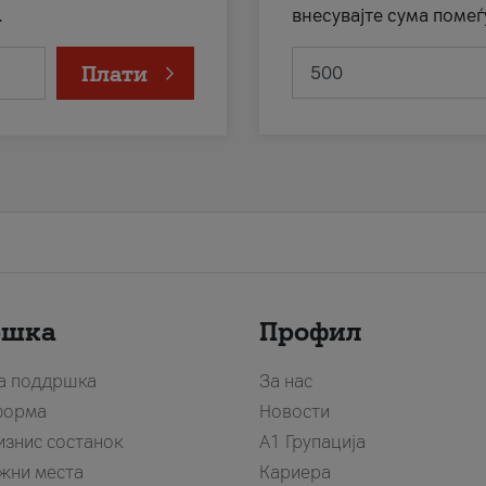
.
внесувајте сума помеѓ
Плати
ршка
Профил
за поддршка
За нас
форма
Новости
изнис состанок
А1 Групација
жни места
Кариера