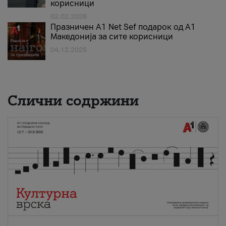
корисници
02.02.2026
Празничен A1 Net Sеf подарок од А1
Македонија за сите корисници
04.12.2025
Слични содржини