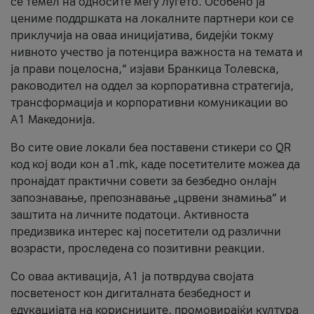
се темел на односите меѓу луѓето. Особено ја
цениме поддршката на локалните партнери кои се
приклучија на оваа иницијатива, бидејќи токму
нивното учество ја потенцира важноста на темата и
ја прави поцелосна,“ изјави Бранкица Толевска,
раководител на оддел за корпоративна стратегија,
трансформација и корпоративни комуникации во
А1 Македонија.
Во сите овие локали беа поставени стикери со QR
код кој води кон a1.mk, каде посетителите можеа да
пронајдат практични совети за безбедно онлајн
запознавање, препознавање „црвени знамиња“ и
заштита на личните податоци. Активноста
предизвика интерес кај посетители од различни
возрасти, проследена со позитивни реакции.
Со оваа активација, А1 ја потврдува својата
посветеност кон дигиталната безбедност и
едукацијата на корисниците, промовирајќи култура