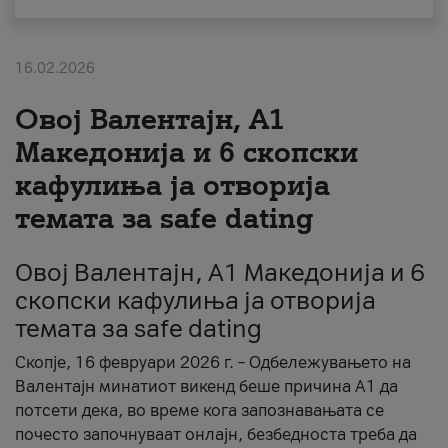
За нас
16.02.2026
#ПодобарОнлајн
Овој Валентајн, A1
Македонија и 6 скопски
кафулиња ја отворија
темата за safe dating
Овој Валентајн, A1 Македонија и 6
скопски кафулиња ја отворија
темата за safe dating
Скопје, 16 февруари 2026 г. – Одбележувањето на
Валентајн минатиот викенд беше причина А1 да
потсети дека, во време кога запознавањата се
почесто започнуваат онлајн, безбедноста треба да