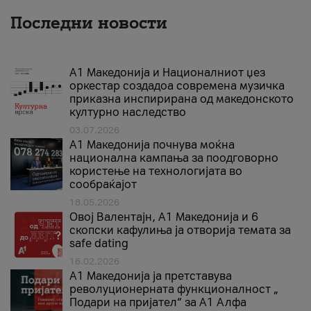
Последни новости
А1 Македонија и Националниот џез
оркестар создадоа современа музичка
приказна инспирирана од македонското
културно наследство
03.07.2026
A1 Македонија почнува моќна
национална кампања за поодговорно
користење на технологијата во
сообраќајот
18.05.2026
Овој Валентајн, A1 Македонија и 6
скопски кафулиња ја отворија темата за
safe dating
16.02.2026
А1 Македонија ја претставува
револуционерната функционалност „
Подари на пријател“ за А1 Алфа