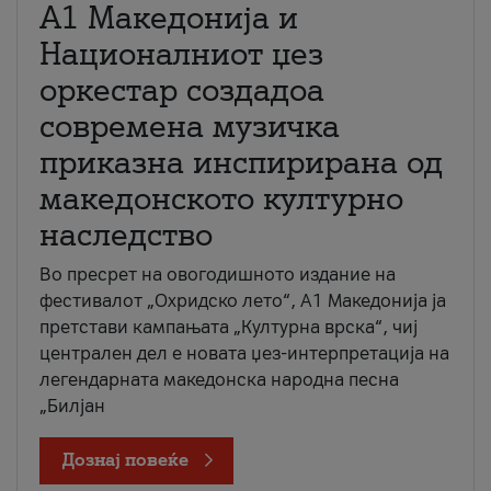
А1 Македонија и
Националниот џез
оркестар создадоа
современа музичка
приказна инспирирана од
македонското културно
наследство
Во пресрет на овогодишното издание на
фестивалот „Охридско лето“, А1 Македонија ја
претстави кампањата „Културна врска“, чиј
централен дел е новата џез-интерпретација на
легендарната македонска народна песна
„Билјан
Дознај повеќе