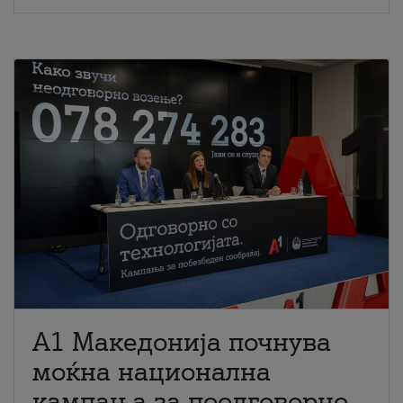
A1 Македонија почнува
моќна национална
кампања за поодговорно