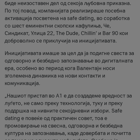
биде неизоставен дел од секоја љубовна приказна.
По тој повод, компанијата реализираше посебна
активација посветена на safe dating, во соработка
со шест еминентни скопски кафулиња, Че,
Синдикат, Улица 22, The Dude, Chillin’ и Bar 90 кои
доброволно се приклучија на иницијативата.
Иницијативата имаше за цел да ја подигне свеста за
одговорно и безбедно запознавање во дигиталната
ера, особено во период кога Валентајн носи
зголемена динамика на нови контакти и
комуникација.
„Нашиот пристап во А1 е да создадеме вредност за
луѓето, не само преку технологија, туку и преку
поддршка на нивните секојдневни избори. Safe
dating е повеќе од практичен совет, тоа е
промовирање на свесна, одговорна и безбедна
култура на запознавања, каде довербата и почитта