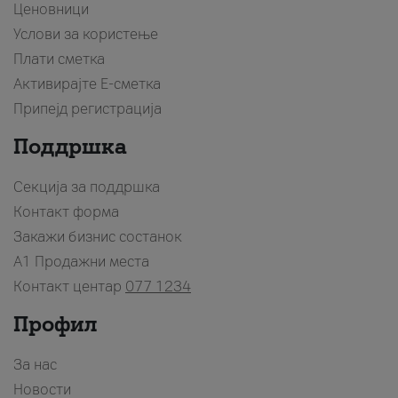
Ценовници
Услови за користење
Плати сметка
Активирајте Е-сметка
Припејд регистрација
Поддршка
Секција за поддршка
Контакт форма
Закажи бизнис состанок
A1 Продажни места
Контакт центар
077 1234
Профил
За нас
Новости