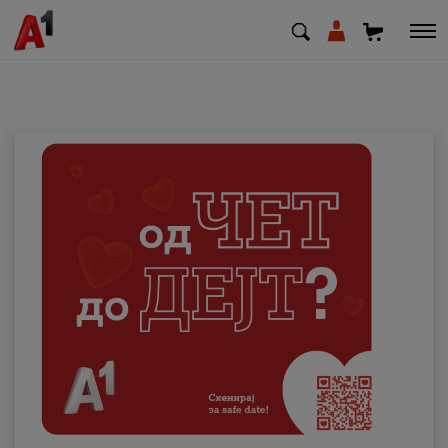
МК
EN
SQ
Приватни
Деловни
Поддршка
Надополни кредит
Плати сметка