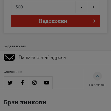
-
+
Надополни
Бидете во тек
Следете нè
На почеток
Брзи линкови