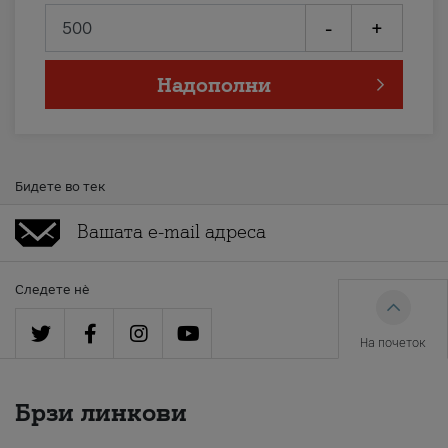
-
+
Надополни
Бидете во тек
Следете нè
На почеток
Брзи линкови