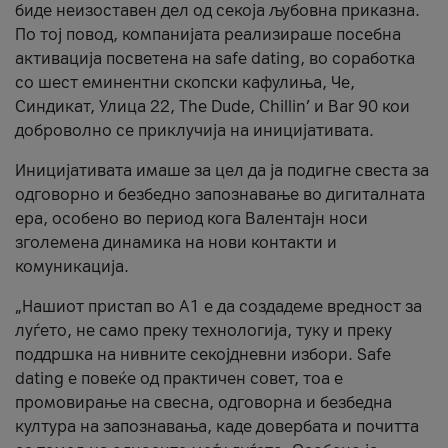
биде неизоставен дел од секоја љубовна приказна.
По тој повод, компанијата реализираше посебна
активација посветена на safe dating, во соработка
со шест еминентни скопски кафулиња, Че,
Синдикат, Улица 22, The Dude, Chillin’ и Bar 90 кои
доброволно се приклучија на иницијативата.
Иницијативата имаше за цел да ја подигне свеста за
одговорно и безбедно запознавање во дигиталната
ера, особено во период кога Валентајн носи
зголемена динамика на нови контакти и
комуникација.
„Нашиот пристап во А1 е да создадеме вредност за
луѓето, не само преку технологија, туку и преку
поддршка на нивните секојдневни избори. Safe
dating е повеќе од практичен совет, тоа е
промовирање на свесна, одговорна и безбедна
култура на запознавања, каде довербата и почитта