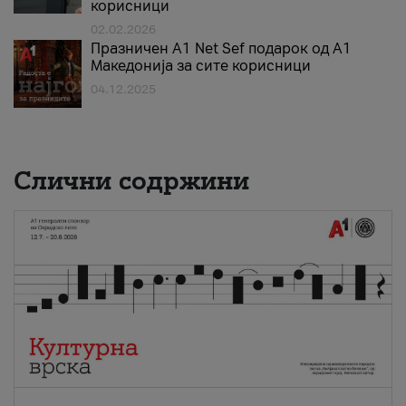
корисници
02.02.2026
Празничен A1 Net Sеf подарок од А1
Македонија за сите корисници
04.12.2025
Слични содржини