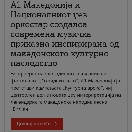
А1 Македонија и
Националниот џез
оркестар создадоа
современа музичка
приказна инспирирана од
македонското културно
наследство
Во пресрет на овогодишното издание на
фестивалот „Охридско лето“, А1 Македонија ја
претстави кампањата „Културна врска“, чиј
централен дел е новата џез-интерпретација на
легендарната македонска народна песна
„Билјан
Дознај повеќе