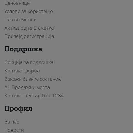
Ценовници
Услови за користење
Плати сметка
Активирајте Е-сметка
Припејд регистрација
Поддршка
Секција за поддршка
Контакт форма
Закажи бизнис состанок
A1 Продажни места
Контакт центар
077 1234
Профил
За нас
Новости