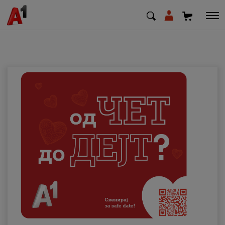
МК
EN
SQ
Приватни
Деловни
Поддршка
Надополни кредит
Плати сметка