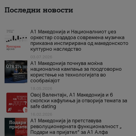
Последни новости
А1 Македонија и Националниот џез
оркестар создадоа современа музичка
приказна инспирирана од македонското
културно наследство
03.07.2026
A1 Македонија почнува моќна
национална кампања за поодговорно
користење на технологијата во
сообраќајот
18.05.2026
Овој Валентајн, A1 Македонија и 6
скопски кафулиња ја отворија темата за
safe dating
16.02.2026
А1 Македонија ја претставува
револуционерната функционалност „
Подари на пријател“ за А1 Алфа