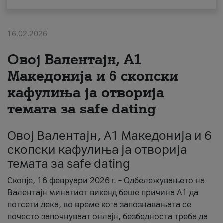
За нас
16.02.2026
#ПодобарОнлајн
Овој Валентајн, A1
Македонија и 6 скопски
кафулиња ја отворија
темата за safe dating
Овој Валентајн, A1 Македонија и 6
скопски кафулиња ја отворија
темата за safe dating
Скопје, 16 февруари 2026 г. – Одбележувањето на
Валентајн минатиот викенд беше причина А1 да
потсети дека, во време кога запознавањата се
почесто започнуваат онлајн, безбедноста треба да