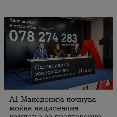
A1 Македонија почнува
моќна национална
кампања за поодговорно