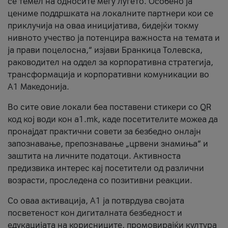
се темел на односите меѓу луѓето. Особено ја
цениме поддршката на локалните партнери кои се
приклучија на оваа иницијатива, бидејќи токму
нивното учество ја потенцира важноста на темата и
ја прави поцелосна,“ изјави Бранкица Толевска,
раководител на оддел за корпоративна стратегија,
трансформација и корпоративни комуникации во
А1 Македонија.
Во сите овие локали беа поставени стикери со QR
код кој води кон a1.mk, каде посетителите можеа да
пронајдат практични совети за безбедно онлајн
запознавање, препознавање „црвени знамиња“ и
заштита на личните податоци. Активноста
предизвика интерес кај посетители од различни
возрасти, проследена со позитивни реакции.
Со оваа активација, А1 ја потврдува својата
посветеност кон дигиталната безбедност и
едукацијата на корисниците, промовирајќи култура