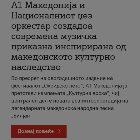
А1 Македонија и
Националниот џез
оркестар создадоа
современа музичка
приказна инспирирана од
македонското културно
наследство
Во пресрет на овогодишното издание на
фестивалот „Охридско лето“, А1 Македонија ја
претстави кампањата „Културна врска“, чиј
централен дел е новата џез-интерпретација на
легендарната македонска народна песна
„Билјан
Дознај повеќе