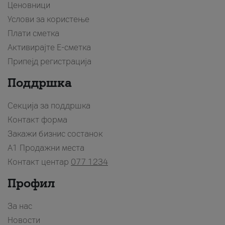
Ценовници
Услови за користење
Плати сметка
Активирајте Е-сметка
Припејд регистрација
Поддршка
Секција за поддршка
Контакт форма
Закажи бизнис состанок
A1 Продажни места
Контакт центар
077 1234
Профил
За нас
Новости