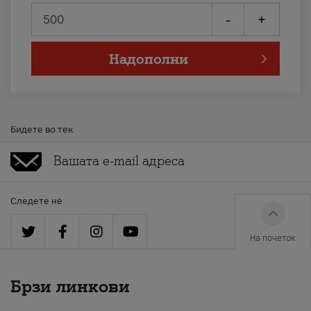
-
+
Надополни
Бидете во тек
Следете нè
На почеток
Брзи линкови