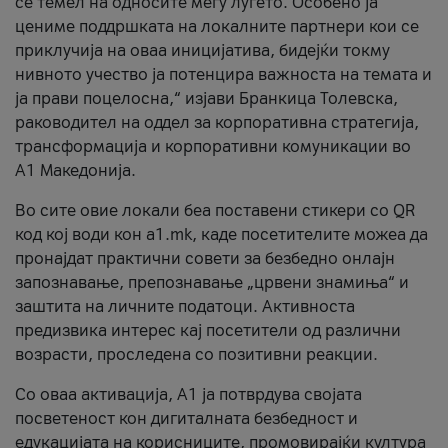
се темел на односите меѓу луѓето. Особено ја
цениме поддршката на локалните партнери кои се
приклучија на оваа иницијатива, бидејќи токму
нивното учество ја потенцира важноста на темата и
ја прави поцелосна,“ изјави Бранкица Толевска,
раководител на оддел за корпоративна стратегија,
трансформација и корпоративни комуникации во
А1 Македонија.
Во сите овие локали беа поставени стикери со QR
код кој води кон a1.mk, каде посетителите можеа да
пронајдат практични совети за безбедно онлајн
запознавање, препознавање „црвени знамиња“ и
заштита на личните податоци. Активноста
предизвика интерес кај посетители од различни
возрасти, проследена со позитивни реакции.
Со оваа активација, А1 ја потврдува својата
посветеност кон дигиталната безбедност и
едукацијата на корисниците, промовирајќи култура