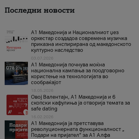
Последни новости
А1 Македонија и Националниот џез
оркестар создадоа современа музичка
приказна инспирирана од македонското
културно наследство
03.07.2026
A1 Македонија почнува моќна
национална кампања за поодговорно
користење на технологијата во
сообраќајот
18.05.2026
Овој Валентајн, A1 Македонија и 6
скопски кафулиња ја отворија темата за
safe dating
16.02.2026
А1 Македонија ја претставува
револуционерната функционалност „
Подари на пријател“ за А1 Алфа