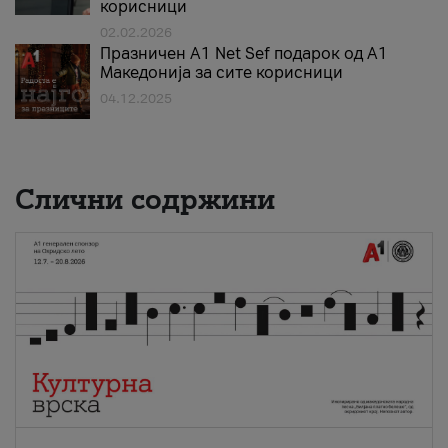
корисници
02.02.2026
Празничен A1 Net Sеf подарок од А1
Македонија за сите корисници
04.12.2025
Слични содржини