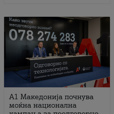
A1 Македонија почнува
моќна национална
кампања за поодговорно