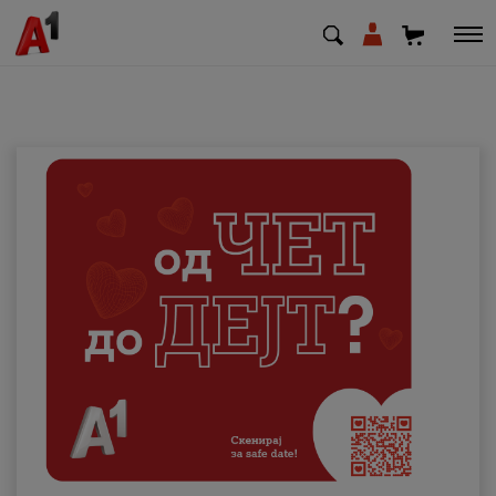
МК
EN
SQ
Приватни
Деловни
Поддршка
Надополни кредит
Плати сметка