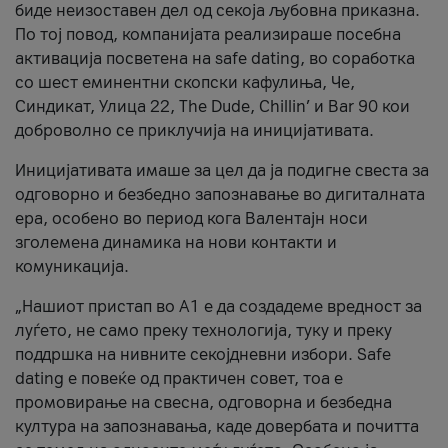
биде неизоставен дел од секоја љубовна приказна.
По тој повод, компанијата реализираше посебна
активација посветена на safe dating, во соработка
со шест еминентни скопски кафулиња, Че,
Синдикат, Улица 22, The Dude, Chillin’ и Bar 90 кои
доброволно се приклучија на иницијативата.
Иницијативата имаше за цел да ја подигне свеста за
одговорно и безбедно запознавање во дигиталната
ера, особено во период кога Валентајн носи
зголемена динамика на нови контакти и
комуникација.
„Нашиот пристап во А1 е да создадеме вредност за
луѓето, не само преку технологија, туку и преку
поддршка на нивните секојдневни избори. Safe
dating е повеќе од практичен совет, тоа е
промовирање на свесна, одговорна и безбедна
култура на запознавања, каде довербата и почитта