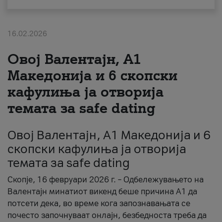
За нас
16.02.2026
#ПодобарОнлајн
Овој Валентајн, A1
Македонија и 6 скопски
кафулиња ја отворија
темата за safe dating
Овој Валентајн, A1 Македонија и 6
скопски кафулиња ја отворија
темата за safe dating
Скопје, 16 февруари 2026 г. – Одбележувањето на
Валентајн минатиот викенд беше причина А1 да
потсети дека, во време кога запознавањата се
почесто започнуваат онлајн, безбедноста треба да