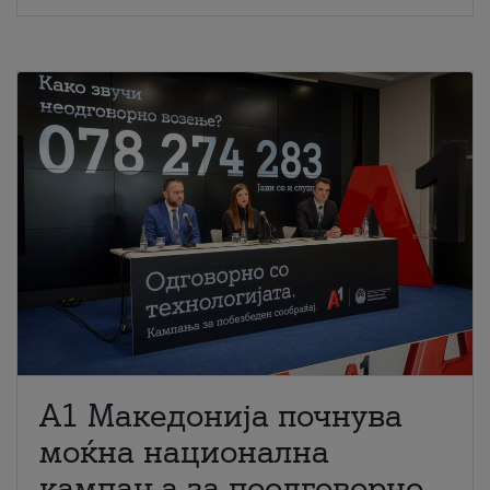
A1 Македонија почнува
моќна национална
кампања за поодговорно