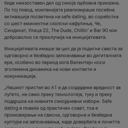
биде неизоставен дел од секоја љубовна приказна.
По тој повод, компанијата реализираше посебна
активација посветена на safe dating, во соработка
со шест еминентни скопски кафулиња, Че,
Синдикат, Улица 22, The Dude, Chillin’ и Bar 90 кои
доброволно се приклучија на иницијативата.
Иницијативата имаше за цел да ја подигне свеста за
одговорно и безбедно запознавање во дигиталната
ера, особено во период кога Валентајн носи
зголемена динамика на нови контакти и
комуникација.
„Нашиот пристап во А1 е да создадеме вредност за
луѓето, не само преку технологија, туку и преку
поддршка на нивните секојдневни избори. Safe
dating е повеќе од практичен совет, тоа е
промовирање на свесна, одговорна и безбедна
култура на запознавања, каде довербата и почитта