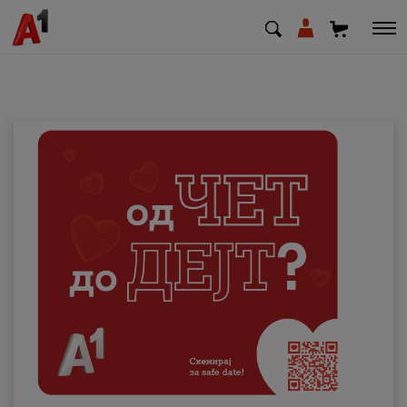
МК
EN
SQ
Приватни
Деловни
Поддршка
Надополни кредит
Плати сметка