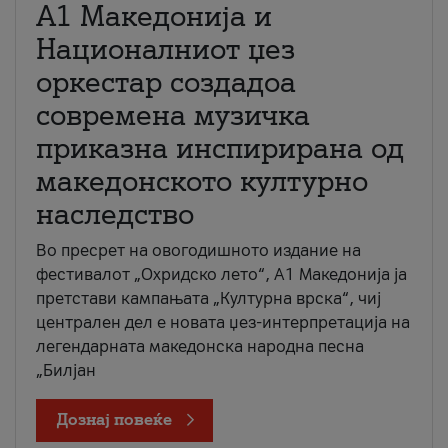
А1 Македонија и
Националниот џез
оркестар создадоа
современа музичка
приказна инспирирана од
македонското културно
наследство
Во пресрет на овогодишното издание на
фестивалот „Охридско лето“, А1 Македонија ја
претстави кампањата „Културна врска“, чиј
централен дел е новата џез-интерпретација на
легендарната македонска народна песна
„Билјан
Дознај повеќе