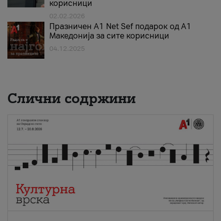
корисници
02.02.2026
Празничен A1 Net Sеf подарок од А1
Македонија за сите корисници
04.12.2025
Слични содржини