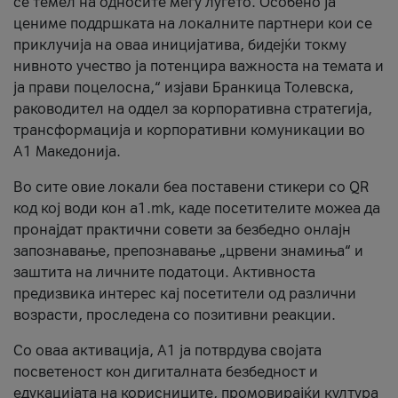
се темел на односите меѓу луѓето. Особено ја
цениме поддршката на локалните партнери кои се
приклучија на оваа иницијатива, бидејќи токму
нивното учество ја потенцира важноста на темата и
ја прави поцелосна,“ изјави Бранкица Толевска,
раководител на оддел за корпоративна стратегија,
трансформација и корпоративни комуникации во
А1 Македонија.
Во сите овие локали беа поставени стикери со QR
код кој води кон a1.mk, каде посетителите можеа да
пронајдат практични совети за безбедно онлајн
запознавање, препознавање „црвени знамиња“ и
заштита на личните податоци. Активноста
предизвика интерес кај посетители од различни
возрасти, проследена со позитивни реакции.
Со оваа активација, А1 ја потврдува својата
посветеност кон дигиталната безбедност и
едукацијата на корисниците, промовирајќи култура