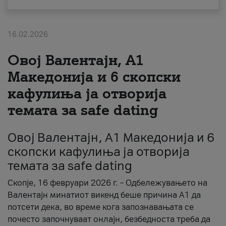
За нас
16.02.2026
#ПодобарОнлајн
Овој Валентајн, A1
Македонија и 6 скопски
кафулиња ја отворија
темата за safe dating
Овој Валентајн, A1 Македонија и 6
скопски кафулиња ја отворија
темата за safe dating
Скопје, 16 февруари 2026 г. – Одбележувањето на
Валентајн минатиот викенд беше причина А1 да
потсети дека, во време кога запознавањата се
почесто започнуваат онлајн, безбедноста треба да