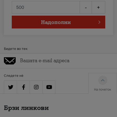
-
+
Надополни
Бидете во тек
Следете нè
На почеток
Брзи линкови