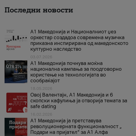
Последни новости
А1 Македонија и Националниот џез
оркестар создадоа современа музичка
приказна инспирирана од македонското
културно наследство
03.07.2026
A1 Македонија почнува моќна
национална кампања за поодговорно
користење на технологијата во
сообраќајот
18.05.2026
Овој Валентајн, A1 Македонија и 6
скопски кафулиња ја отворија темата за
safe dating
16.02.2026
А1 Македонија ја претставува
револуционерната функционалност „
Подари на пријател“ за А1 Алфа