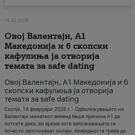
За нас
16.02.2026
#ПодобарОнлајн
Овој Валентајн, A1
Македонија и 6 скопски
кафулиња ја отворија
темата за safe dating
Овој Валентајн, A1 Македонија и 6
скопски кафулиња ја отворија
темата за safe dating
Скопје, 16 февруари 2026 г. – Одбележувањето на
Валентајн минатиот викенд беше причина А1 да
потсети дека, во време кога запознавањата се
почесто започнуваат онлајн, безбедноста треба да