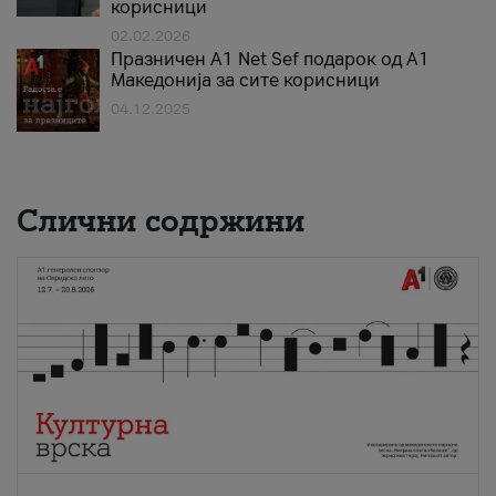
корисници
02.02.2026
Празничен A1 Net Sеf подарок од А1
Македонија за сите корисници
04.12.2025
Слични содржини