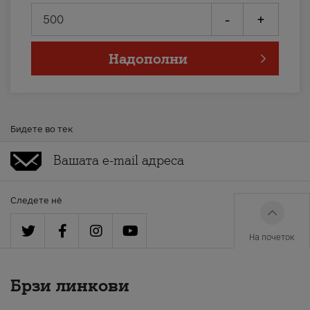
-
+
Надополни
Бидете во тек
Следете нè
На почеток
Брзи линкови