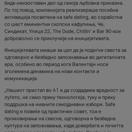
биде неизоставен дел од секоја љубовна приказна.
По тој повод, компанијата реализираше посебна
активација посветена на safe dating, во соработка
со шест еминентни скопски кафулиња, Че,
Синдикат, Улица 22, The Dude, Chillin’ и Bar 90 кои
доброволно се приклучија на иницијативата.
Иницијативата имаше за цел да ја подигне свеста за
одговорно и безбедно запознавање во дигиталната
ера, особено во период кога Валентајн носи
зголемена динамика на нови контакти и
комуникација.
„Нашиот пристап во А1 е да создадеме вредност за
луѓето, не само преку технологија, туку и преку
поддршка на нивните секојдневни избори. Safe
dating е повеќе од практичен совет, тоа е
промовирање на свесна, одговорна и безбедна
култура на запознавања, каде довербата и почитта