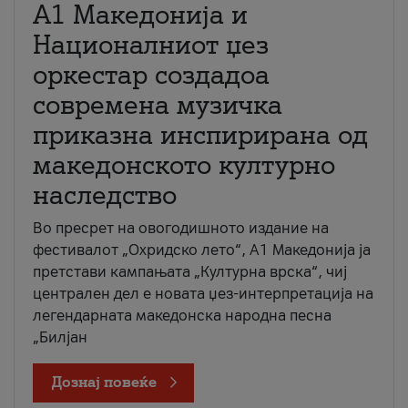
А1 Македонија и
Националниот џез
оркестар создадоа
современа музичка
приказна инспирирана од
македонското културно
наследство
Во пресрет на овогодишното издание на
фестивалот „Охридско лето“, А1 Македонија ја
претстави кампањата „Културна врска“, чиј
централен дел е новата џез-интерпретација на
легендарната македонска народна песна
„Билјан
Дознај повеќе