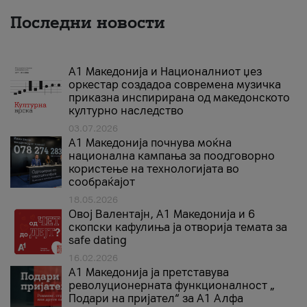
Последни новости
А1 Македонија и Националниот џез
оркестар создадоа современа музичка
приказна инспирирана од македонското
културно наследство
03.07.2026
A1 Македонија почнува моќна
национална кампања за поодговорно
користење на технологијата во
сообраќајот
18.05.2026
Овој Валентајн, A1 Македонија и 6
скопски кафулиња ја отворија темата за
safe dating
16.02.2026
А1 Македонија ја претставува
револуционерната функционалност „
Подари на пријател“ за А1 Алфа