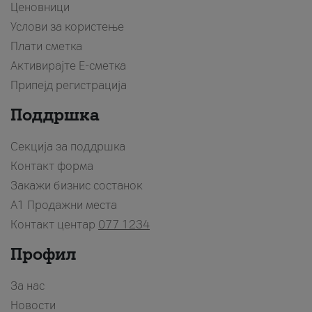
Ценовници
Услови за користење
Плати сметка
Активирајте Е-сметка
Припејд регистрација
Поддршка
Секција за поддршка
Контакт форма
Закажи бизнис состанок
A1 Продажни места
Контакт центар
077 1234
Профил
За нас
Новости