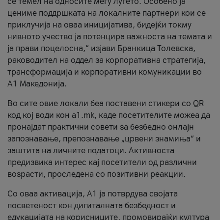
се темел на односите меѓу луѓето. Особено ја
цениме поддршката на локалните партнери кои се
приклучија на оваа иницијатива, бидејќи токму
нивното учество ја потенцира важноста на темата и
ја прави поцелосна,“ изјави Бранкица Толевска,
раководител на оддел за корпоративна стратегија,
трансформација и корпоративни комуникации во
А1 Македонија.
Во сите овие локали беа поставени стикери со QR
код кој води кон a1.mk, каде посетителите можеа да
пронајдат практични совети за безбедно онлајн
запознавање, препознавање „црвени знамиња“ и
заштита на личните податоци. Активноста
предизвика интерес кај посетители од различни
возрасти, проследена со позитивни реакции.
Со оваа активација, А1 ја потврдува својата
посветеност кон дигиталната безбедност и
едукацијата на корисниците, промовирајќи култура