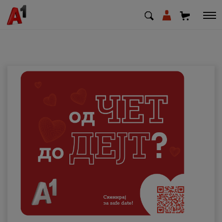
МК
EN
SQ
Приватни
Деловни
Поддршка
Надополни кредит
Плати сметка