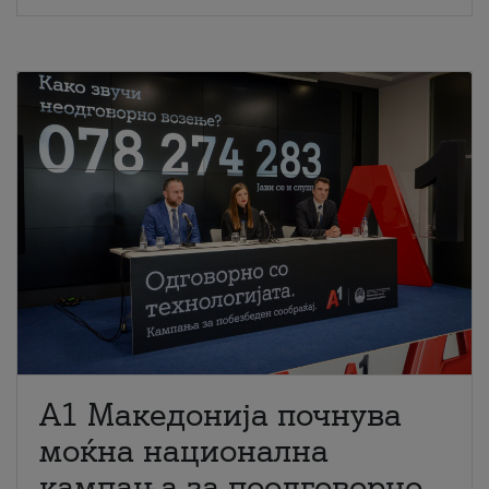
A1 Македонија почнува
моќна национална
кампања за поодговорно