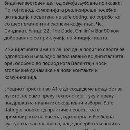
биде неизоставен дел од секоја љубовна приказна.
По тој повод, компанијата реализираше посебна
активација посветена на safe dating, во соработка
со шест еминентни скопски кафулиња, Че,
Синдикат, Улица 22, The Dude, Chillin’ и Bar 90 кои
доброволно се приклучија на иницијативата.
Иницијативата имаше за цел да ја подигне свеста за
одговорно и безбедно запознавање во дигиталната
ера, особено во период кога Валентајн носи
зголемена динамика на нови контакти и
комуникација.
„Нашиот пристап во А1 е да создадеме вредност за
луѓето, не само преку технологија, туку и преку
поддршка на нивните секојдневни избори. Safe
dating е повеќе од практичен совет, тоа е
промовирање на свесна, одговорна и безбедна
култура на запознавања, каде довербата и почитта