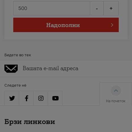
-
+
Надополни
Бидете во тек
Следете нè
На почеток
Брзи линкови