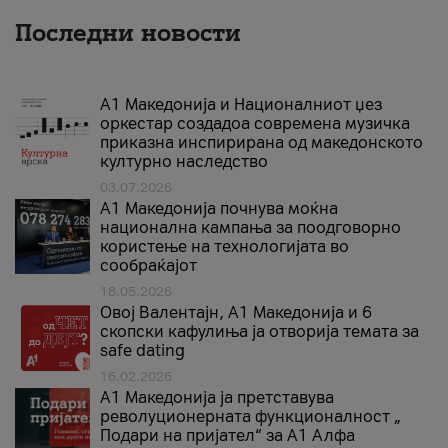
Последни новости
А1 Македонија и Националниот џез
оркестар создадоа современа музичка
приказна инспирирана од македонското
културно наследство
03.07.2026
A1 Македонија почнува моќна
национална кампања за поодговорно
користење на технологијата во
сообраќајот
18.05.2026
Овој Валентајн, A1 Македонија и 6
скопски кафулиња ја отворија темата за
safe dating
16.02.2026
А1 Македонија ја претставува
револуционерната функционалност „
Подари на пријател“ за А1 Алфа