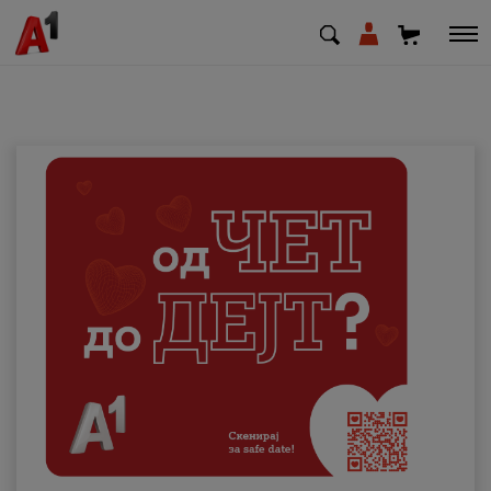
МК
EN
SQ
Приватни
Деловни
Поддршка
Надополни кредит
Плати сметка