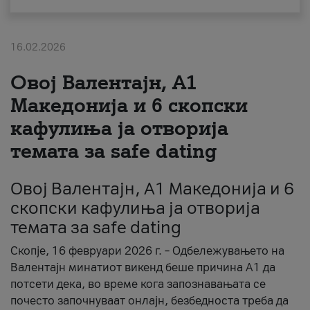
За нас
16.02.2026
#ПодобарОнлајн
Овој Валентајн, A1
Македонија и 6 скопски
кафулиња ја отворија
темата за safe dating
Овој Валентајн, A1 Македонија и 6
скопски кафулиња ја отворија
темата за safe dating
Скопје, 16 февруари 2026 г. – Одбележувањето на
Валентајн минатиот викенд беше причина А1 да
потсети дека, во време кога запознавањата се
почесто започнуваат онлајн, безбедноста треба да