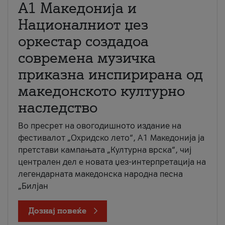
А1 Македонија и
Националниот џез
оркестар создадоа
современа музичка
приказна инспирирана од
македонското културно
наследство
Во пресрет на овогодишното издание на
фестивалот „Охридско лето“, А1 Македонија ја
претстави кампањата „Културна врска“, чиј
централен дел е новата џез-интерпретација на
легендарната македонска народна песна
„Билјан
Дознај повеќе