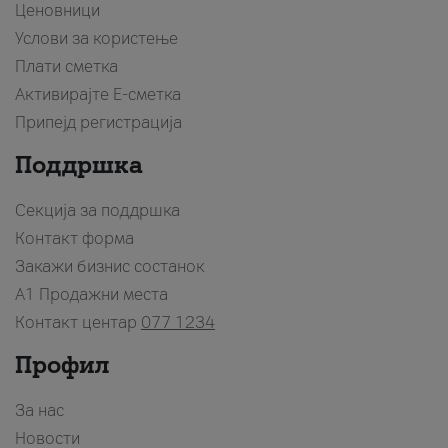
Ценовници
Услови за користење
Плати сметка
Активирајте Е-сметка
Припејд регистрација
Поддршка
Секција за поддршка
Контакт форма
Закажи бизнис состанок
A1 Продажни места
Контакт центар
077 1234
Профил
За нас
Новости