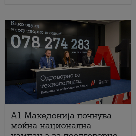
A1 Македонија почнува
моќна национална
кампања за поодговорно