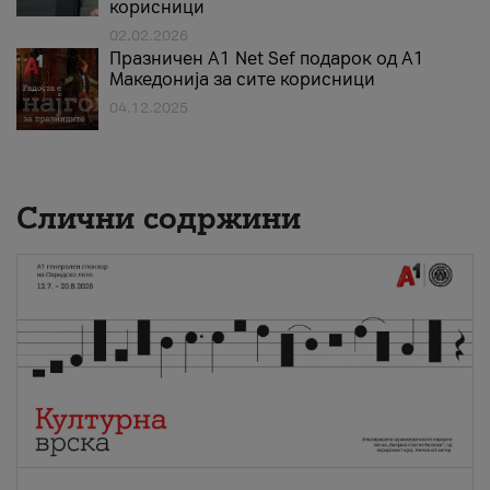
корисници
02.02.2026
Празничен A1 Net Sеf подарок од А1
Македонија за сите корисници
04.12.2025
Слични содржини