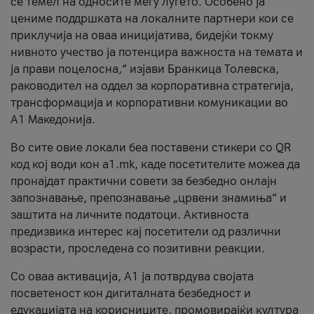
се темел на односите меѓу луѓето. Особено ја
цениме поддршката на локалните партнери кои се
приклучија на оваа иницијатива, бидејќи токму
нивното учество ја потенцира важноста на темата и
ја прави поцелосна,“ изјави Бранкица Толевска,
раководител на оддел за корпоративна стратегија,
трансформација и корпоративни комуникации во
А1 Македонија.
Во сите овие локали беа поставени стикери со QR
код кој води кон a1.mk, каде посетителите можеа да
пронајдат практични совети за безбедно онлајн
запознавање, препознавање „црвени знамиња“ и
заштита на личните податоци. Активноста
предизвика интерес кај посетители од различни
возрасти, проследена со позитивни реакции.
Со оваа активација, А1 ја потврдува својата
посветеност кон дигиталната безбедност и
едукацијата на корисниците, промовирајќи култура