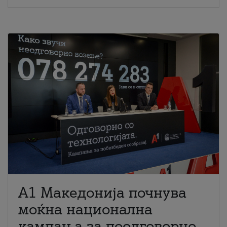
A1 Македонија почнува
моќна национална
кампања за поодговорно