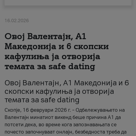
За нас
16.02.2026
#ПодобарОнлајн
Овој Валентајн, A1
Македонија и 6 скопски
кафулиња ја отворија
темата за safe dating
Овој Валентајн, A1 Македонија и 6
скопски кафулиња ја отворија
темата за safe dating
Скопје, 16 февруари 2026 г. – Одбележувањето на
Валентајн минатиот викенд беше причина А1 да
потсети дека, во време кога запознавањата се
почесто започнуваат онлајн, безбедноста треба да