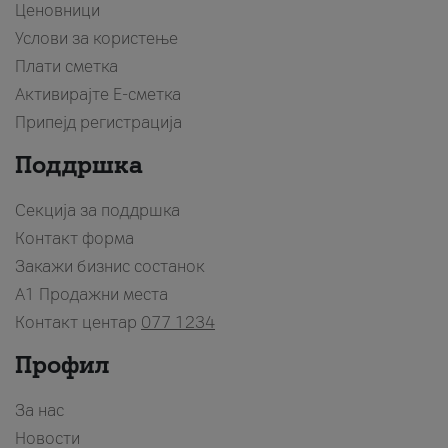
Ценовници
Услови за користење
Плати сметка
Активирајте Е-сметка
Припејд регистрација
Поддршка
Секција за поддршка
Контакт форма
Закажи бизнис состанок
A1 Продажни места
Контакт центар
077 1234
Профил
За нас
Новости