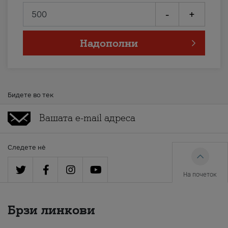
-
+
Надополни
Бидете во тек
Следете нè
На почеток
Брзи линкови