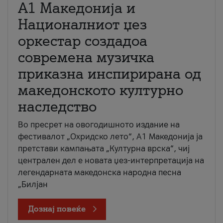
А1 Македонија и
Националниот џез
оркестар создадоа
современа музичка
приказна инспирирана од
македонското културно
наследство
Во пресрет на овогодишното издание на
фестивалот „Охридско лето“, А1 Македонија ја
претстави кампањата „Културна врска“, чиј
централен дел е новата џез-интерпретација на
легендарната македонска народна песна
„Билјан
Дознај повеќе