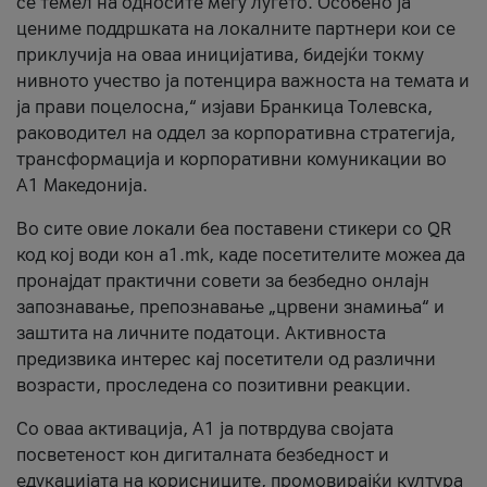
се темел на односите меѓу луѓето. Особено ја
цениме поддршката на локалните партнери кои се
приклучија на оваа иницијатива, бидејќи токму
нивното учество ја потенцира важноста на темата и
ја прави поцелосна,“ изјави Бранкица Толевска,
раководител на оддел за корпоративна стратегија,
трансформација и корпоративни комуникации во
А1 Македонија.
Во сите овие локали беа поставени стикери со QR
код кој води кон a1.mk, каде посетителите можеа да
пронајдат практични совети за безбедно онлајн
запознавање, препознавање „црвени знамиња“ и
заштита на личните податоци. Активноста
предизвика интерес кај посетители од различни
возрасти, проследена со позитивни реакции.
Со оваа активација, А1 ја потврдува својата
посветеност кон дигиталната безбедност и
едукацијата на корисниците, промовирајќи култура