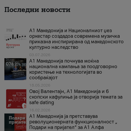
Последни новости
А1 Македонија и Националниот џез
оркестар создадоа современа музичка
приказна инспирирана од македонското
културно наследство
03.07.2026
A1 Македонија почнува моќна
национална кампања за поодговорно
користење на технологијата во
сообраќајот
18.05.2026
Овој Валентајн, A1 Македонија и 6
скопски кафулиња ја отворија темата за
safe dating
16.02.2026
А1 Македонија ја претставува
револуционерната функционалност „
Подари на пријател“ за А1 Алфа