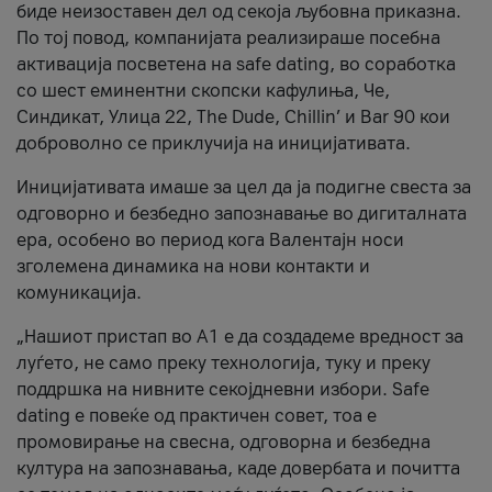
биде неизоставен дел од секоја љубовна приказна.
По тој повод, компанијата реализираше посебна
активација посветена на safe dating, во соработка
со шест еминентни скопски кафулиња, Че,
Синдикат, Улица 22, The Dude, Chillin’ и Bar 90 кои
доброволно се приклучија на иницијативата.
Иницијативата имаше за цел да ја подигне свеста за
одговорно и безбедно запознавање во дигиталната
ера, особено во период кога Валентајн носи
зголемена динамика на нови контакти и
комуникација.
„Нашиот пристап во А1 е да создадеме вредност за
луѓето, не само преку технологија, туку и преку
поддршка на нивните секојдневни избори. Safe
dating е повеќе од практичен совет, тоа е
промовирање на свесна, одговорна и безбедна
култура на запознавања, каде довербата и почитта