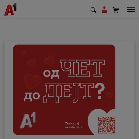
МК
EN
SQ
Приватни
Деловни
Поддршка
Надополни кредит
Плати сметка