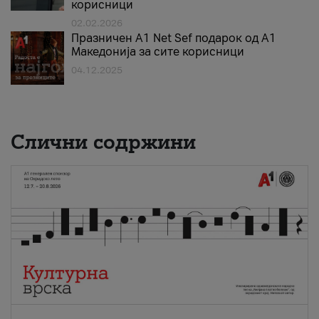
корисници
02.02.2026
Празничен A1 Net Sеf подарок од А1
Македонија за сите корисници
04.12.2025
Слични содржини