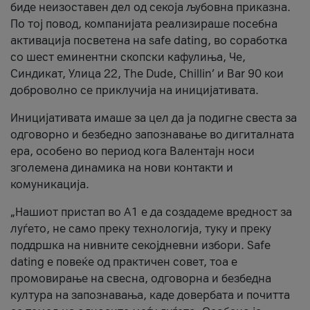
биде неизоставен дел од секоја љубовна приказна.
По тој повод, компанијата реализираше посебна
активација посветена на safe dating, во соработка
со шест еминентни скопски кафулиња, Че,
Синдикат, Улица 22, The Dude, Chillin’ и Bar 90 кои
доброволно се приклучија на иницијативата.
Иницијативата имаше за цел да ја подигне свеста за
одговорно и безбедно запознавање во дигиталната
ера, особено во период кога Валентајн носи
зголемена динамика на нови контакти и
комуникација.
„Нашиот пристап во А1 е да создадеме вредност за
луѓето, не само преку технологија, туку и преку
поддршка на нивните секојдневни избори. Safe
dating е повеќе од практичен совет, тоа е
промовирање на свесна, одговорна и безбедна
култура на запознавања, каде довербата и почитта