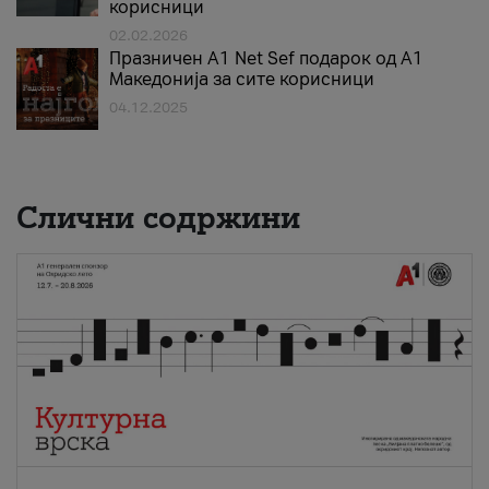
корисници
02.02.2026
Празничен A1 Net Sеf подарок од А1
Македонија за сите корисници
04.12.2025
Слични содржини