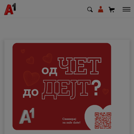
МК
EN
SQ
Приватни
Деловни
Поддршка
Надополни кредит
Плати сметка