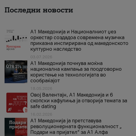
Последни новости
А1 Македонија и Националниот џез
оркестар создадоа современа музичка
приказна инспирирана од македонското
културно наследство
03.07.2026
A1 Македонија почнува моќна
национална кампања за поодговорно
користење на технологијата во
сообраќајот
18.05.2026
Овој Валентајн, A1 Македонија и 6
скопски кафулиња ја отворија темата за
safe dating
16.02.2026
А1 Македонија ја претставува
револуционерната функционалност „
Подари на пријател“ за А1 Алфа