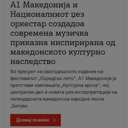
А1 Македонија и
Националниот џез
оркестар создадоа
современа музичка
приказна инспирирана од
македонското културно
наследство
Во пресрет на овогодишното издание на
фестивалот „Охридско лето“, А1 Македонија ја
претстави кампањата „Културна врска“, чиј
централен дел е новата џез-интерпретација на
легендарната македонска народна песна
„Билјан
Дознај повеќе