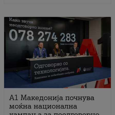
A1 Македонија почнува
моќна национална
кампања за поодговорно