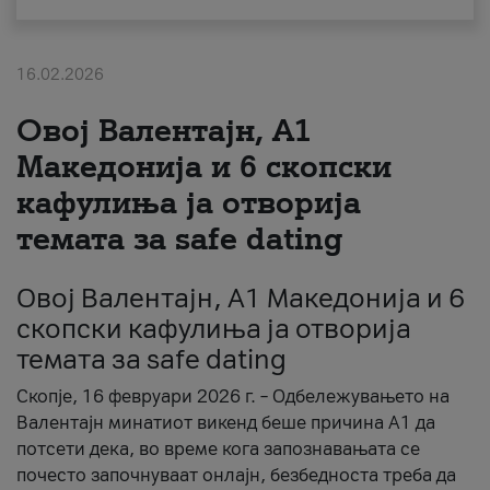
За нас
16.02.2026
#ПодобарОнлајн
Овој Валентајн, A1
Македонија и 6 скопски
кафулиња ја отворија
темата за safe dating
Овој Валентајн, A1 Македонија и 6
скопски кафулиња ја отворија
темата за safe dating
Скопје, 16 февруари 2026 г. – Одбележувањето на
Валентајн минатиот викенд беше причина А1 да
потсети дека, во време кога запознавањата се
почесто започнуваат онлајн, безбедноста треба да