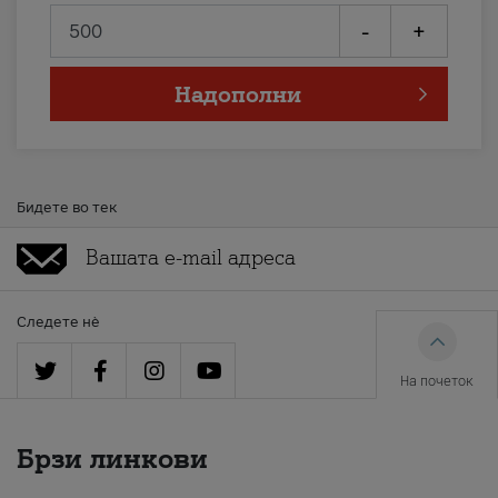
-
+
Надополни
Бидете во тек
Следете нè
На почеток
Брзи линкови