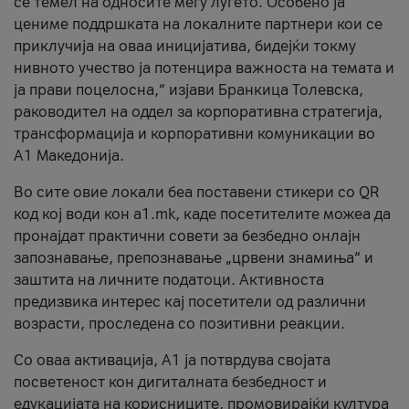
се темел на односите меѓу луѓето. Особено ја
цениме поддршката на локалните партнери кои се
приклучија на оваа иницијатива, бидејќи токму
нивното учество ја потенцира важноста на темата и
ја прави поцелосна,“ изјави Бранкица Толевска,
раководител на оддел за корпоративна стратегија,
трансформација и корпоративни комуникации во
А1 Македонија.
Во сите овие локали беа поставени стикери со QR
код кој води кон a1.mk, каде посетителите можеа да
пронајдат практични совети за безбедно онлајн
запознавање, препознавање „црвени знамиња“ и
заштита на личните податоци. Активноста
предизвика интерес кај посетители од различни
возрасти, проследена со позитивни реакции.
Со оваа активација, А1 ја потврдува својата
посветеност кон дигиталната безбедност и
едукацијата на корисниците, промовирајќи култура