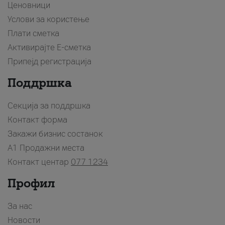
Ценовници
Услови за користење
Плати сметка
Активирајте Е-сметка
Припејд регистрација
Поддршка
Секција за поддршка
Контакт форма
Закажи бизнис состанок
A1 Продажни места
Контакт центар
077 1234
Профил
За нас
Новости