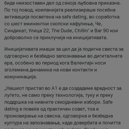
биде неизоставен дел од секоја љубовна приказна.
По тој повод, компанијата реализираше посебна
активација посветена на safe dating, во соработка
со шест еминентни скопски кафулиња, Че,
Синдикат, Улица 22, The Dude, Chillin’ и Bar 90 кои
доброволно се приклучија на иницијативата.
Иницијативата имаше за цел да ја подигне свеста за
одговорно и безбедно запознавање во дигиталната
ера, особено во период кога Валентајн носи
зголемена динамика на нови контакти и
комуникација.
„Нашиот пристап во А1 е да создадеме вредност за
луѓето, не само преку технологија, туку и преку
поддршка на нивните секојдневни избори. Safe
dating е повеќе од практичен совет, тоа е
промовирање на свесна, одговорна и безбедна
култура на запознавања, каде довербата и почитта