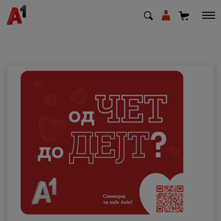
МК
EN
SQ
Приватни
Деловни
Поддршка
Надополни кредит
Плати сметка