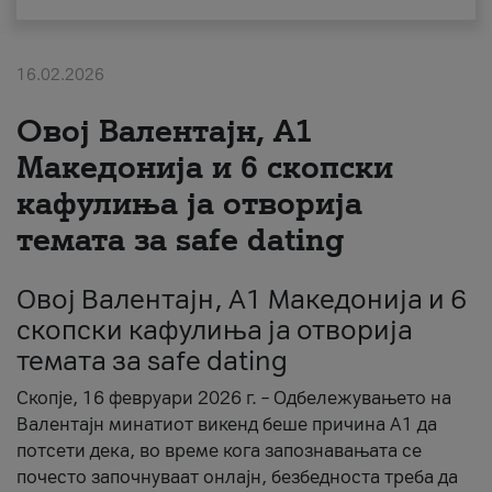
За нас
16.02.2026
#ПодобарОнлајн
Овој Валентајн, A1
Македонија и 6 скопски
кафулиња ја отворија
темата за safe dating
Овој Валентајн, A1 Македонија и 6
скопски кафулиња ја отворија
темата за safe dating
Скопје, 16 февруари 2026 г. – Одбележувањето на
Валентајн минатиот викенд беше причина А1 да
потсети дека, во време кога запознавањата се
почесто започнуваат онлајн, безбедноста треба да