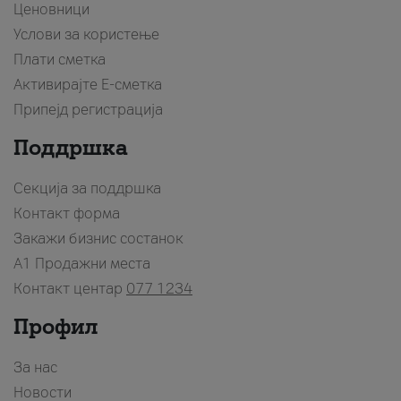
Ценовници
Услови за користење
Плати сметка
Активирајте Е-сметка
Припејд регистрација
Поддршка
Секција за поддршка
Контакт форма
Закажи бизнис состанок
A1 Продажни места
Контакт центар
077 1234
Профил
За нас
Новости