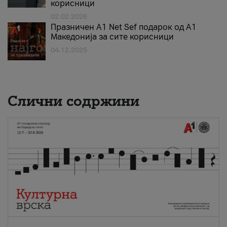
корисници
02.02.2026
Празничен A1 Net Sеf подарок од А1
Македонија за сите корисници
04.12.2025
Слични содржини