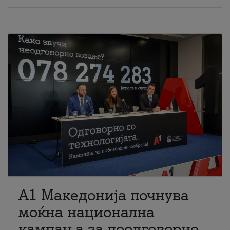
A1 Македонија почнува
моќна национална
кампања за поодговорно