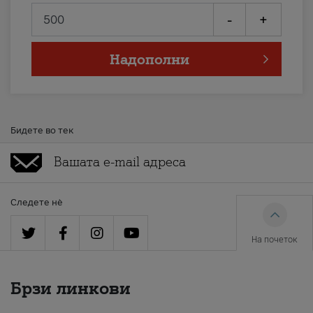
-
+
Надополни
Бидете во тек
Следете нè
На почеток
Брзи линкови