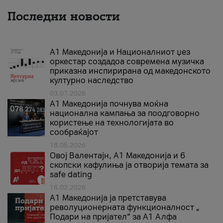
Последни новости
А1 Македонија и Националниот џез
оркестар создадоа современа музичка
приказна инспирирана од македонското
културно наследство
03.07.2026
A1 Македонија почнува моќна
национална кампања за поодговорно
користење на технологијата во
сообраќајот
18.05.2026
Овој Валентајн, A1 Македонија и 6
скопски кафулиња ја отворија темата за
safe dating
16.02.2026
А1 Македонија ја претставува
револуционерната функционалност „
Подари на пријател“ за А1 Алфа