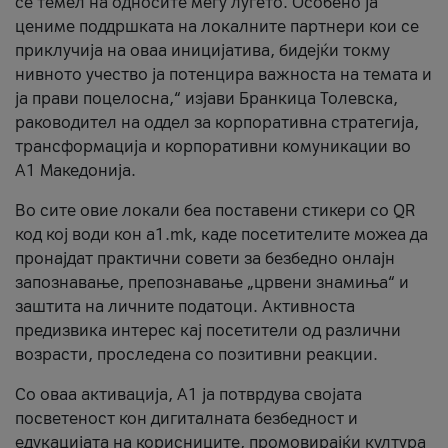
се темел на односите меѓу луѓето. Особено ја
цениме поддршката на локалните партнери кои се
приклучија на оваа иницијатива, бидејќи токму
нивното учество ја потенцира важноста на темата и
ја прави поцелосна,“ изјави Бранкица Толевска,
раководител на оддел за корпоративна стратегија,
трансформација и корпоративни комуникации во
А1 Македонија.
Во сите овие локали беа поставени стикери со QR
код кој води кон a1.mk, каде посетителите можеа да
пронајдат практични совети за безбедно онлајн
запознавање, препознавање „црвени знамиња“ и
заштита на личните податоци. Активноста
предизвика интерес кај посетители од различни
возрасти, проследена со позитивни реакции.
Со оваа активација, А1 ја потврдува својата
посветеност кон дигиталната безбедност и
едукацијата на корисниците, промовирајќи култура