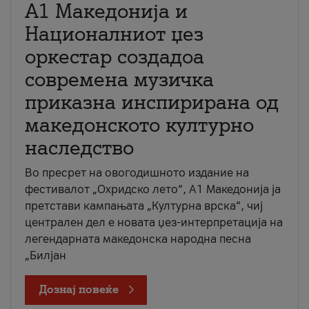
А1 Македонија и
Националниот џез
оркестар создадоа
современа музичка
приказна инспирирана од
македонското културно
наследство
Во пресрет на овогодишното издание на
фестивалот „Охридско лето“, А1 Македонија ја
претстави кампањата „Културна врска“, чиј
централен дел е новата џез-интерпретација на
легендарната македонска народна песна
„Билјан
Дознај повеќе