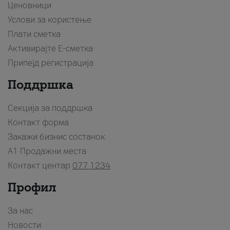
Ценовници
Услови за користење
Плати сметка
Активирајте Е-сметка
Припејд регистрација
Поддршка
Секција за поддршка
Контакт форма
Закажи бизнис состанок
A1 Продажни места
Контакт центар
077 1234
Профил
За нас
Новости