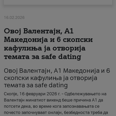
За нас
16.02.2026
#ПодобарОнлајн
Овој Валентајн, A1
Македонија и 6 скопски
кафулиња ја отворија
темата за safe dating
Овој Валентајн, A1 Македонија и 6
скопски кафулиња ја отворија
темата за safe dating
Скопје, 16 февруари 2026 г. – Одбележувањето на
Валентајн минатиот викенд беше причина А1 да
потсети дека, во време кога запознавањата се
почесто започнуваат онлајн, безбедноста треба да