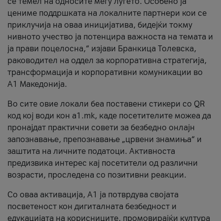
се темел на односите меѓу луѓето. Особено ја
цениме поддршката на локалните партнери кои се
приклучија на оваа иницијатива, бидејќи токму
нивното учество ја потенцира важноста на темата и
ја прави поцелосна,“ изјави Бранкица Толевска,
раководител на оддел за корпоративна стратегија,
трансформација и корпоративни комуникации во
А1 Македонија.
Во сите овие локали беа поставени стикери со QR
код кој води кон a1.mk, каде посетителите можеа да
пронајдат практични совети за безбедно онлајн
запознавање, препознавање „црвени знамиња“ и
заштита на личните податоци. Активноста
предизвика интерес кај посетители од различни
возрасти, проследена со позитивни реакции.
Со оваа активација, А1 ја потврдува својата
посветеност кон дигиталната безбедност и
едукацијата на корисниците, промовирајќи култура