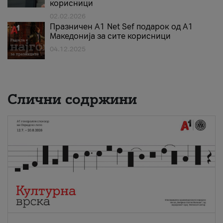
корисници
02.02.2026
Празничен A1 Net Sеf подарок од А1
Македонија за сите корисници
04.12.2025
Слични содржини