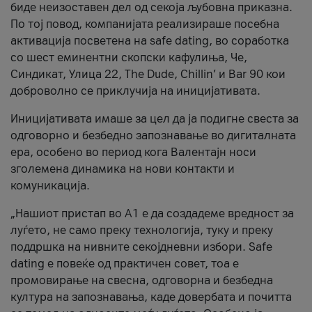
биде неизоставен дел од секоја љубовна приказна.
По тој повод, компанијата реализираше посебна
активација посветена на safe dating, во соработка
со шест еминентни скопски кафулиња, Че,
Синдикат, Улица 22, The Dude, Chillin’ и Bar 90 кои
доброволно се приклучија на иницијативата.
Иницијативата имаше за цел да ја подигне свеста за
одговорно и безбедно запознавање во дигиталната
ера, особено во период кога Валентајн носи
зголемена динамика на нови контакти и
комуникација.
„Нашиот пристап во А1 е да создадеме вредност за
луѓето, не само преку технологија, туку и преку
поддршка на нивните секојдневни избори. Safe
dating е повеќе од практичен совет, тоа е
промовирање на свесна, одговорна и безбедна
култура на запознавања, каде довербата и почитта