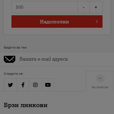
-
+
Надополни
Бидете во тек
Следете нè
На почеток
Брзи линкови