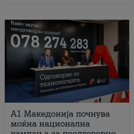
A1 Македонија почнува
моќна национална
кампања за поодговорно