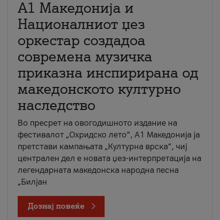
А1 Македонија и
Националниот џез
оркестар создадоа
современа музичка
приказна инспирирана од
македонското културно
наследство
Во пресрет на овогодишното издание на
фестивалот „Охридско лето“, А1 Македонија ја
претстави кампањата „Културна врска“, чиј
централен дел е новата џез-интерпретација на
легендарната македонска народна песна
„Билјан
Дознај повеќе