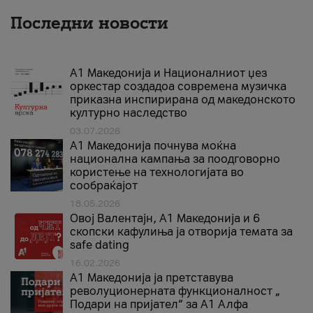
Последни новости
А1 Македонија и Националниот џез
оркестар создадоа современа музичка
приказна инспирирана од македонското
културно наследство
03.07.2026
A1 Македонија почнува моќна
национална кампања за поодговорно
користење на технологијата во
сообраќајот
18.05.2026
Овој Валентајн, A1 Македонија и 6
скопски кафулиња ја отворија темата за
safe dating
16.02.2026
А1 Македонија ја претставува
револуционерната функционалност „
Подари на пријател“ за А1 Алфа