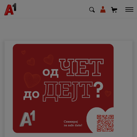
МК
EN
SQ
Приватни
Деловни
Поддршка
Надополни кредит
Плати сметка