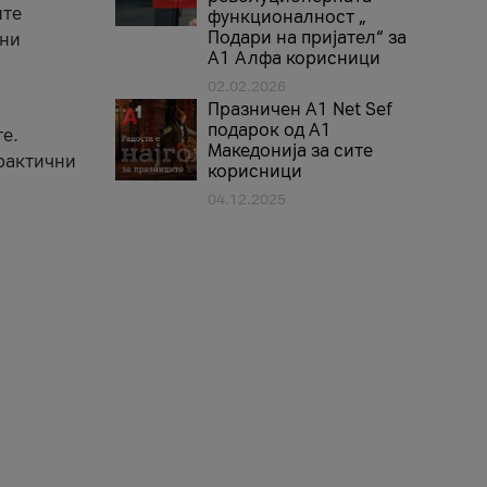
ите
функционалност „
Подари на пријател“ за
вни
А1 Алфа корисници
02.02.2026
Празничен A1 Net Sеf
подарок од А1
е.
Македонија за сите
практични
корисници
04.12.2025