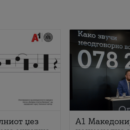
лниот џез
A1 Македони