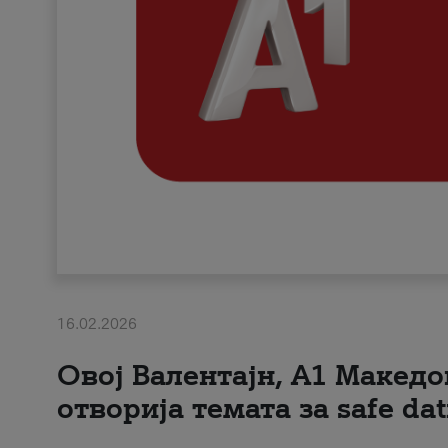
16.02.2026
Овој Валентајн, A1 Македо
отворија темата за safe dat