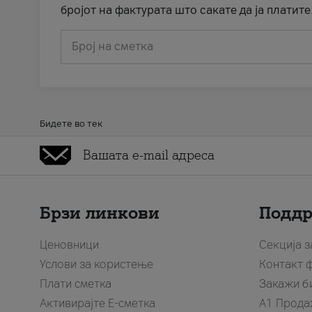
бројот на фактурата што сакате да ја платите
Број на сметка
Бидете во тек
Брзи линкови
Подд
Ценовници
Секција 
Услови за користење
Контакт 
Плати сметка
Закажи б
Активирајте Е-сметка
A1 Прода