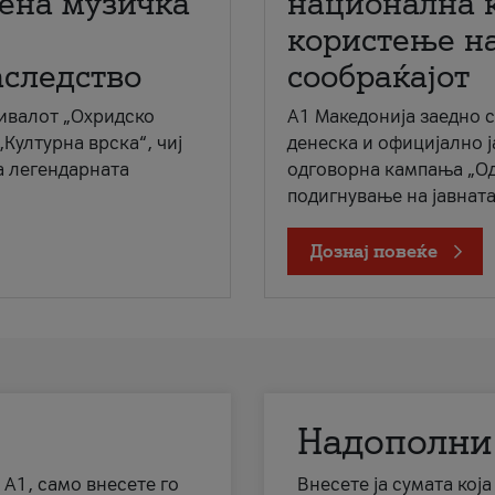
мена музичка
национална 
користење на
аследство
сообраќајот
ивалот „Охридско
A1 Македонија заедно 
„Културна врска“, чиј
денеска и официјално 
а легендарната
одговорна кампања „Од
подигнување на јавната 
Дознај повеќе
Надополни
 А1, само внесете го
Внесете ја сумата кој