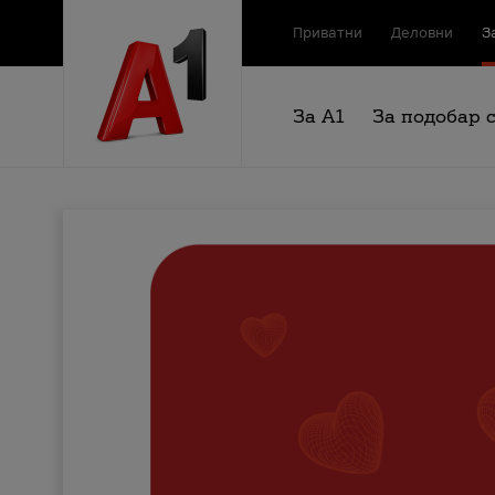
Приватни
Деловни
З
За А1
За подобар 