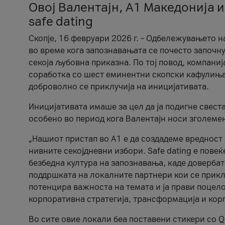
Овој Валентајн, A1 Македонија и
safe dating
Скопје, 16 февруари 2026 г. – Одбележувањето н
во време кога запознавањата се почесто започну
секоја љубовна приказна. По тој повод, компаниј
соработка со шест еминентни скопски кафулиња, Ч
доброволно се приклучија на иницијативата.
Иницијативата имаше за цел да ја подигне свест
особено во период кога Валентајн носи зголеме
„Нашиот пристап во А1 е да создадеме вредност з
нивните секојдневни избори. Safe dating е пове
безбедна култура на запознавања, каде довербат
поддршката на локалните партнери кои се приклу
потенцира важноста на темата и ја прави поцело
корпоративна стратегија, трансформација и кор
Во сите овие локали беа поставени стикери со Q