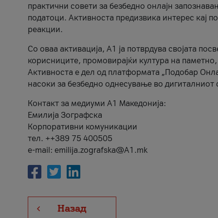
практични совети за безбедно онлајн запознава
податоци. Активноста предизвика интерес кај п
реакции.
Со оваа активација, А1 ја потврдува својата пос
корисниците, промовирајќи култура на паметно,
Активноста е дел од платформата „Подобар Онла
насоки за безбедно однесување во дигиталниот 
Контакт за медиуми А1 Македонија:
Емилија Зографска
Корпоративни комуникации
тел. ++389 75 400505
e-mail: emilija.zografska@A1.mk
Назад