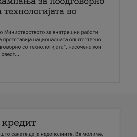
кампања за поодговорно
 технологијата во
со Министерството за внатрешни работи
ја претставија националната општествено
говорно со технологијата“, насочена кон
свест...
 кредит
а што сакате да ја надополните. Ве молиме,