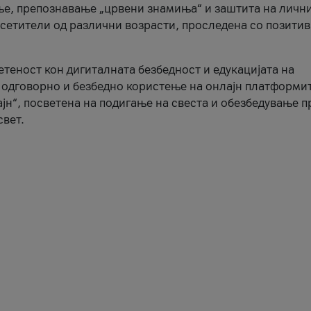
ње, препознавање „црвени знамиња“ и заштита на личн
осетители од различни возрасти, проследена со позити
ветеност кон дигиталната безбедност и едукацијата на
 одговорно и безбедно користење на онлајн платформит
јн“, посветена на подигање на свеста и обезбедување 
свет.