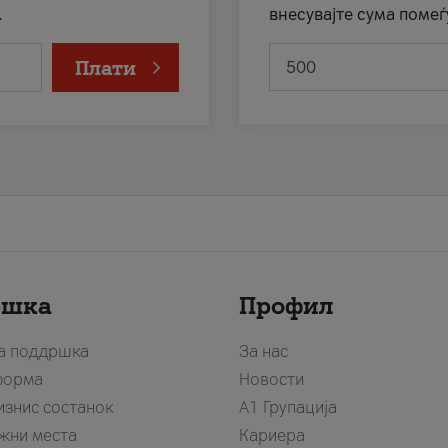
.
внесувајте сума помеѓ
Плати
ршка
Профил
за поддршка
За нас
форма
Новости
изнис состанок
А1 Групација
жни места
Кариера