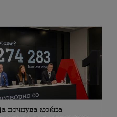
ја почнува моќна