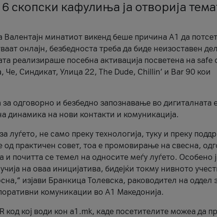
 6 скопски кафулиња ја отворија тема
а Валентајн минатиот викенд беше причина А1 да потсет
ваат онлајн, безбедноста треба да биде неизоставен дел
ата реализираше посебна активација посветена на safe d
е, Синдикат, Улица 22, The Dude, Chillin’ и Bar 90 кои
а за одговорно и безбедно запознавање во дигиталната 
на динамика на нови контакти и комуникација.
а луѓето, не само преку технологија, туку и преку подд
ќе од практичен совет, тоа е промовирање на свесна, од
а и почитта се темел на односите меѓу луѓето. Особено 
чија на оваа иницијатива, бидејќи токму нивното учест
сна,“ изјави Бранкица Толевска, раководител на оддел 
поративни комуникации во А1 Македонија.
R код кој води кон a1.mk, каде посетителите можеа да п