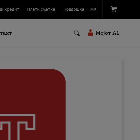
и кредит
Плати сметка
Поддршка
МК
такт
Мојот A1