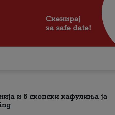
нија и 6 скопски кафулиња ја
ing