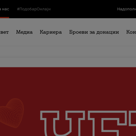
а нас
#ПодобарОнлајн
Надополн
свет
Медиа
Кариера
Броеви за донации
Кон