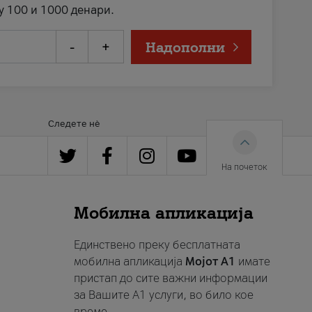
у 100 и 1000 денари.
-
+
Надополни
Следете нè
На почеток
Мобилна апликација
Единствено преку бесплатната
мобилна апликација
Мојот A1
имате
пристап до сите важни информации
за Вашите A1 услуги, во било кое
време.