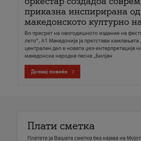
оркестар создадоа совре
приказна инспирирана од
македонското културно н
Во пресрет на овогодишното издание на фест
лето“, А1 Македонија ја претстави кампањата 
централен дел е новата џез-интерпретација н
македонска народна песна „Билјан
Дознај повеќе
Плати сметка
Платете ја Вашата сметка без најава на Мојот