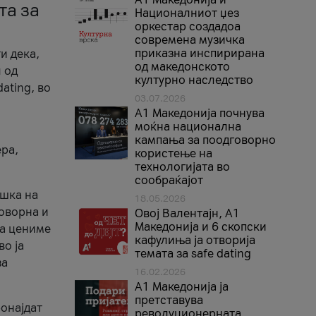
та за
Националниот џез
оркестар создадоа
современа музичка
приказна инспирирана
и дека,
од македонското
 од
културно наследство
ating, во
03.07.2026
A1 Македонија почнува
моќна национална
кампања за поодговорно
ера,
користење на
технологијата во
сообраќајот
ршка на
18.05.2026
говорна и
Овој Валентајн, A1
Македонија и 6 скопски
ја цениме
кафулиња ја отворија
во ја
темата за safe dating
за
16.02.2026
А1 Македонија ја
претставува
ронајдат
револуционерната