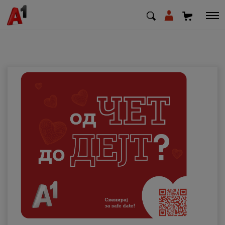
МК
EN
SQ
Приватни
Деловни
Поддршка
Надополни кредит
Плати сметка