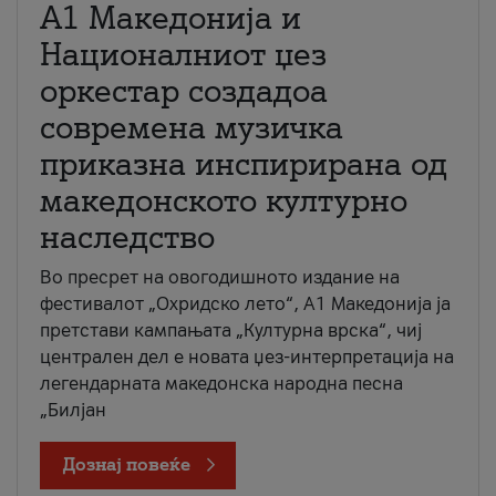
А1 Македонија и
Националниот џез
оркестар создадоа
современа музичка
приказна инспирирана од
македонското културно
наследство
Во пресрет на овогодишното издание на
фестивалот „Охридско лето“, А1 Македонија ја
претстави кампањата „Културна врска“, чиј
централен дел е новата џез-интерпретација на
легендарната македонска народна песна
„Билјан
Дознај повеќе