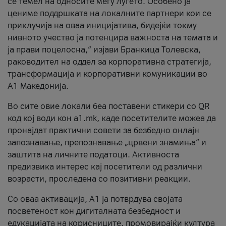
се темел на односите меѓу луѓето. Особено ја
цениме поддршката на локалните партнери кои се
приклучија на оваа иницијатива, бидејќи токму
нивното учество ја потенцира важноста на темата и
ја прави поцелосна,“ изјави Бранкица Толевска,
раководител на оддел за корпоративна стратегија,
трансформација и корпоративни комуникации во
А1 Македонија.
Во сите овие локали беа поставени стикери со QR
код кој води кон a1.mk, каде посетителите можеа да
пронајдат практични совети за безбедно онлајн
запознавање, препознавање „црвени знамиња“ и
заштита на личните податоци. Активноста
предизвика интерес кај посетители од различни
возрасти, проследена со позитивни реакции.
Со оваа активација, А1 ја потврдува својата
посветеност кон дигиталната безбедност и
едукацијата на корисниците, промовирајќи култура