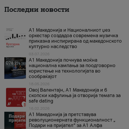
Последни новости
А1 Македонија и Националниот џез
оркестар создадоа современа музичка
приказна инспирирана од македонското
културно наследство
03.07.2026
A1 Македонија почнува моќна
национална кампања за поодговорно
користење на технологијата во
сообраќајот
18.05.2026
Овој Валентајн, A1 Македонија и 6
скопски кафулиња ја отворија темата за
safe dating
16.02.2026
А1 Македонија ја претставува
револуционерната функционалност „
Подари на пријател“ за А1 Алфа