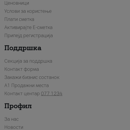
Ценовници
Услови за користење
Плати сметка
Активирајте Е-сметка
Припејд регистрација
Поддршка
Секција за поддршка
Контакт форма
Закажи бизнис состанок
A1 Продажни места
Контакт центар
077 1234
Профил
За нас
Новости