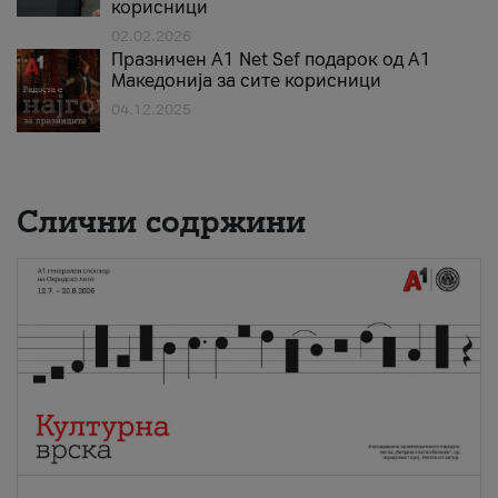
корисници
02.02.2026
Празничен A1 Net Sеf подарок од А1
Македонија за сите корисници
04.12.2025
Слични содржини