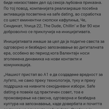
биде неизоставен дел од секоја љубовна приказна.
По тој повод, компанијата реализираше посебна
активација посветена на safe dating, во соработка
со шест еминентни скопски кафулиња, Че,
Синдикат, Улица 22, The Dude, Chillin’ и Bar 90 кои
доброволно се приклучија на иницијативата.
Иницијативата имаше за цел да ја подигне свеста за
одговорно и безбедно запознавање во дигиталната
ера, особено во период кога Валентајн носи
зголемена динамика на нови контакти и
комуникација.
„Нашиот пристап во А1 е да создадеме вредност за
луѓето, не само преку технологија, туку и преку
поддршка на нивните секојдневни избори. Safe
dating е повеќе од практичен совет, тоа е
промовирање на свесна, одговорна и безбедна
култура на запознавања, каде довербата и почитта