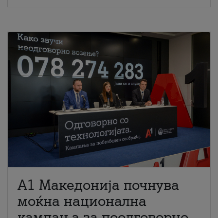
A1 Македонија почнува
моќна национална
кампања за поодговорно