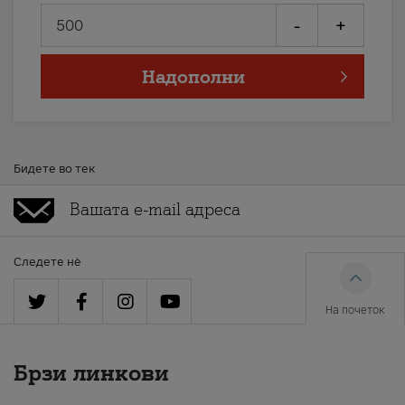
-
+
Надополни
Бидете во тек
Следете нè
На почеток
Брзи линкови