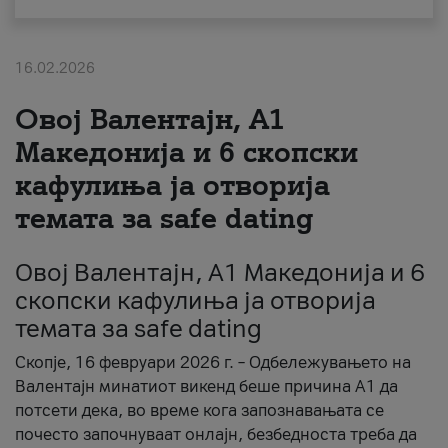
За нас
16.02.2026
#ПодобарОнлајн
Овој Валентајн, A1
Македонија и 6 скопски
кафулиња ја отворија
темата за safe dating
Овој Валентајн, A1 Македонија и 6
скопски кафулиња ја отворија
темата за safe dating
Скопје, 16 февруари 2026 г. – Одбележувањето на
Валентајн минатиот викенд беше причина А1 да
потсети дека, во време кога запознавањата се
почесто започнуваат онлајн, безбедноста треба да