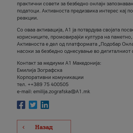
практични совети за безбедно онлајн запознава
податоци. Активноста предизвика интерес кај п
реакции.
Со оваа активација, А1 ја потврдува својата пос
корисниците, промовирајќи култура на паметно,
Активноста е дел од платформата „Подобар Онла
насоки за безбедно однесување во дигиталниот 
Контакт за медиуми А1 Македонија:
Емилија Зографска
Корпоративни комуникации
тел. ++389 75 400505
e-mail: emilija.zografska@A1.mk
Назад