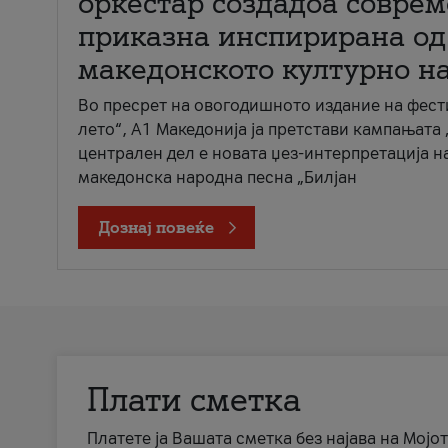
оркестар создадоа совре
приказна инспирирана од
македонското културно н
Во пресрет на овогодишното издание на фест
лето“, А1 Македонија ја претстави кампањата 
централен дел е новата џез-интерпретација н
македонска народна песна „Билјан
Дознај повеќе
Плати сметка
Платете ја Вашата сметка без најава на Мојот