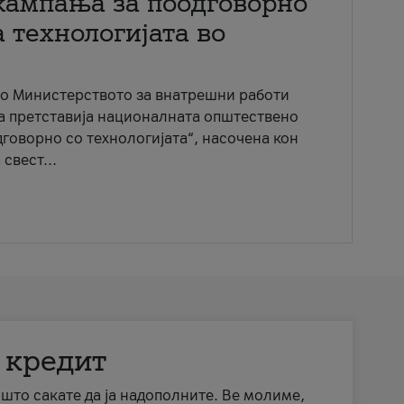
кампања за поодговорно
 технологијата во
со Министерството за внатрешни работи
ја претставија националната општествено
говорно со технологијата“, насочена кон
свест...
 кредит
а што сакате да ја надополните. Ве молиме,