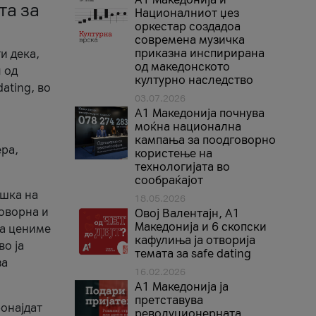
та за
Националниот џез
оркестар создадоа
современа музичка
приказна инспирирана
и дека,
од македонското
 од
културно наследство
ating, во
03.07.2026
A1 Македонија почнува
моќна национална
кампања за поодговорно
ера,
користење на
технологијата во
сообраќајот
ршка на
18.05.2026
говорна и
Овој Валентајн, A1
Македонија и 6 скопски
ја цениме
кафулиња ја отворија
во ја
темата за safe dating
за
16.02.2026
А1 Македонија ја
претставува
ронајдат
револуционерната