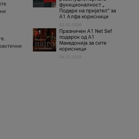
ите
функционалност „
Подари на пријател“ за
вни
А1 Алфа корисници
02.02.2026
Празничен A1 Net Sеf
подарок од А1
е.
Македонија за сите
практични
корисници
04.12.2025