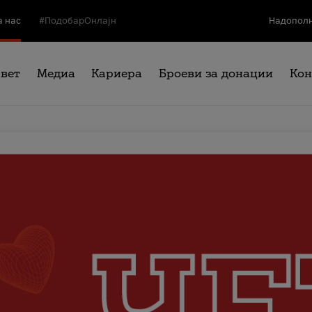
а нас
#ПодобарОнлајн
Надополн
свет
Медиа
Кариера
Броеви за донации
Кон