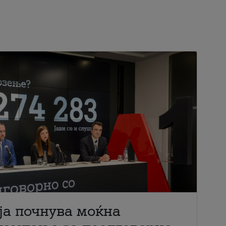
ја почнува моќна