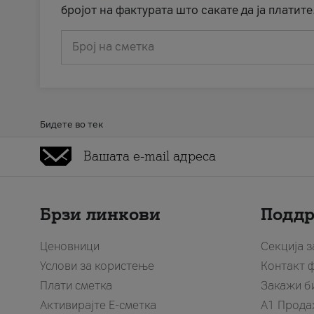
бројот на фактурата што сакате да ја платите
Број на сметка
Бидете во тек
Брзи линкови
Подд
Ценовници
Секција 
Услови за користење
Контакт 
Плати сметка
Закажи б
Активирајте Е-сметка
A1 Прода