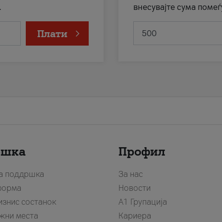
.
внесувајте сума помеѓ
Плати
ршка
Профил
за поддршка
За нас
форма
Новости
изнис состанок
А1 Групација
жни места
Кариера