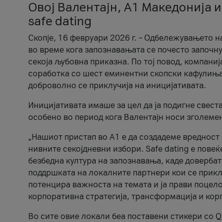
Овој Валентајн, A1 Македонија и
safe dating
Скопје, 16 февруари 2026 г. – Одбележувањето н
во време кога запознавањата се почесто започну
секоја љубовна приказна. По тој повод, компаниј
соработка со шест еминентни скопски кафулиња, Ч
доброволно се приклучија на иницијативата.
Иницијативата имаше за цел да ја подигне свест
особено во период кога Валентајн носи зголеме
„Нашиот пристап во А1 е да создадеме вредност з
нивните секојдневни избори. Safe dating е пове
безбедна култура на запознавања, каде довербат
поддршката на локалните партнери кои се приклу
потенцира важноста на темата и ја прави поцело
корпоративна стратегија, трансформација и кор
Во сите овие локали беа поставени стикери со Q