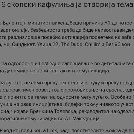
 6 скопски кафулиња ја отворија тема
а Валентајн минатиот викенд беше причина А1 да потсет
ваат онлајн, безбедноста треба да биде неизоставен дел
ата реализираше посебна активација посветена на safe d
е, Синдикат, Улица 22, The Dude, Chillin’ и Bar 90 кои
а за одговорно и безбедно запознавање во дигиталната 
на динамика на нови контакти и комуникација.
а луѓето, не само преку технологија, туку и преку подд
ќе од практичен совет, тоа е промовирање на свесна, од
а и почитта се темел на односите меѓу луѓето. Особено 
чија на оваа иницијатива, бидејќи токму нивното учест
сна,“ изјави Бранкица Толевска, раководител на оддел 
поративни комуникации во А1 Македонија.
R код кој води кон a1.mk, каде посетителите можеа да п