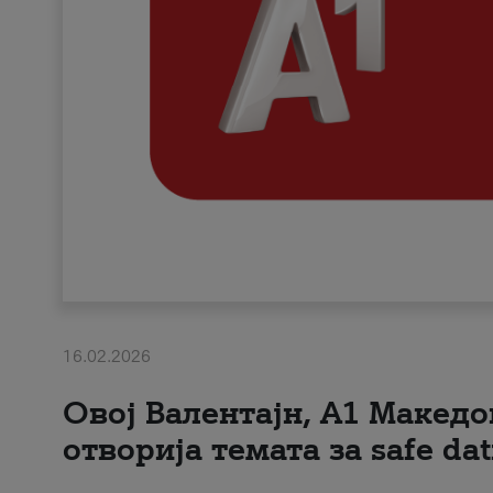
16.02.2026
Овој Валентајн, A1 Македо
отворија темата за safe dat