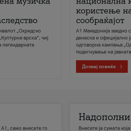
мена музичка
национална 
користење на
аследство
сообраќајот
ивалот „Охридско
A1 Македонија заедно 
„Културна врска“, чиј
денеска и официјално 
а легендарната
одговорна кампања „Од
подигнување на јавната 
Дознај повеќе
Надополни
 А1, само внесете го
Внесете ја сумата кој