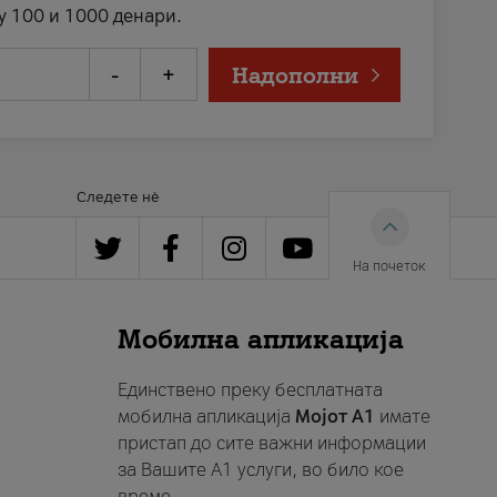
у 100 и 1000 денари.
-
+
Надополни
Следете нè
На почеток
Мобилна апликација
Единствено преку бесплатната
мобилна апликација
Мојот A1
имате
пристап до сите важни информации
за Вашите A1 услуги, во било кое
време.