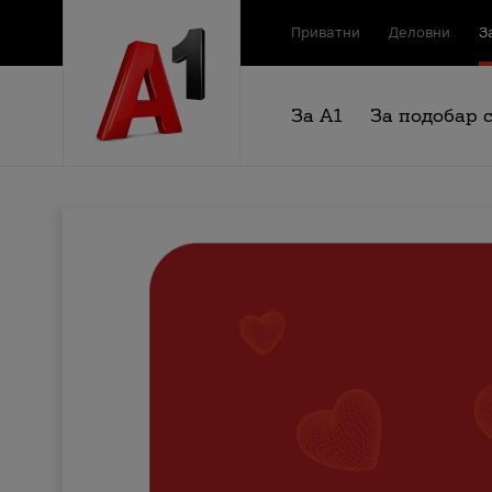
Приватни
Деловни
З
За А1
За подобар 