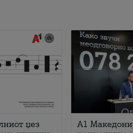
лниот џез
A1 Македони