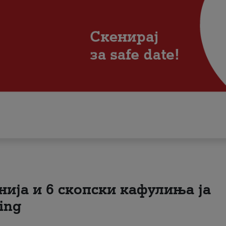
нија и 6 скопски кафулиња ја
ing