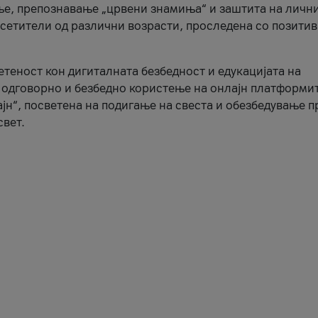
ње, препознавање „црвени знамиња“ и заштита на личн
осетители од различни возрасти, проследена со позити
ветеност кон дигиталната безбедност и едукацијата на
 одговорно и безбедно користење на онлајн платформит
јн“, посветена на подигање на свеста и обезбедување 
свет.