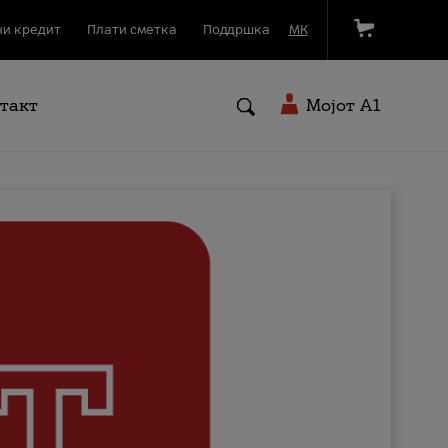
и кредит
Плати сметка
Поддршка
МК
такт
Мојот A1