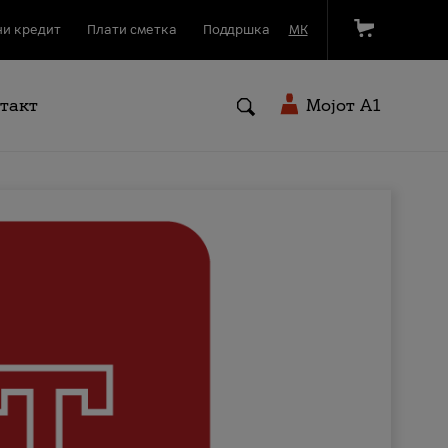
и кредит
Плати сметка
Поддршка
МК
такт
Мојот A1