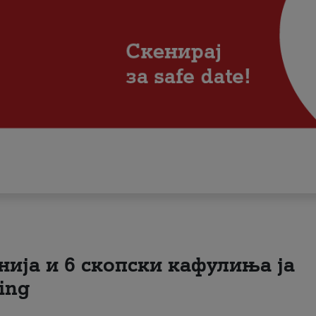
нија и 6 скопски кафулиња ја
ing