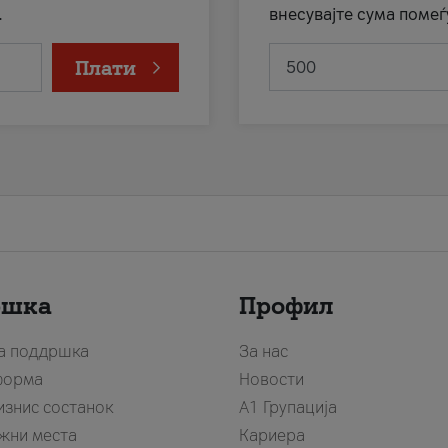
.
внесувајте сума помеѓ
Плати
ршка
Профил
за поддршка
За нас
форма
Новости
изнис состанок
А1 Групација
жни места
Кариера