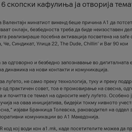
 6 скопски кафулиња ја отворија тема
а Валентајн минатиот викенд беше причина А1 да потсет
ваат онлајн, безбедноста треба да биде неизоставен дел
ата реализираше посебна активација посветена на safe d
е, Синдикат, Улица 22, The Dude, Chillin’ и Bar 90 кои
а за одговорно и безбедно запознавање во дигиталната 
на динамика на нови контакти и комуникација.
а луѓето, не само преку технологија, туку и преку подд
ќе од практичен совет, тоа е промовирање на свесна, од
а и почитта се темел на односите меѓу луѓето. Особено 
чија на оваа иницијатива, бидејќи токму нивното учест
сна,“ изјави Бранкица Толевска, раководител на оддел 
поративни комуникации во А1 Македонија.
R код кој води кон a1.mk, каде посетителите можеа да п