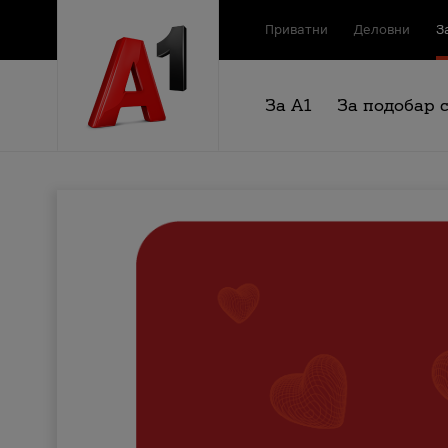
Приватни
Деловни
З
За А1
За подобар 