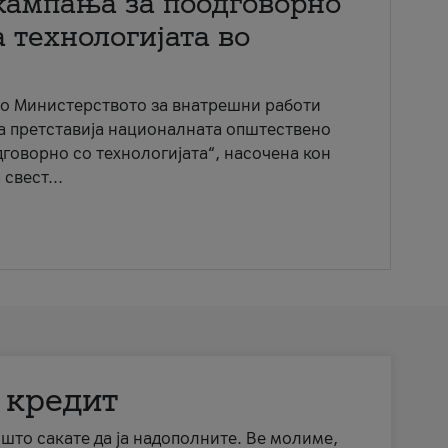
кампања за поодговорно
 технологијата во
со Министерството за внатрешни работи
ја претставија националната општествено
говорно со технологијата“, насочена кон
свест...
 кредит
а што сакате да ја надополните. Ве молиме,