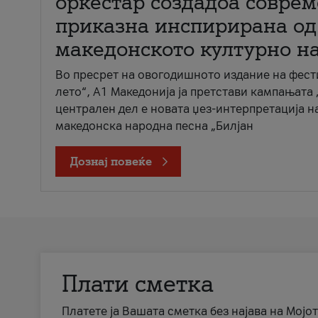
оркестар создадоа совре
приказна инспирирана од
македонското културно н
Во пресрет на овогодишното издание на фест
лето“, А1 Македонија ја претстави кампањата 
централен дел е новата џез-интерпретација н
македонска народна песна „Билјан
Дознај повеќе
Плати сметка
Платете ја Вашата сметка без најава на Мојот