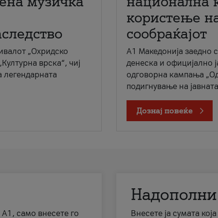
мена музичка
национална 
користење на
аследство
сообраќајот
ивалот „Охридско
A1 Македонија заедно 
„Културна врска“, чиј
денеска и официјално 
а легендарната
одговорна кампања „Од
подигнување на јавната 
Дознај повеќе
Надополни
 А1, само внесете го
Внесете ја сумата кој