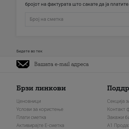
бројот на фактурата што сакате да ја платите
Број на сметка
Бидете во тек
Брзи линкови
Подд
Ценовници
Секција 
Услови за користење
Контакт 
Плати сметка
Закажи б
Активирајте Е-сметка
A1 Прода