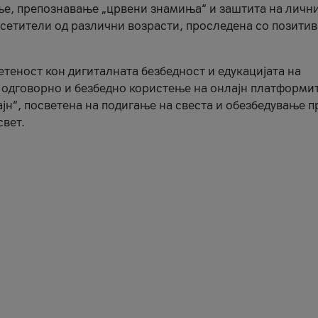
ње, препознавање „црвени знамиња“ и заштита на личн
осетители од различни возрасти, проследена со позити
ветеност кон дигиталната безбедност и едукацијата на
 одговорно и безбедно користење на онлајн платформит
јн“, посветена на подигање на свеста и обезбедување 
свет.