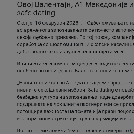
Овој Валентајн, A1 Македонија и
safe dating
Скопје, 16 февруари 2026 г. – Одбележувањето н
во време кога запознавањата се почесто започну
секоја љубовна приказна. По тој повод, компаниј
соработка со шест еминентни скопски кафулиња, Ч
доброволно се приклучија на иницијативата.
Иницијативата имаше за цел да ја подигне свест
особено во период кога Валентајн носи зголеме
„Нашиот пристап во А1 е да создадеме вредност з
нивните секојдневни избори. Safe dating е пове
безбедна култура на запознавања, каде довербат
поддршката на локалните партнери кои се приклу
потенцира важноста на темата и ја прави поцело
корпоративна стратегија, трансформација и кор
Во сите овие локали беа поставени стикери со Q