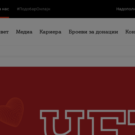
а нас
#ПодобарОнлајн
Надополн
свет
Медиа
Кариера
Броеви за донации
Кон