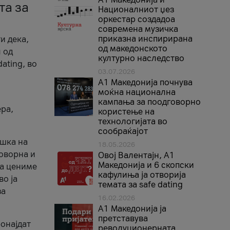
та за
Националниот џез
оркестар создадоа
современа музичка
приказна инспирирана
и дека,
од македонското
 од
културно наследство
ating, во
03.07.2026
A1 Македонија почнува
моќна национална
кампања за поодговорно
ера,
користење на
технологијата во
сообраќајот
ршка на
18.05.2026
говорна и
Овој Валентајн, A1
Македонија и 6 скопски
ја цениме
кафулиња ја отворија
во ја
темата за safe dating
за
16.02.2026
А1 Македонија ја
претставува
ронајдат
револуционерната