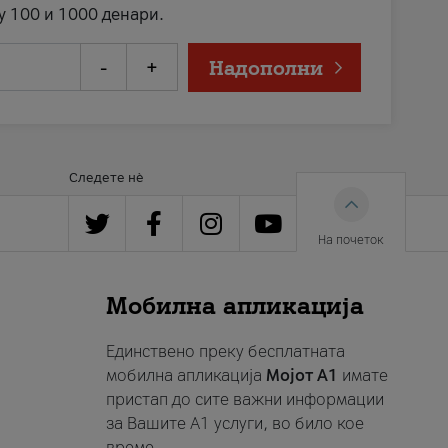
у 100 и 1000 денари.
-
+
Надополни
Следете нè
На почеток
Мобилна апликација
Единствено преку бесплатната
мобилна апликација
Мојот A1
имате
пристап до сите важни информации
за Вашите A1 услуги, во било кое
време.