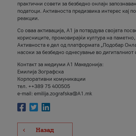
практични совети за безбедно онлајн запознава
податоци. Активноста предизвика интерес кај п
реакции.
Со оваа активација, А1 ја потврдува својата пос
корисниците, промовирајќи култура на паметно,
Активноста е дел од платформата „Подобар Онла
насоки за безбедно однесување во дигиталниот 
Контакт за медиуми А1 Македонија:
Емилија Зографска
Корпоративни комуникации
тел. ++389 75 400505
e-mail: emilija.zografska@A1.mk
Назад