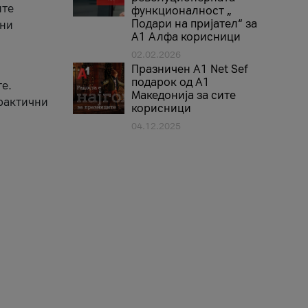
ите
функционалност „
Подари на пријател“ за
вни
А1 Алфа корисници
02.02.2026
Празничен A1 Net Sеf
подарок од А1
е.
Македонија за сите
практични
корисници
04.12.2025