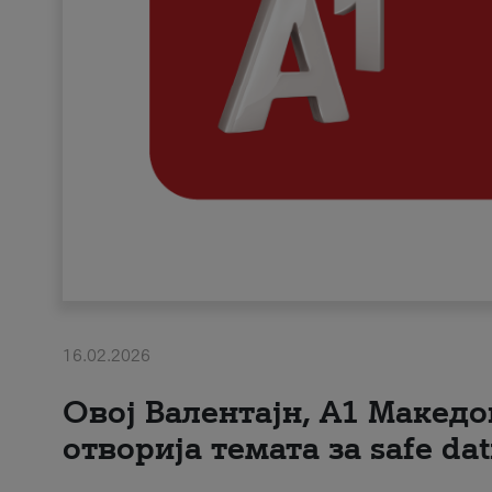
16.02.2026
Овој Валентајн, A1 Македо
отворија темата за safe dat