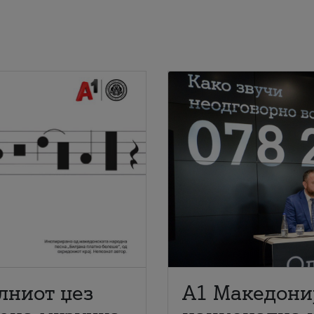
лниот џез
A1 Македони