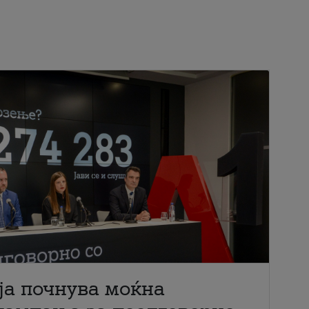
ја почнува моќна