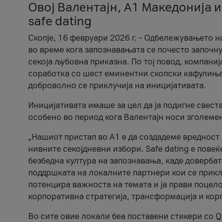
Овој Валентајн, A1 Македонија и
safe dating
Скопје, 16 февруари 2026 г. – Одбележувањето н
во време кога запознавањата се почесто започну
секоја љубовна приказна. По тој повод, компаниј
соработка со шест еминентни скопски кафулиња, Ч
доброволно се приклучија на иницијативата.
Иницијативата имаше за цел да ја подигне свест
особено во период кога Валентајн носи зголеме
„Нашиот пристап во А1 е да создадеме вредност з
нивните секојдневни избори. Safe dating е пове
безбедна култура на запознавања, каде довербат
поддршката на локалните партнери кои се приклу
потенцира важноста на темата и ја прави поцело
корпоративна стратегија, трансформација и кор
Во сите овие локали беа поставени стикери со Q