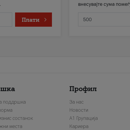
.
внесувајте сума помеѓ
Плати
ршка
Профил
за поддршка
За нас
форма
Новости
изнис состанок
А1 Групација
жни места
Кариера