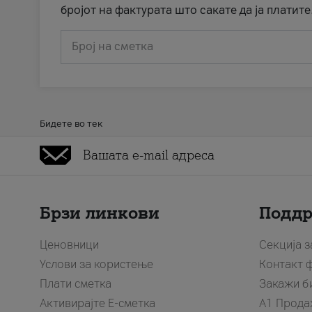
бројот на фактурата што сакате да ја платите
Број на сметка
Бидете во тек
Брзи линкови
Подд
Ценовници
Секција 
Услови за користење
Контакт 
Плати сметка
Закажи б
Активирајте Е-сметка
A1 Прода