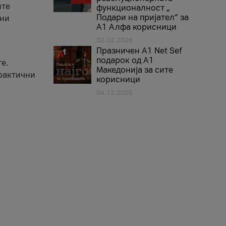
ите
функционалност „
Подари на пријател“ за
вни
А1 Алфа корисници
02.02.2026
Празничен A1 Net Sеf
подарок од А1
е.
Македонија за сите
практични
корисници
04.12.2025