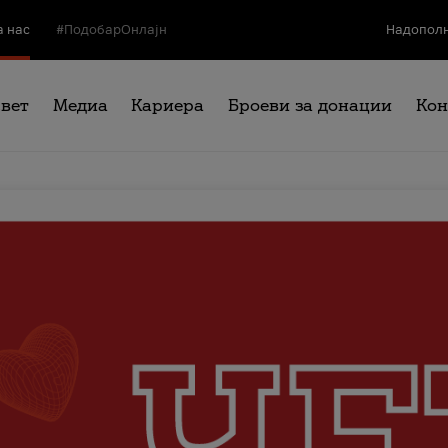
а нас
#ПодобарОнлајн
Надополн
свет
Медиа
Кариера
Броеви за донации
Кон