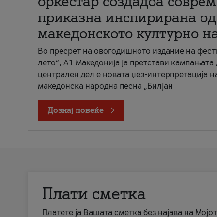
оркестар создадоа совре
приказна инспирирана од
македонското културно н
Во пресрет на овогодишното издание на фест
лето“, А1 Македонија ја претстави кампањата 
централен дел е новата џез-интерпретација н
македонска народна песна „Билјан
Дознај повеќе
Плати сметка
Платете ја Вашата сметка без најава на Мојот