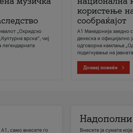
мена музичка
национална 
користење на
аследство
сообраќајот
ивалот „Охридско
A1 Македонија заедно 
„Културна врска“, чиј
денеска и официјално 
а легендарната
одговорна кампања „Од
подигнување на јавната 
Дознај повеќе
Надополни
 А1, само внесете го
Внесете ја сумата кој