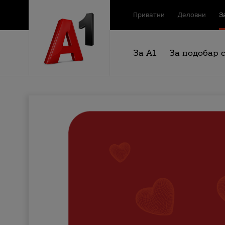
Приватни
Деловни
З
За А1
За подобар 