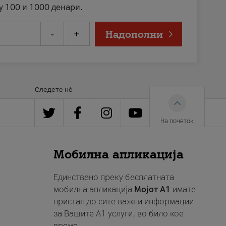
у 100 и 1000 денари.
-
+
Надополни
Следете нè
На почеток
Мобилна апликација
Единствено преку бесплатната
мобилна апликација
Мојот A1
имате
пристап до сите важни информации
за Вашите A1 услуги, во било кое
време.