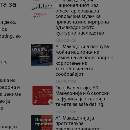
та за
Националниот џез
оркестар создадоа
современа музичка
приказна инспирирана
и дека,
од македонското
 од
културно наследство
ating, во
03.07.2026
A1 Македонија почнува
моќна национална
кампања за поодговорно
ера,
користење на
технологијата во
сообраќајот
ршка на
18.05.2026
говорна и
Овој Валентајн, A1
Македонија и 6 скопски
ја цениме
кафулиња ја отворија
во ја
темата за safe dating
за
16.02.2026
А1 Македонија ја
претставува
ронајдат
револуционерната