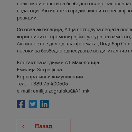
практични совети за безбедно онлајн запознава
податоци. Активноста предизвика интерес кај п
реакции.
Со оваа активација, А1 ја потврдува својата пос
корисниците, промовирајќи култура на паметно,
Активноста е дел од платформата „Подобар Онла
насоки за безбедно однесување во дигиталниот 
Контакт за медиуми А1 Македонија:
Емилија Зографска
Корпоративни комуникации
тел. ++389 75 400505
e-mail: emilija.zografska@A1.mk
Назад