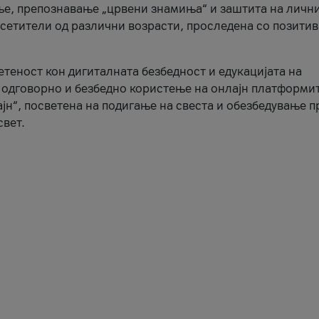
ње, препознавање „црвени знамиња“ и заштита на личн
осетители од различни возрасти, проследена со позити
ветеност кон дигиталната безбедност и едукацијата на
 одговорно и безбедно користење на онлајн платформит
јн“, посветена на подигање на свеста и обезбедување 
свет.