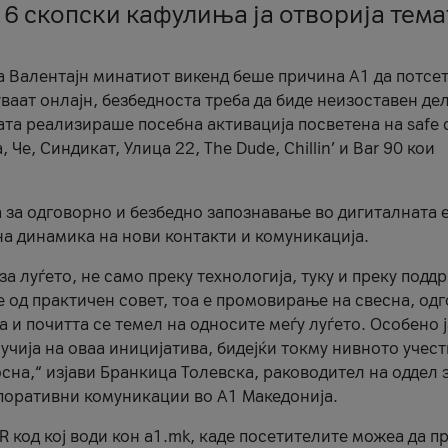
 6 скопски кафулиња ја отворија тема
а Валентајн минатиот викенд беше причина А1 да потсет
ваат онлајн, безбедноста треба да биде неизоставен дел
ата реализираше посебна активација посветена на safe d
е, Синдикат, Улица 22, The Dude, Chillin’ и Bar 90 кои
а за одговорно и безбедно запознавање во дигиталната 
на динамика на нови контакти и комуникација.
а луѓето, не само преку технологија, туку и преку подд
ќе од практичен совет, тоа е промовирање на свесна, од
а и почитта се темел на односите меѓу луѓето. Особено 
чија на оваа иницијатива, бидејќи токму нивното учест
сна,“ изјави Бранкица Толевска, раководител на оддел 
поративни комуникации во А1 Македонија.
R код кој води кон a1.mk, каде посетителите можеа да п