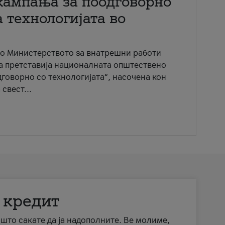
кампања за поодговорно
 технологијата во
со Министерството за внатрешни работи
ја претставија националната општествено
говорно со технологијата“, насочена кон
свест...
 кредит
а што сакате да ја надополните. Ве молиме,