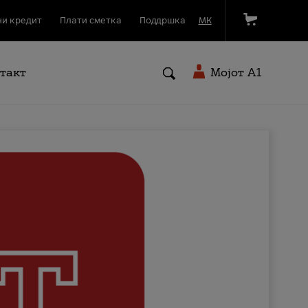
и кредит
Плати сметка
Поддршка
МК
такт
Мојот A1