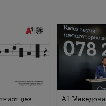
лниот џез
A1 Македони