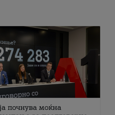
ја почнува моќна