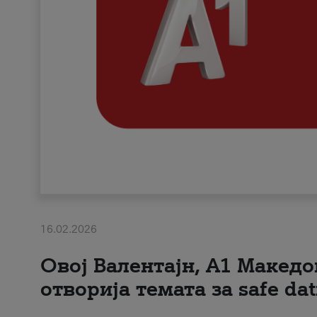
16.02.2026
Овој Валентајн, A1 Македо
отворија темата за safe dat