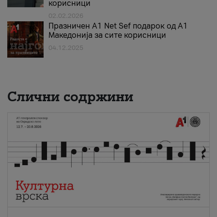
корисници
02.02.2026
Празничен A1 Net Sеf подарок од А1
Македонија за сите корисници
04.12.2025
Слични содржини