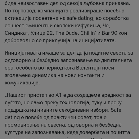
биде неизоставен дел од секоја љубовна приказна.
По тој повод, компанијата реализираше посебна
активација посветена на safe dating, во соработка
со шест еминентни скопски кафулиња, Че,
Синдикат, Улица 22, The Dude, Chillin’ и Bar 90 кои
доброволно се приклучија на иницијативата.
Иницијативата имаше за цел да ја подигне свеста за
одговорно и безбедно запознавање во дигиталната
ера, особено во период кога Валентајн носи
зголемена динамика на нови контакти и
комуникација.
„Нашиот пристап во А1 е да создадеме вредност за
луѓето, не само преку технологија, туку и преку
поддршка на нивните секојдневни избори. Safe
dating е повеќе од практичен совет, тоа е
промовирање на свесна, одговорна и безбедна
култура на запознавања, каде довербата и почитта