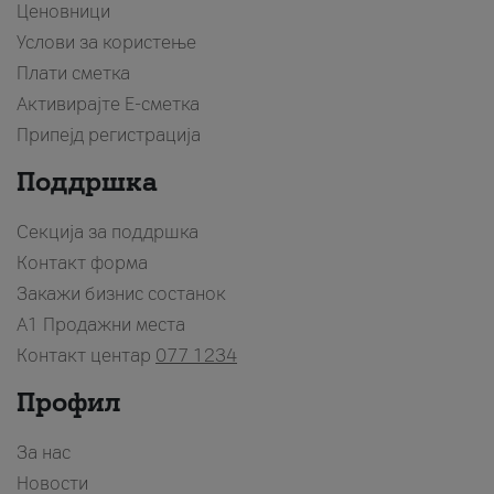
Ценовници
Услови за користење
Плати сметка
Активирајте Е-сметка
Припејд регистрација
Поддршка
Секција за поддршка
Контакт форма
Закажи бизнис состанок
A1 Продажни места
Контакт центар
077 1234
Профил
За нас
Новости