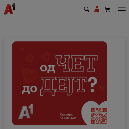
МК
EN
SQ
Приватни
Деловни
Поддршка
Надополни кредит
Плати сметка