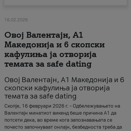
За нас
16.02.2026
#ПодобарОнлајн
Овој Валентајн, A1
Македонија и 6 скопски
кафулиња ја отворија
темата за safe dating
Овој Валентајн, A1 Македонија и 6
скопски кафулиња ја отворија
темата за safe dating
Скопје, 16 февруари 2026 г. – Одбележувањето на
Валентајн минатиот викенд беше причина А1 да
потсети дека, во време кога запознавањата се
почесто започнуваат онлајн, безбедноста треба да