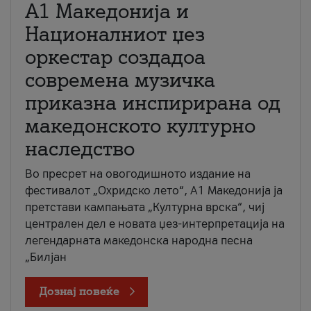
А1 Македонија и
Националниот џез
оркестар создадоа
современа музичка
приказна инспирирана од
македонското културно
наследство
Во пресрет на овогодишното издание на
фестивалот „Охридско лето“, А1 Македонија ја
претстави кампањата „Културна врска“, чиј
централен дел е новата џез-интерпретација на
легендарната македонска народна песна
„Билјан
Дознај повеќе