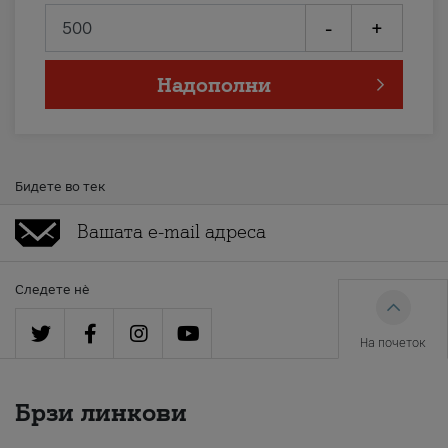
-
+
Надополни
Бидете во тек
Следете нè
На почеток
Брзи линкови