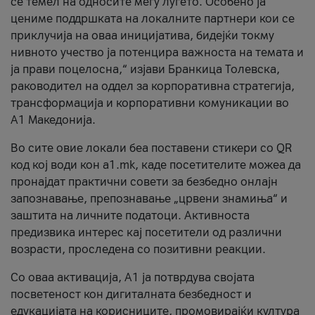
се темел на односите меѓу луѓето. Особено ја
цениме поддршката на локалните партнери кои се
приклучија на оваа иницијатива, бидејќи токму
нивното учество ја потенцира важноста на темата и
ја прави поцелосна,“ изјави Бранкица Толевска,
раководител на оддел за корпоративна стратегија,
трансформација и корпоративни комуникации во
А1 Македонија.
Во сите овие локали беа поставени стикери со QR
код кој води кон a1.mk, каде посетителите можеа да
пронајдат практични совети за безбедно онлајн
запознавање, препознавање „црвени знамиња“ и
заштита на личните податоци. Активноста
предизвика интерес кај посетители од различни
возрасти, проследена со позитивни реакции.
Со оваа активација, А1 ја потврдува својата
посветеност кон дигиталната безбедност и
едукацијата на корисниците, промовирајќи култура