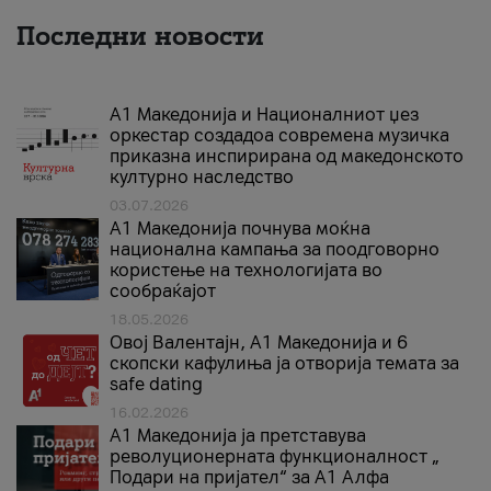
Последни новости
А1 Македонија и Националниот џез
оркестар создадоа современа музичка
приказна инспирирана од македонското
културно наследство
03.07.2026
A1 Македонија почнува моќна
национална кампања за поодговорно
користење на технологијата во
сообраќајот
18.05.2026
Овој Валентајн, A1 Македонија и 6
скопски кафулиња ја отворија темата за
safe dating
16.02.2026
А1 Македонија ја претставува
револуционерната функционалност „
Подари на пријател“ за А1 Алфа