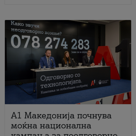
A1 Македонија почнува
моќна национална
кампања за поодговорно