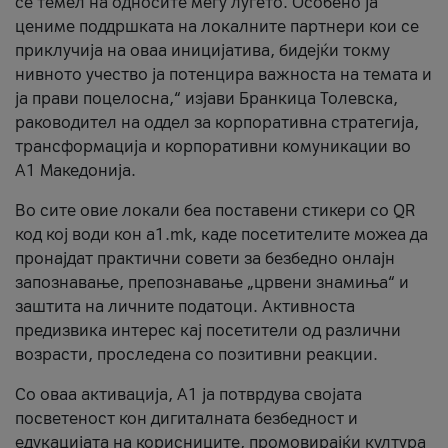
се темел на односите меѓу луѓето. Особено ја
цениме поддршката на локалните партнери кои се
приклучија на оваа иницијатива, бидејќи токму
нивното учество ја потенцира важноста на темата и
ја прави поцелосна,“ изјави Бранкица Толевска,
раководител на оддел за корпоративна стратегија,
трансформација и корпоративни комуникации во
А1 Македонија.
Во сите овие локали беа поставени стикери со QR
код кој води кон a1.mk, каде посетителите можеа да
пронајдат практични совети за безбедно онлајн
запознавање, препознавање „црвени знамиња“ и
заштита на личните податоци. Активноста
предизвика интерес кај посетители од различни
возрасти, проследена со позитивни реакции.
Со оваа активација, А1 ја потврдува својата
посветеност кон дигиталната безбедност и
едукацијата на корисниците, промовирајќи култура