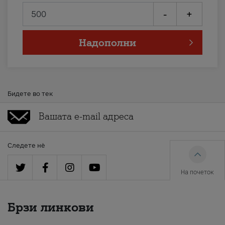
-
+
Надополни
Бидете во тек
Следете нè
На почеток
Брзи линкови