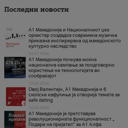
Последни новости
А1 Македонија и Националниот џез
оркестар создадоа современа музичка
приказна инспирирана од македонското
културно наследство
03.07.2026
A1 Македонија почнува моќна
национална кампања за поодговорно
користење на технологијата во
сообраќајот
18.05.2026
Овој Валентајн, A1 Македонија и 6
скопски кафулиња ја отворија темата за
safe dating
16.02.2026
А1 Македонија ја претставува
револуционерната функционалност „
Подари на пријател“ за А1 Алфа