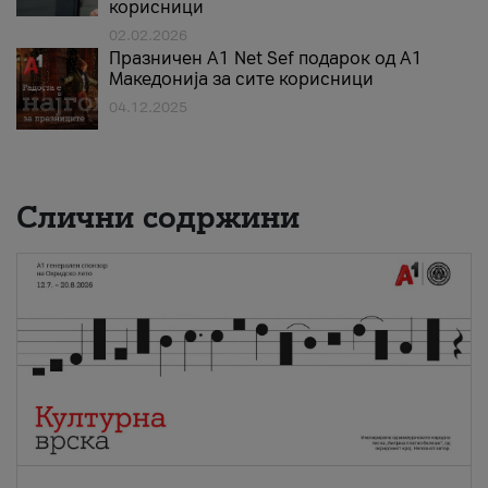
корисници
02.02.2026
Празничен A1 Net Sеf подарок од А1
Македонија за сите корисници
04.12.2025
Слични содржини