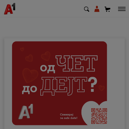
МК
EN
SQ
Приватни
Деловни
Поддршка
Надополни кредит
Плати сметка