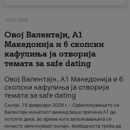
За нас
16.02.2026
#ПодобарОнлајн
Овој Валентајн, A1
Македонија и 6 скопски
кафулиња ја отворија
темата за safe dating
Овој Валентајн, A1 Македонија и 6
скопски кафулиња ја отворија
темата за safe dating
Скопје, 16 февруари 2026 г. – Одбележувањето на
Валентајн минатиот викенд беше причина А1 да
потсети дека, во време кога запознавањата се
почесто започнуваат онлајн, безбедноста треба да