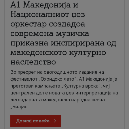
А1 Македонија и
Националниот џез
оркестар создадоа
современа музичка
приказна инспирирана од
македонското културно
наследство
Во пресрет на овогодишното издание на
фестивалот „Охридско лето“, А1 Македонија ја
претстави кампањата „Културна врска“, чиј
централен дел е новата џез-интерпретација на
легендарната македонска народна песна
„Билјан
Дознај повеќе