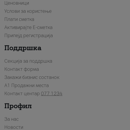
Ценовници
Услови за користење
Плати сметка
Активирајте Е-сметка
Припејд регистрација
Поддршка
Секција за поддршка
Контакт форма
Закажи бизнис состанок
A1 Продажни места
Контакт центар
077 1234
Профил
За нас
Новости