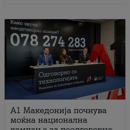
A1 Македонија почнува
моќна национална
кампања за поодговорно