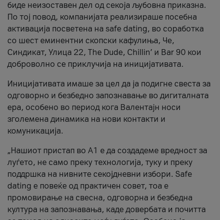
биде неизоставен дел од секоја љубовна приказна.
По тој повод, компанијата реализираше посебна
активација посветена на safe dating, во соработка
со шест еминентни скопски кафулиња, Че,
Синдикат, Улица 22, The Dude, Chillin’ и Bar 90 кои
доброволно се приклучија на иницијативата.
Иницијативата имаше за цел да ја подигне свеста за
одговорно и безбедно запознавање во дигиталната
ера, особено во период кога Валентајн носи
зголемена динамика на нови контакти и
комуникација.
„Нашиот пристап во А1 е да создадеме вредност за
луѓето, не само преку технологија, туку и преку
поддршка на нивните секојдневни избори. Safe
dating е повеќе од практичен совет, тоа е
промовирање на свесна, одговорна и безбедна
култура на запознавања, каде довербата и почитта