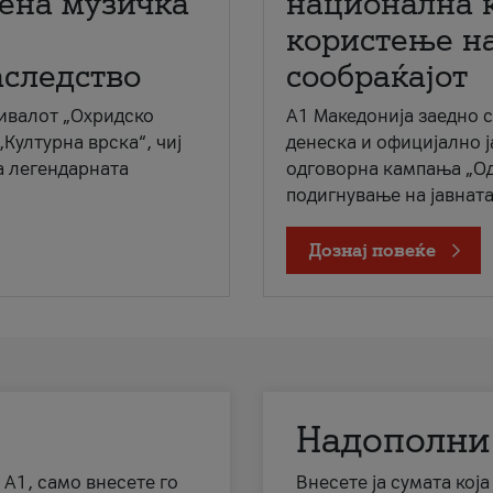
мена музичка
национална 
користење на
аследство
сообраќајот
ивалот „Охридско
A1 Македонија заедно 
„Културна врска“, чиј
денеска и официјално 
а легендарната
одговорна кампања „Од
подигнување на јавната 
Дознај повеќе
Надополни
 А1, само внесете го
Внесете ја сумата кој