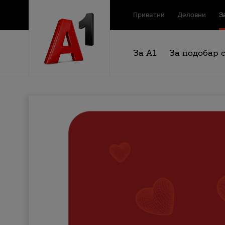
Приватни
Деловни
З
За А1
За подобар 