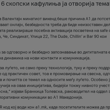
 6 скопски кафулиња ја отворија тема
а Валентајн минатиот викенд беше причина А1 да потсет
ваат онлајн, безбедноста треба да биде неизоставен дел
ата реализираше посебна активација посветена на safe d
е, Синдикат, Улица 22, The Dude, Chillin’ и Bar 90 кои
а за одговорно и безбедно запознавање во дигиталната 
на динамика на нови контакти и комуникација.
а луѓето, не само преку технологија, туку и преку подд
ќе од практичен совет, тоа е промовирање на свесна, од
а и почитта се темел на односите меѓу луѓето. Особено 
чија на оваа иницијатива, бидејќи токму нивното учест
сна,“ изјави Бранкица Толевска, раководител на оддел 
поративни комуникации во А1 Македонија.
R код кој води кон a1.mk, каде посетителите можеа да п