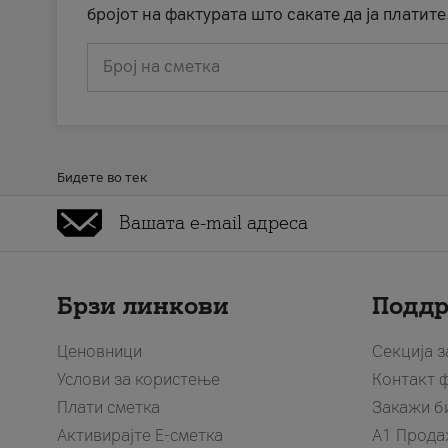
бројот на фактурата што сакате да ја платите
Број на сметка
Бидете во тек
Брзи линкови
Подд
Ценовници
Секција 
Услови за користење
Контакт 
Плати сметка
Закажи б
Активирајте Е-сметка
A1 Прода