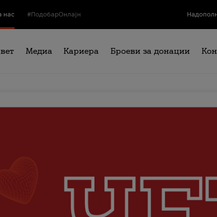
а нас
#ПодобарОнлајн
Надополн
свет
Медиа
Кариера
Броеви за донации
Кон