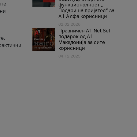
ите
функционалност „
Подари на пријател“ за
вни
А1 Алфа корисници
02.02.2026
Празничен A1 Net Sеf
подарок од А1
е.
Македонија за сите
практични
корисници
04.12.2025