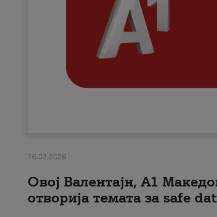
16.02.2026
Овој Валентајн, A1 Македо
отворија темата за safe dat