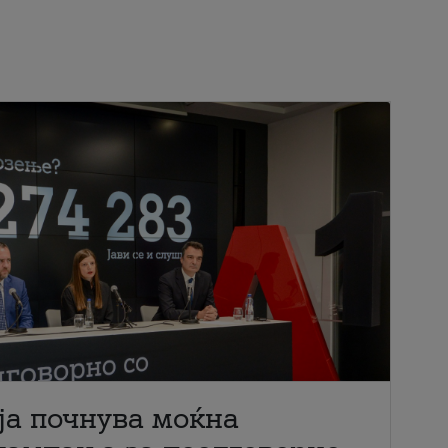
ја почнува моќна