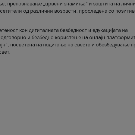
ње, препознавање „црвени знамиња“ и заштита на личн
осетители од различни возрасти, проследена со позити
ветеност кон дигиталната безбедност и едукацијата на
 одговорно и безбедно користење на онлајн платформит
јн“, посветена на подигање на свеста и обезбедување 
свет.