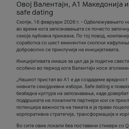
Овој Валентајн, A1 Македонија и
safe dating
Скопје, 16 февруари 2026 г. – Одбележувањето н
во време кога запознавањата се почесто започну
секоја љубовна приказна. По тој повод, компаниј
соработка со шест еминентни скопски кафулиња, Ч
доброволно се приклучија на иницијативата.
Иницијативата имаше за цел да ја подигне свест
особено во период кога Валентајн носи зголеме
„Нашиот пристап во А1 е да создадеме вредност з
нивните секојдневни избори. Safe dating е пове
безбедна култура на запознавања, каде довербат
поддршката на локалните партнери кои се приклу
потенцира важноста на темата и ја прави поцело
корпоративна стратегија, трансформација и кор
Во сите овие локали беа поставени стикери со Q