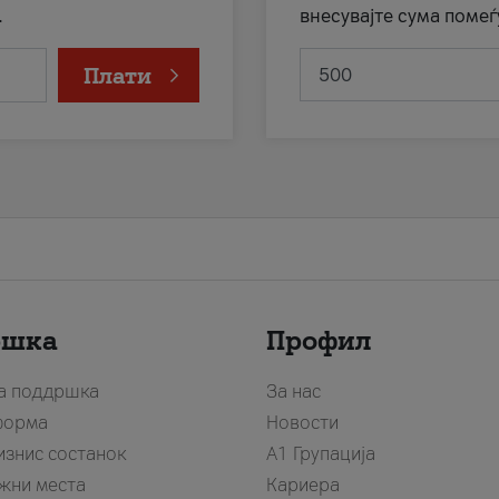
.
внесувајте сума помеѓ
Плати
ршка
Профил
за поддршка
За нас
форма
Новости
изнис состанок
А1 Групација
жни места
Кариера