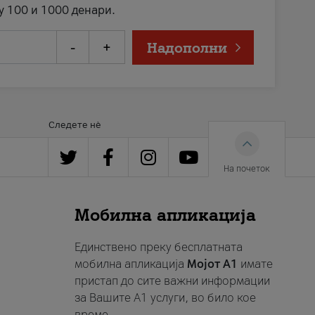
у 100 и 1000 денари.
-
+
Надополни
Следете нè
На почеток
Мобилна апликација
Единствено преку бесплатната
мобилна апликација
Мојот A1
имате
пристап до сите важни информации
за Вашите A1 услуги, во било кое
време.