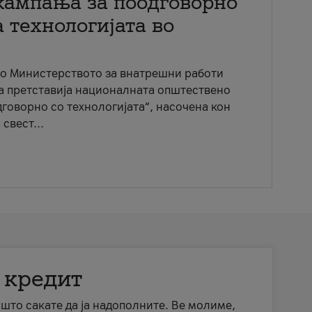
кампања за поодговорно
 технологијата во
со Министерството за внатрешни работи
ја претставија националната општествено
говорно со технологијата“, насочена кон
свест...
 кредит
а што сакате да ја надополните. Ве молиме,