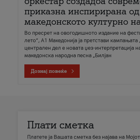
оркестар создадоа совре
приказна инспирирана од
македонското културно н
Во пресрет на овогодишното издание на фест
лето“, А1 Македонија ја претстави кампањата 
централен дел е новата џез-интерпретација н
македонска народна песна „Билјан
Дознај повеќе
Плати сметка
Платете ја Вашата сметка без најава на Мојот