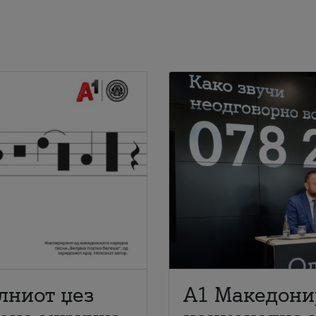
лниот џез
A1 Македони