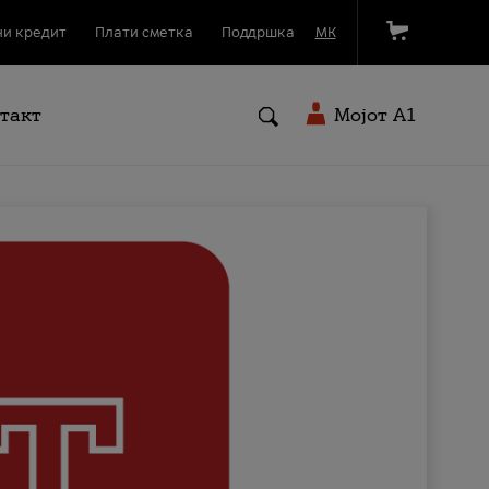
и кредит
Плати сметка
Поддршка
МК
такт
Мојот A1