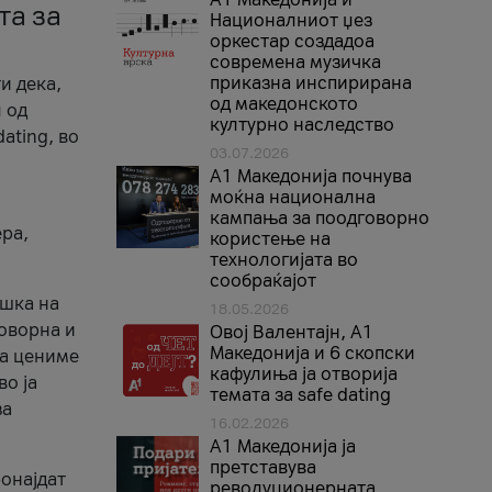
та за
Националниот џез
оркестар создадоа
современа музичка
приказна инспирирана
и дека,
од македонското
 од
културно наследство
ating, во
03.07.2026
A1 Македонија почнува
моќна национална
кампања за поодговорно
ера,
користење на
технологијата во
сообраќајот
ршка на
18.05.2026
говорна и
Овој Валентајн, A1
Македонија и 6 скопски
ја цениме
кафулиња ја отворија
во ја
темата за safe dating
за
16.02.2026
А1 Македонија ја
претставува
ронајдат
револуционерната