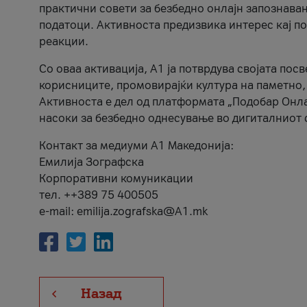
практични совети за безбедно онлајн запознава
податоци. Активноста предизвика интерес кај п
реакции.
Со оваа активација, А1 ја потврдува својата пос
корисниците, промовирајќи култура на паметно,
Активноста е дел од платформата „Подобар Онла
насоки за безбедно однесување во дигиталниот 
Контакт за медиуми А1 Македонија:
Емилија Зографска
Корпоративни комуникации
тел. ++389 75 400505
e-mail: emilija.zografska@A1.mk
Назад