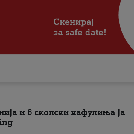
нија и 6 скопски кафулиња ја
ing