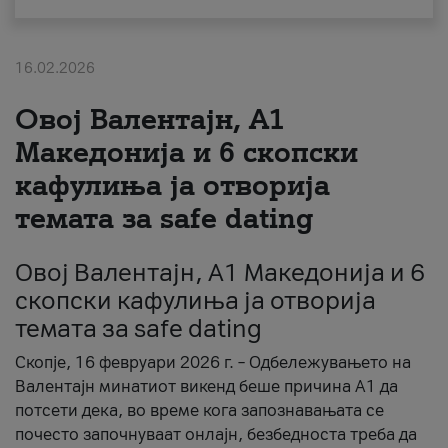
За нас
16.02.2026
#ПодобарОнлајн
Овој Валентајн, A1
Македонија и 6 скопски
кафулиња ја отворија
темата за safe dating
Овој Валентајн, A1 Македонија и 6
скопски кафулиња ја отворија
темата за safe dating
Скопје, 16 февруари 2026 г. – Одбележувањето на
Валентајн минатиот викенд беше причина А1 да
потсети дека, во време кога запознавањата се
почесто започнуваат онлајн, безбедноста треба да