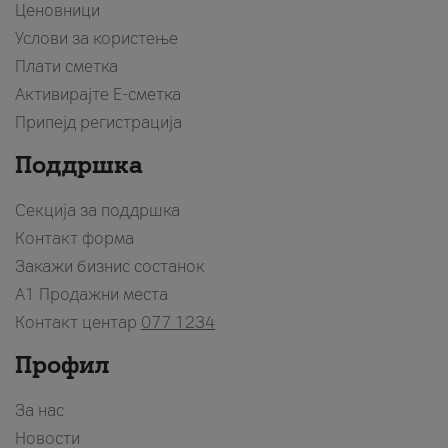
Ценовници
Услови за користење
Плати сметка
Активирајте Е-сметка
Припејд регистрација
Поддршка
Секција за поддршка
Контакт форма
Закажи бизнис состанок
A1 Продажни места
Контакт центар
077 1234
Профил
За нас
Новости