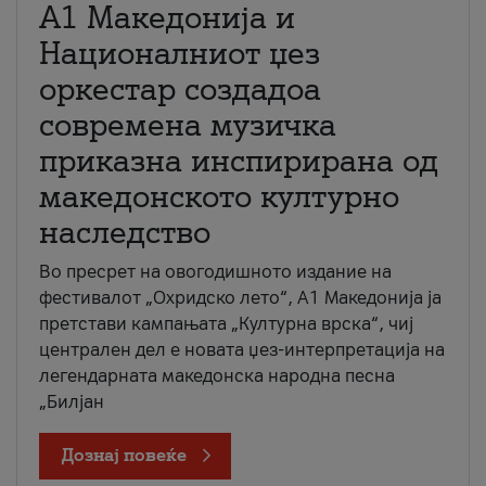
А1 Македонија и
Националниот џез
оркестар создадоа
современа музичка
приказна инспирирана од
македонското културно
наследство
Во пресрет на овогодишното издание на
фестивалот „Охридско лето“, А1 Македонија ја
претстави кампањата „Културна врска“, чиј
централен дел е новата џез-интерпретација на
легендарната македонска народна песна
„Билјан
Дознај повеќе