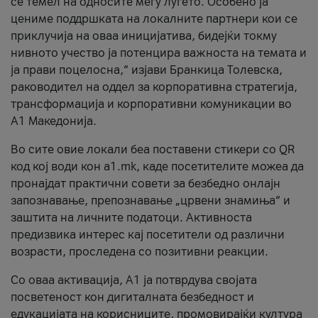
се темел на односите меѓу луѓето. Особено ја
цениме поддршката на локалните партнери кои се
приклучија на оваа иницијатива, бидејќи токму
нивното учество ја потенцира важноста на темата и
ја прави поцелосна,“ изјави Бранкица Толевска,
раководител на оддел за корпоративна стратегија,
трансформација и корпоративни комуникации во
А1 Македонија.
Во сите овие локали беа поставени стикери со QR
код кој води кон a1.mk, каде посетителите можеа да
пронајдат практични совети за безбедно онлајн
запознавање, препознавање „црвени знамиња“ и
заштита на личните податоци. Активноста
предизвика интерес кај посетители од различни
возрасти, проследена со позитивни реакции.
Со оваа активација, А1 ја потврдува својата
посветеност кон дигиталната безбедност и
едукацијата на корисниците, промовирајќи култура