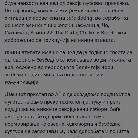
биде неизоставен дел од секоја љубовна приказна.
По тој повод, компанијата реализираше посебна
активација посветена на safe dating, во соработка
со шест еминентни скопски кафулиња, Че,
Синдикат, Улица 22, The Dude, Chillin’ и Bar 90 кои
доброволно се приклучија на иницијативата.
Иницијативата имаше за цел да ја подигне свеста за
одговорно и безбедно запознавање во дигиталната
ера, особено во период кога Валентајн носи
зголемена динамика на нови контакти и
комуникација.
„Нашиот пристап во А1 е да создадеме вредност за
луѓето, не само преку технологија, туку и преку
поддршка на нивните секојдневни избори. Safe
dating е повеќе од практичен совет, тоа е
промовирање на свесна, одговорна и безбедна
култура на запознавања, каде довербата и почитта