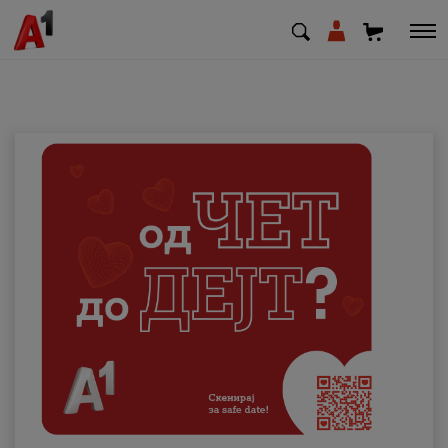
МК
EN
SQ
Приватни
Деловни
Поддршка
Надополни кредит
Плати сметка