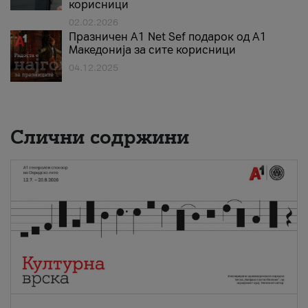
корисници
02.02.2026
Празничен A1 Net Sеf подарок од А1
Македонија за сите корисници
04.12.2025
Слични содржини