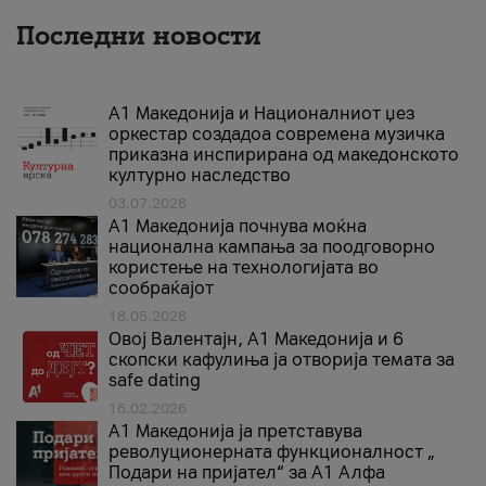
Последни новости
А1 Македонија и Националниот џез
оркестар создадоа современа музичка
приказна инспирирана од македонското
културно наследство
03.07.2026
A1 Македонија почнува моќна
национална кампања за поодговорно
користење на технологијата во
сообраќајот
18.05.2026
Овој Валентајн, A1 Македонија и 6
скопски кафулиња ја отворија темата за
safe dating
16.02.2026
А1 Македонија ја претставува
револуционерната функционалност „
Подари на пријател“ за А1 Алфа