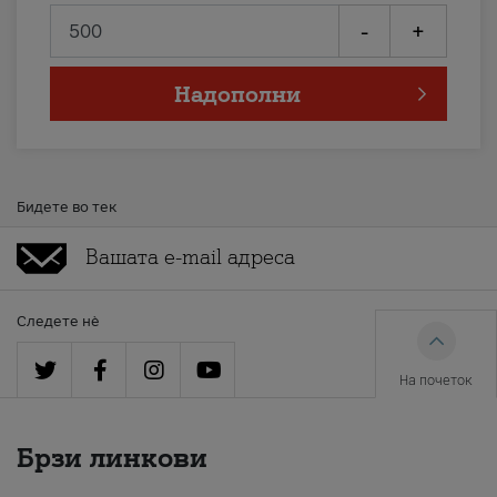
-
+
Надополни
Бидете во тек
Следете нè
На почеток
Брзи линкови