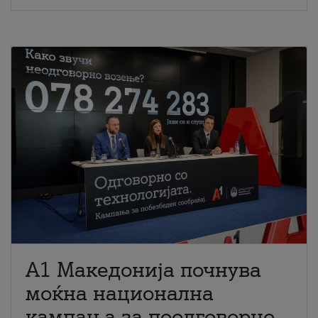
A1 Македонија почнува
моќна национална
кампања за поодговорно