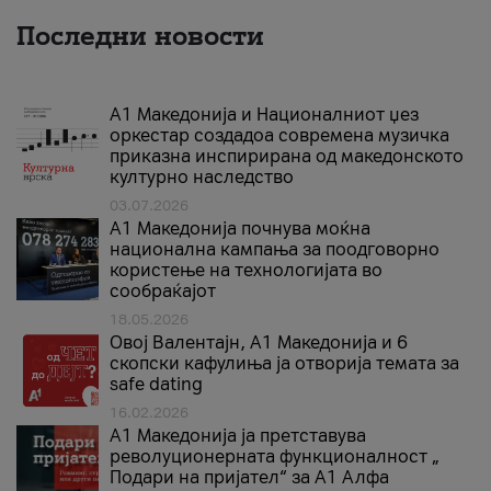
Последни новости
А1 Македонија и Националниот џез
оркестар создадоа современа музичка
приказна инспирирана од македонското
културно наследство
03.07.2026
A1 Македонија почнува моќна
национална кампања за поодговорно
користење на технологијата во
сообраќајот
18.05.2026
Овој Валентајн, A1 Македонија и 6
скопски кафулиња ја отворија темата за
safe dating
16.02.2026
А1 Македонија ја претставува
револуционерната функционалност „
Подари на пријател“ за А1 Алфа