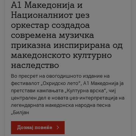
А1 Македонија и
Националниот џез
оркестар создадоа
современа музичка
приказна инспирирана од
македонското културно
наследство
Во пресрет на овогодишното издание на
фестивалот „Охридско лето“, А1 Македонија ја
претстави кампањата „Културна врска“, чиј
централен дел е новата џез-интерпретација на
легендарната македонска народна песна
„Билјан
Дознај повеќе