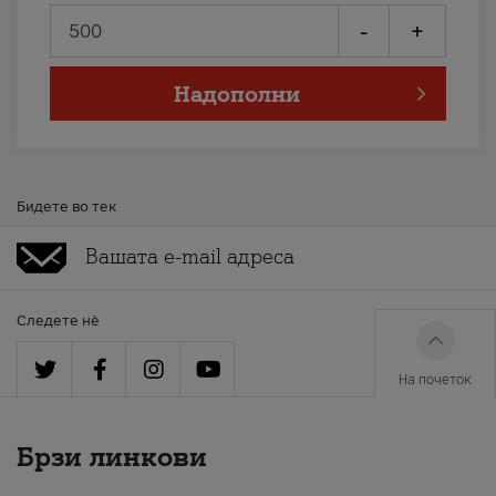
-
+
Надополни
Бидете во тек
Следете нè
На почеток
Брзи линкови