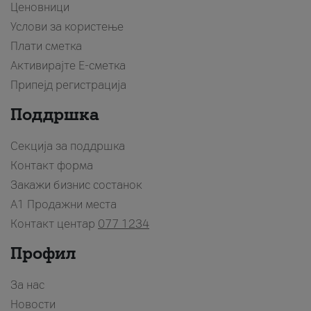
Ценовници
Услови за користење
Плати сметка
Активирајте Е-сметка
Припејд регистрација
Поддршка
Секција за поддршка
Контакт форма
Закажи бизнис состанок
A1 Продажни места
Контакт центар
077 1234
Профил
За нас
Новости