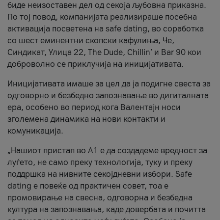
биде неизоставен дел од секоја љубовна приказна.
По тој повод, компанијата реализираше посебна
активација посветена на safe dating, во соработка
со шест еминентни скопски кафулиња, Че,
Синдикат, Улица 22, The Dude, Chillin’ и Bar 90 кои
доброволно се приклучија на иницијативата.
Иницијативата имаше за цел да ја подигне свеста за
одговорно и безбедно запознавање во дигиталната
ера, особено во период кога Валентајн носи
зголемена динамика на нови контакти и
комуникација.
„Нашиот пристап во А1 е да создадеме вредност за
луѓето, не само преку технологија, туку и преку
поддршка на нивните секојдневни избори. Safe
dating е повеќе од практичен совет, тоа е
промовирање на свесна, одговорна и безбедна
култура на запознавања, каде довербата и почитта