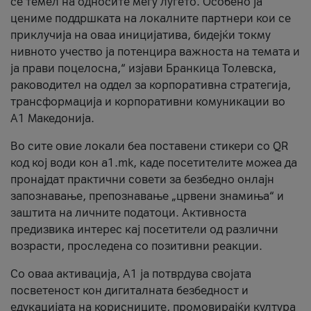
се темел на односите меѓу луѓето. Особено ја
цениме поддршката на локалните партнери кои се
приклучија на оваа иницијатива, бидејќи токму
нивното учество ја потенцира важноста на темата и
ја прави поцелосна,“ изјави Бранкица Толевска,
раководител на оддел за корпоративна стратегија,
трансформација и корпоративни комуникации во
А1 Македонија.
Во сите овие локали беа поставени стикери со QR
код кој води кон a1.mk, каде посетителите можеа да
пронајдат практични совети за безбедно онлајн
запознавање, препознавање „црвени знамиња“ и
заштита на личните податоци. Активноста
предизвика интерес кај посетители од различни
возрасти, проследена со позитивни реакции.
Со оваа активација, А1 ја потврдува својата
посветеност кон дигиталната безбедност и
едукацијата на корисниците, промовирајќи култура