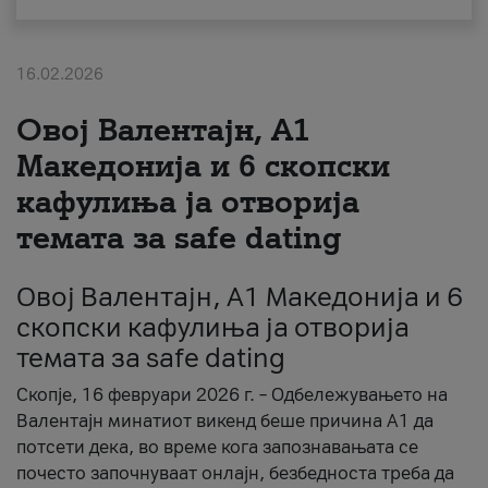
За нас
16.02.2026
#ПодобарОнлајн
Овој Валентајн, A1
Македонија и 6 скопски
кафулиња ја отворија
темата за safe dating
Овој Валентајн, A1 Македонија и 6
скопски кафулиња ја отворија
темата за safe dating
Скопје, 16 февруари 2026 г. – Одбележувањето на
Валентајн минатиот викенд беше причина А1 да
потсети дека, во време кога запознавањата се
почесто започнуваат онлајн, безбедноста треба да