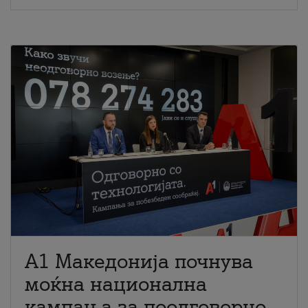
A1 Македонија почнува
моќна национална
кампања за поодговорно