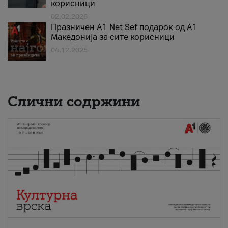
корисници
02.02.2026
Празничен A1 Net Sеf подарок од А1
Македонија за сите корисници
04.12.2025
Слични содржини