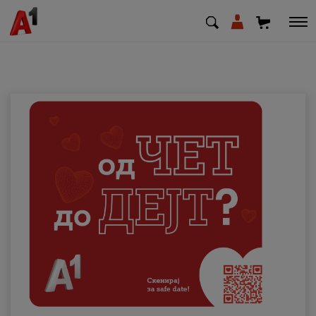
МК
EN
SQ
Приватни
Деловни
Поддршка
Надополни кредит
Плати сметка