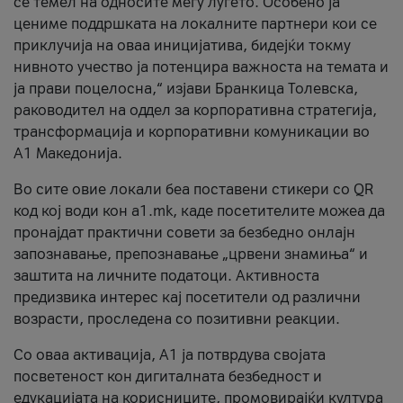
се темел на односите меѓу луѓето. Особено ја
цениме поддршката на локалните партнери кои се
приклучија на оваа иницијатива, бидејќи токму
нивното учество ја потенцира важноста на темата и
ја прави поцелосна,“ изјави Бранкица Толевска,
раководител на оддел за корпоративна стратегија,
трансформација и корпоративни комуникации во
А1 Македонија.
Во сите овие локали беа поставени стикери со QR
код кој води кон a1.mk, каде посетителите можеа да
пронајдат практични совети за безбедно онлајн
запознавање, препознавање „црвени знамиња“ и
заштита на личните податоци. Активноста
предизвика интерес кај посетители од различни
возрасти, проследена со позитивни реакции.
Со оваа активација, А1 ја потврдува својата
посветеност кон дигиталната безбедност и
едукацијата на корисниците, промовирајќи култура