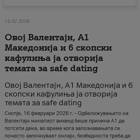
За нас
16.02.2026
#ПодобарОнлајн
Овој Валентајн, A1
Македонија и 6 скопски
кафулиња ја отворија
темата за safe dating
Овој Валентајн, A1 Македонија и 6
скопски кафулиња ја отворија
темата за safe dating
Скопје, 16 февруари 2026 г. – Одбележувањето на
Валентајн минатиот викенд беше причина А1 да
потсети дека, во време кога запознавањата се
почесто започнуваат онлајн, безбедноста треба да