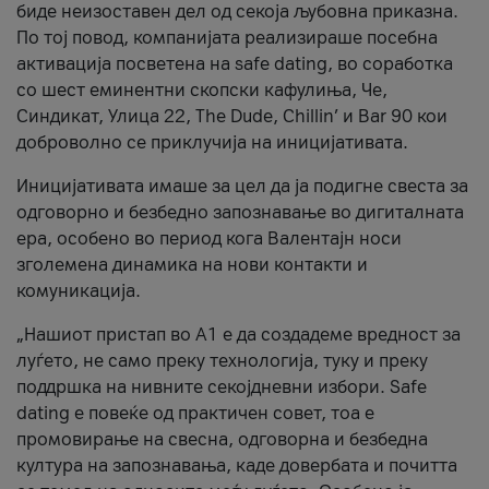
биде неизоставен дел од секоја љубовна приказна.
По тој повод, компанијата реализираше посебна
активација посветена на safe dating, во соработка
со шест еминентни скопски кафулиња, Че,
Синдикат, Улица 22, The Dude, Chillin’ и Bar 90 кои
доброволно се приклучија на иницијативата.
Иницијативата имаше за цел да ја подигне свеста за
одговорно и безбедно запознавање во дигиталната
ера, особено во период кога Валентајн носи
зголемена динамика на нови контакти и
комуникација.
„Нашиот пристап во А1 е да создадеме вредност за
луѓето, не само преку технологија, туку и преку
поддршка на нивните секојдневни избори. Safe
dating е повеќе од практичен совет, тоа е
промовирање на свесна, одговорна и безбедна
култура на запознавања, каде довербата и почитта