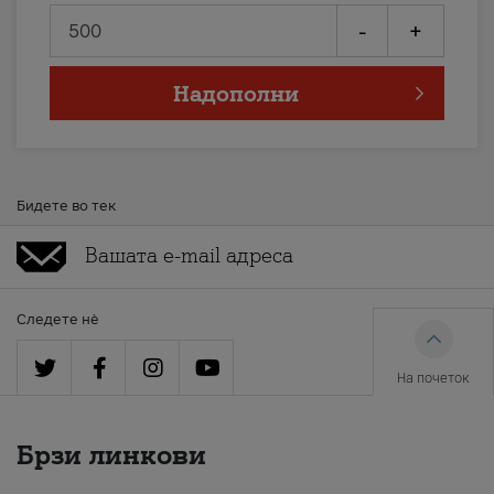
-
+
Надополни
Бидете во тек
Следете нè
На почеток
Брзи линкови