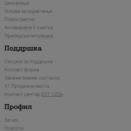
Ценовници
Услови за користење
Плати сметка
Активирајте Е-сметка
Припејд регистрација
Поддршка
Секција за поддршка
Контакт форма
Закажи бизнис состанок
A1 Продажни места
Контакт центар
077 1234
Профил
За нас
Новости