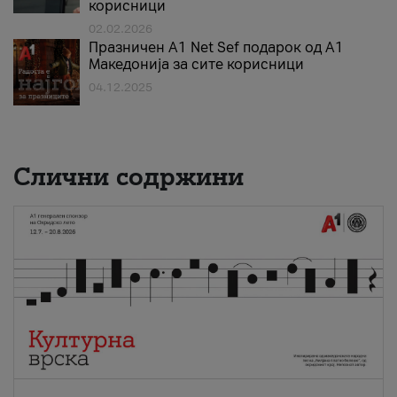
корисници
02.02.2026
Празничен A1 Net Sеf подарок од А1
Македонија за сите корисници
04.12.2025
Слични содржини