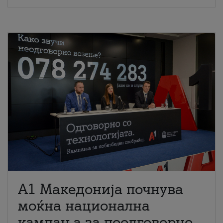
A1 Македонија почнува
моќна национална
кампања за поодговорно