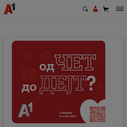
МК
EN
SQ
Приватни
Деловни
Поддршка
Надополни кредит
Плати сметка