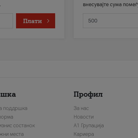
.
внесувајте сума помеѓ
Плати
ршка
Профил
за поддршка
За нас
форма
Новости
изнис состанок
А1 Групација
жни места
Кариера