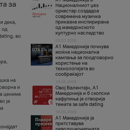
та за
Националниот џез
оркестар создадоа
современа музичка
приказна инспирирана
и дека,
од македонското
 од
културно наследство
ating, во
03.07.2026
A1 Македонија почнува
моќна национална
кампања за поодговорно
ера,
користење на
технологијата во
сообраќајот
ршка на
18.05.2026
говорна и
Овој Валентајн, A1
Македонија и 6 скопски
ја цениме
кафулиња ја отворија
во ја
темата за safe dating
за
16.02.2026
А1 Македонија ја
претставува
ронајдат
револуционерната