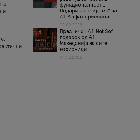
ите
функционалност „
Подари на пријател“ за
вни
А1 Алфа корисници
02.02.2026
Празничен A1 Net Sеf
подарок од А1
е.
Македонија за сите
практични
корисници
04.12.2025