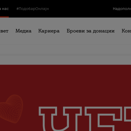
а нас
#ПодобарОнлајн
Надополн
свет
Медиа
Кариера
Броеви за донации
Кон