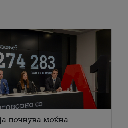
ја почнува моќна