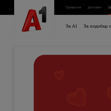
Приватни
Деловни
З
За А1
За подобар 