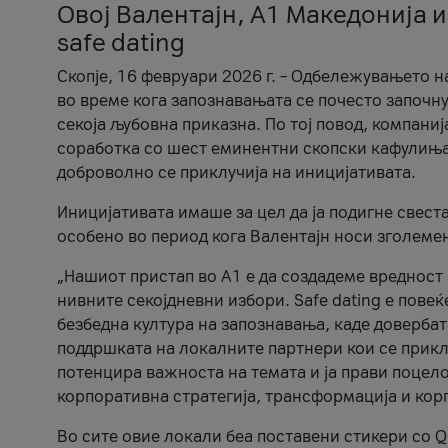
Овој Валентајн, A1 Македонија и
safe dating
Скопје, 16 февруари 2026 г. – Одбележувањето н
во време кога запознавањата се почесто започну
секоја љубовна приказна. По тој повод, компаниј
соработка со шест еминентни скопски кафулиња, Ч
доброволно се приклучија на иницијативата.
Иницијативата имаше за цел да ја подигне свест
особено во период кога Валентајн носи зголеме
„Нашиот пристап во А1 е да создадеме вредност з
нивните секојдневни избори. Safe dating е пове
безбедна култура на запознавања, каде довербат
поддршката на локалните партнери кои се приклу
потенцира важноста на темата и ја прави поцело
корпоративна стратегија, трансформација и кор
Во сите овие локали беа поставени стикери со Q