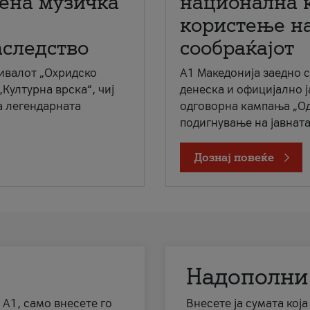
мена музичка
национална 
користење на
аследство
сообраќајот
ивалот „Охридско
A1 Македонија заедно 
„Културна врска“, чиј
денеска и официјално 
а легендарната
одговорна кампања „Од
подигнување на јавната 
Дознај повеќе
Надополни
 А1, само внесете го
Внесете ја сумата кој