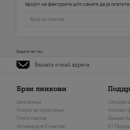
бројот на фактурата што сакате да ја платите
Број на сметка
Бидете во тек
Брзи линкови
Подд
Ценовници
Секција 
Услови за користење
Контакт 
Плати сметка
Закажи б
Активирајте Е-сметка
A1 Прода