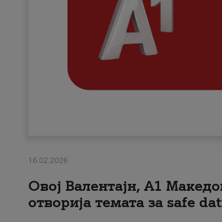
16.02.2026
Овој Валентајн, A1 Македо
отворија темата за safe dat