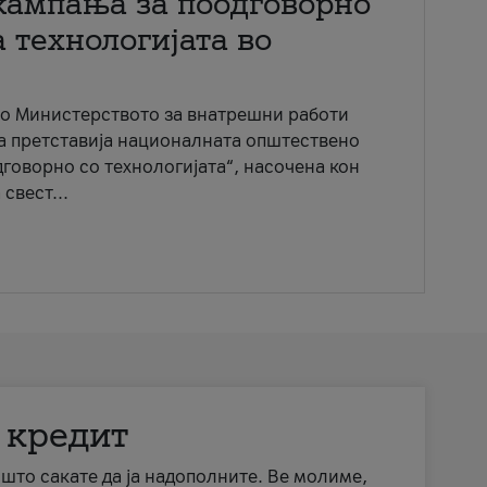
кампања за поодговорно
 технологијата во
со Министерството за внатрешни работи
ја претставија националната општествено
говорно со технологијата“, насочена кон
свест...
 кредит
а што сакате да ја надополните. Ве молиме,