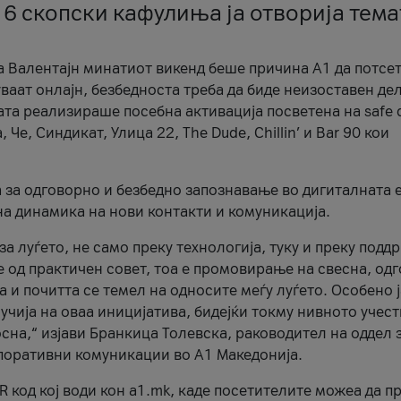
 6 скопски кафулиња ја отворија тема
а Валентајн минатиот викенд беше причина А1 да потсет
ваат онлајн, безбедноста треба да биде неизоставен дел
ата реализираше посебна активација посветена на safe d
е, Синдикат, Улица 22, The Dude, Chillin’ и Bar 90 кои
а за одговорно и безбедно запознавање во дигиталната 
на динамика на нови контакти и комуникација.
а луѓето, не само преку технологија, туку и преку подд
ќе од практичен совет, тоа е промовирање на свесна, од
а и почитта се темел на односите меѓу луѓето. Особено 
чија на оваа иницијатива, бидејќи токму нивното учест
сна,“ изјави Бранкица Толевска, раководител на оддел 
поративни комуникации во А1 Македонија.
R код кој води кон a1.mk, каде посетителите можеа да п