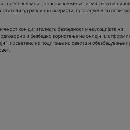
ње, препознавање „црвени знамиња“ и заштита на личн
осетители од различни возрасти, проследена со позити
ветеност кон дигиталната безбедност и едукацијата на
 одговорно и безбедно користење на онлајн платформит
јн“, посветена на подигање на свеста и обезбедување 
свет.