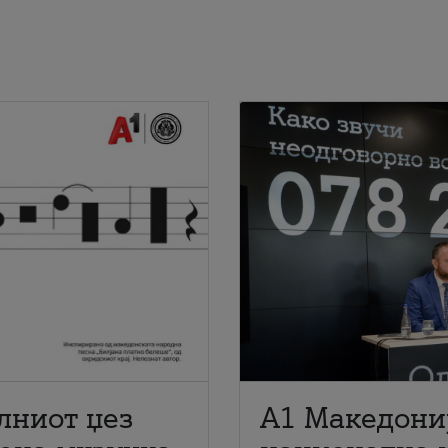
лниот џез
A1 Македони