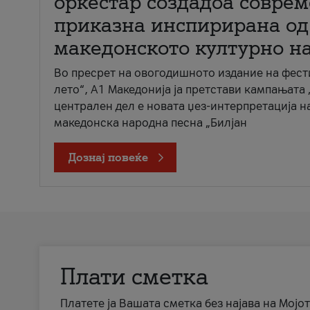
оркестар создадоа совре
приказна инспирирана од
македонското културно н
Во пресрет на овогодишното издание на фест
лето“, А1 Македонија ја претстави кампањата 
централен дел е новата џез-интерпретација н
македонска народна песна „Билјан
Дознај повеќе
Плати сметка
Платете ја Вашата сметка без најава на Мојот