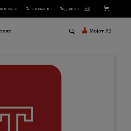
и кредит
Плати сметка
Поддршка
МК
такт
Мојот A1