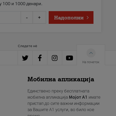
у 100 и 1000 денари.
-
+
Надополни
Следете нè
На почеток
Мобилна апликација
Единствено преку бесплатната
мобилна апликација
Мојот A1
имате
пристап до сите важни информации
за Вашите A1 услуги, во било кое
време.