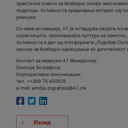
практични совети за безбедно онлајн запознава
податоци. Активноста предизвика интерес кај п
реакции.
Со оваа активација, А1 ја потврдува својата пос
корисниците, промовирајќи култура на паметно,
Активноста е дел од платформата „Подобар Онла
насоки за безбедно однесување во дигиталниот 
Контакт за медиуми А1 Македонија:
Емилија Зографска
Корпоративни комуникации
тел. ++389 75 400505
e-mail: emilija.zografska@A1.mk
Назад