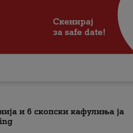
нија и 6 скопски кафулиња ја
ing