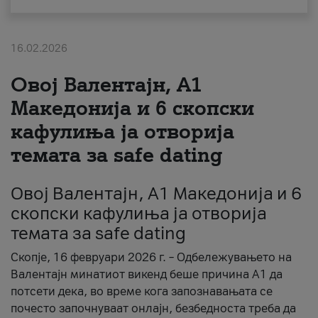
За нас
16.02.2026
#ПодобарОнлајн
Овој Валентајн, A1
Македонија и 6 скопски
кафулиња ја отворија
темата за safe dating
Овој Валентајн, A1 Македонија и 6
скопски кафулиња ја отворија
темата за safe dating
Скопје, 16 февруари 2026 г. – Одбележувањето на
Валентајн минатиот викенд беше причина А1 да
потсети дека, во време кога запознавањата се
почесто започнуваат онлајн, безбедноста треба да