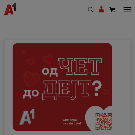
МК
EN
SQ
Приватни
Деловни
Поддршка
Надополни кредит
Плати сметка