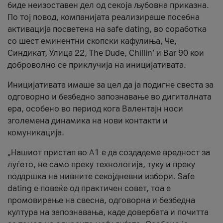
биде неизоставен дел од секоја љубовна приказна.
По тој повод, компанијата реализираше посебна
активација посветена на safe dating, во соработка
со шест еминентни скопски кафулиња, Че,
Синдикат, Улица 22, The Dude, Chillin’ и Bar 90 кои
доброволно се приклучија на иницијативата.
Иницијативата имаше за цел да ја подигне свеста за
одговорно и безбедно запознавање во дигиталната
ера, особено во период кога Валентајн носи
зголемена динамика на нови контакти и
комуникација.
„Нашиот пристап во А1 е да создадеме вредност за
луѓето, не само преку технологија, туку и преку
поддршка на нивните секојдневни избори. Safe
dating е повеќе од практичен совет, тоа е
промовирање на свесна, одговорна и безбедна
култура на запознавања, каде довербата и почитта