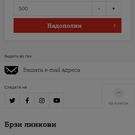
-
+
Надополни
Бидете во тек
Следете нè
На почеток
Брзи линкови