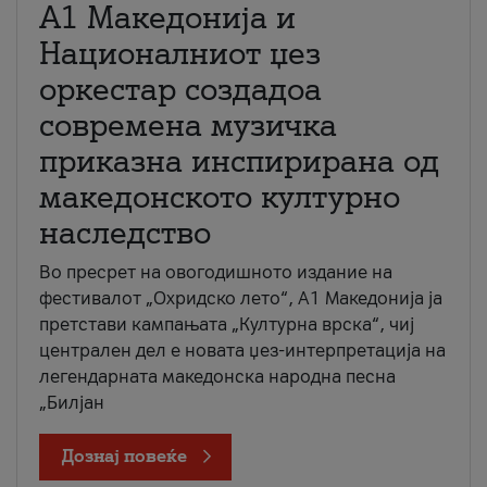
А1 Македонија и
Националниот џез
оркестар создадоа
современа музичка
приказна инспирирана од
македонското културно
наследство
Во пресрет на овогодишното издание на
фестивалот „Охридско лето“, А1 Македонија ја
претстави кампањата „Културна врска“, чиј
централен дел е новата џез-интерпретација на
легендарната македонска народна песна
„Билјан
Дознај повеќе