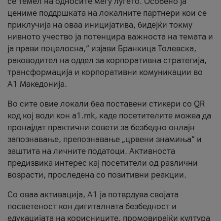
се темел на односите меѓу луѓето. Особено ја
цениме поддршката на локалните партнери кои се
приклучија на оваа иницијатива, бидејќи токму
нивното учество ја потенцира важноста на темата и
ја прави поцелосна,“ изјави Бранкица Толевска,
раководител на оддел за корпоративна стратегија,
трансформација и корпоративни комуникации во
А1 Македонија.
Во сите овие локали беа поставени стикери со QR
код кој води кон a1.mk, каде посетителите можеа да
пронајдат практични совети за безбедно онлајн
запознавање, препознавање „црвени знамиња“ и
заштита на личните податоци. Активноста
предизвика интерес кај посетители од различни
возрасти, проследена со позитивни реакции.
Со оваа активација, А1 ја потврдува својата
посветеност кон дигиталната безбедност и
едукацијата на корисниците, промовирајќи култура