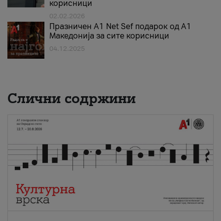
корисници
02.02.2026
Празничен A1 Net Sеf подарок од А1
Македонија за сите корисници
04.12.2025
Слични содржини