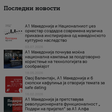
Последни новости
А1 Македонија и Националниот џез
оркестар создадоа современа музичка
приказна инспирирана од македонското
културно наследство
03.07.2026
A1 Македонија почнува моќна
национална кампања за поодговорно
користење на технологијата во
сообраќајот
18.05.2026
Овој Валентајн, A1 Македонија и 6
скопски кафулиња ја отворија темата за
safe dating
16.02.2026
А1 Македонија ја претставува
револуционерната функционалност „
Подари на пријател“ за А1 Алфа