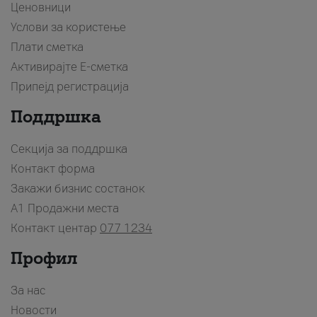
Ценовници
Услови за користење
Плати сметка
Активирајте Е-сметка
Припејд регистрација
Поддршка
Секција за поддршка
Контакт форма
Закажи бизнис состанок
A1 Продажни места
Контакт центар
077 1234
Профил
За нас
Новости