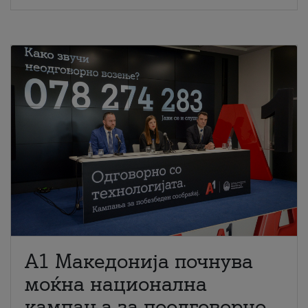
A1 Македонија почнува
моќна национална
кампања за поодговорно