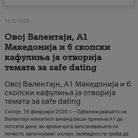
За нас
16.02.2026
#ПодобарОнлајн
Овој Валентајн, A1
Македонија и 6 скопски
кафулиња ја отворија
темата за safe dating
Овој Валентајн, A1 Македонија и 6
скопски кафулиња ја отворија
темата за safe dating
Скопје, 16 февруари 2026 г. – Одбележувањето на
Валентајн минатиот викенд беше причина А1 да
потсети дека, во време кога запознавањата се
почесто започнуваат онлајн, безбедноста треба да