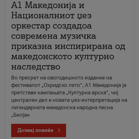
А1 Македонија и
Националниот џез
оркестар создадоа
современа музичка
приказна инспирирана од
македонското културно
наследство
Во пресрет на овогодишното издание на
фестивалот „Охридско лето“, А1 Македонија ја
претстави кампањата „Културна врска“, чиј
централен дел е новата џез-интерпретација на
легендарната македонска народна песна
„Билјан
Дознај повеќе