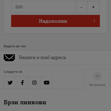
-
+
Надополни
Бидете во тек
Следете нè
На почеток
Брзи линкови