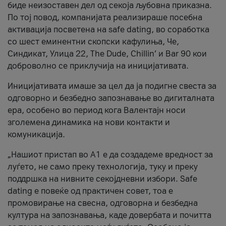
биде неизоставен дел од секоја љубовна приказна.
По тој повод, компанијата реализираше посебна
активација посветена на safe dating, во соработка
со шест еминентни скопски кафулиња, Че,
Синдикат, Улица 22, The Dude, Chillin’ и Bar 90 кои
доброволно се приклучија на иницијативата.
Иницијативата имаше за цел да ја подигне свеста за
одговорно и безбедно запознавање во дигиталната
ера, особено во период кога Валентајн носи
зголемена динамика на нови контакти и
комуникација.
„Нашиот пристап во А1 е да создадеме вредност за
луѓето, не само преку технологија, туку и преку
поддршка на нивните секојдневни избори. Safe
dating е повеќе од практичен совет, тоа е
промовирање на свесна, одговорна и безбедна
култура на запознавања, каде довербата и почитта