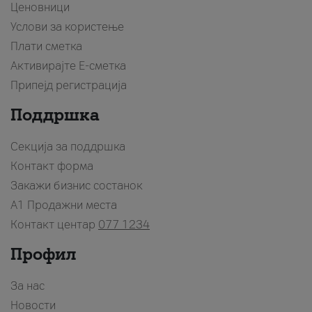
Ценовници
Услови за користење
Плати сметка
Активирајте Е-сметка
Припејд регистрација
Поддршка
Секција за поддршка
Контакт форма
Закажи бизнис состанок
A1 Продажни места
Контакт центар
077 1234
Профил
За нас
Новости