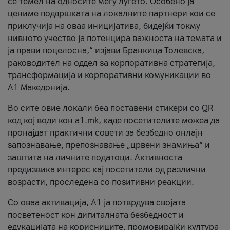
се темел на односите меѓу луѓето. Особено ја
цениме поддршката на локалните партнери кои се
приклучија на оваа иницијатива, бидејќи токму
нивното учество ја потенцира важноста на темата и
ја прави поцелосна,“ изјави Бранкица Толевска,
раководител на оддел за корпоративна стратегија,
трансформација и корпоративни комуникации во
А1 Македонија.
Во сите овие локали беа поставени стикери со QR
код кој води кон a1.mk, каде посетителите можеа да
пронајдат практични совети за безбедно онлајн
запознавање, препознавање „црвени знамиња“ и
заштита на личните податоци. Активноста
предизвика интерес кај посетители од различни
возрасти, проследена со позитивни реакции.
Со оваа активација, А1 ја потврдува својата
посветеност кон дигиталната безбедност и
едукацијата на корисниците, промовирајќи култура