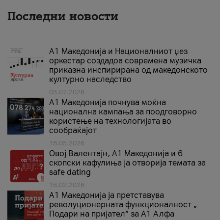
Последни новости
А1 Македонија и Националниот џез
оркестар создадоа современа музичка
приказна инспирирана од македонското
културно наследство
03.07.2026
A1 Македонија почнува моќна
национална кампања за поодговорно
користење на технологијата во
сообраќајот
18.05.2026
Овој Валентајн, A1 Македонија и 6
скопски кафулиња ја отворија темата за
safe dating
16.02.2026
А1 Македонија ја претставува
револуционерната функционалност „
Подари на пријател“ за А1 Алфа