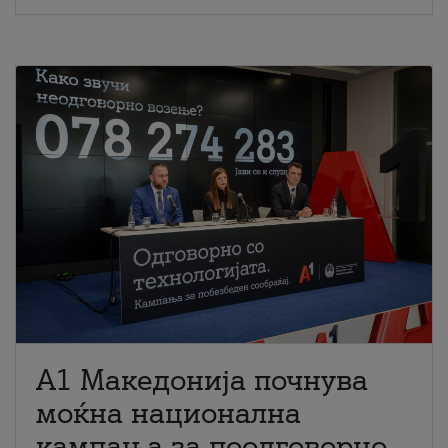
A1 Македонија почнува
моќна национална
кампања за поодговорно