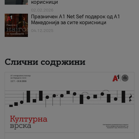
корисници
02.02.2026
Празничен A1 Net Sеf подарок од А1
Македонија за сите корисници
04.12.2025
Слични содржини