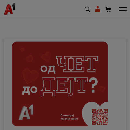
МК
EN
SQ
Приватни
Деловни
Поддршка
Надополни кредит
Плати сметка