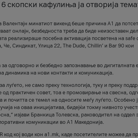
 6 скопски кафулиња ја отворија тема
а Валентајн минатиот викенд беше причина А1 да потсет
ваат онлајн, безбедноста треба да биде неизоставен дел
ата реализираше посебна активација посветена на safe d
е, Синдикат, Улица 22, The Dude, Chillin’ и Bar 90 кои
а за одговорно и безбедно запознавање во дигиталната 
на динамика на нови контакти и комуникација.
а луѓето, не само преку технологија, туку и преку подд
ќе од практичен совет, тоа е промовирање на свесна, од
а и почитта се темел на односите меѓу луѓето. Особено 
чија на оваа иницијатива, бидејќи токму нивното учест
сна,“ изјави Бранкица Толевска, раководител на оддел 
поративни комуникации во А1 Македонија.
R код кој води кон a1.mk, каде посетителите можеа да п