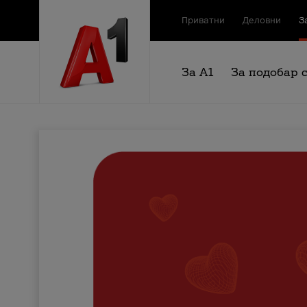
Приватни
Деловни
З
За А1
За подобар 