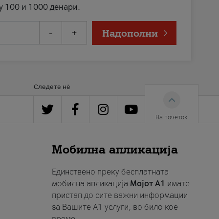
у 100 и 1000 денари.
-
+
Надополни
Следете нè
На почеток
Мобилна апликација
Единствено преку бесплатната
мобилна апликација
Мојот A1
имате
пристап до сите важни информации
за Вашите A1 услуги, во било кое
време.