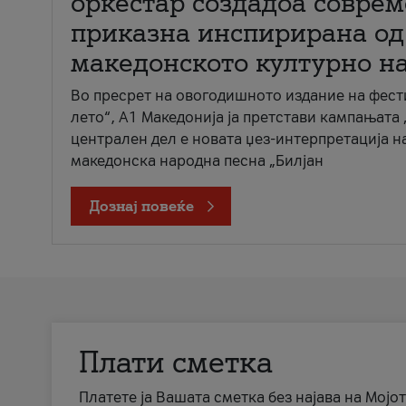
оркестар создадоа совре
приказна инспирирана од
македонското културно н
Во пресрет на овогодишното издание на фест
лето“, А1 Македонија ја претстави кампањата 
централен дел е новата џез-интерпретација н
македонска народна песна „Билјан
Дознај повеќе
Плати сметка
Платете ја Вашата сметка без најава на Мојот