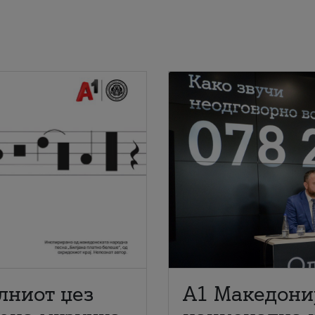
лниот џез
A1 Македони