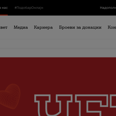
а нас
#ПодобарОнлајн
Надополн
свет
Медиа
Кариера
Броеви за донации
Кон