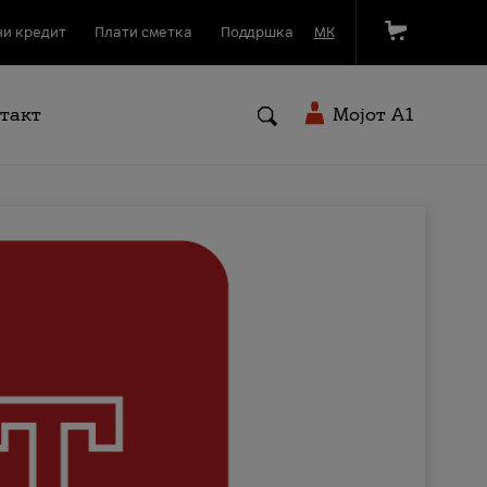
и кредит
Плати сметка
Поддршка
МК
такт
Мојот A1