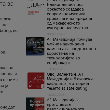
та за
Националниот џез
оркестар создадоа
современа музичка
приказна инспирирана
и дека,
од македонското
 од
културно наследство
ating, во
03.07.2026
A1 Македонија почнува
моќна национална
кампања за поодговорно
ера,
користење на
технологијата во
сообраќајот
ршка на
18.05.2026
говорна и
Овој Валентајн, A1
Македонија и 6 скопски
ја цениме
кафулиња ја отворија
во ја
темата за safe dating
за
16.02.2026
А1 Македонија ја
претставува
ронајдат
револуционерната