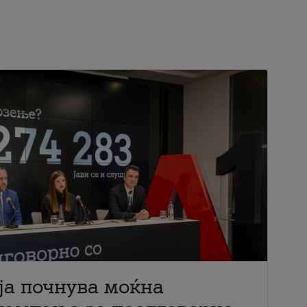
ја почнува моќна