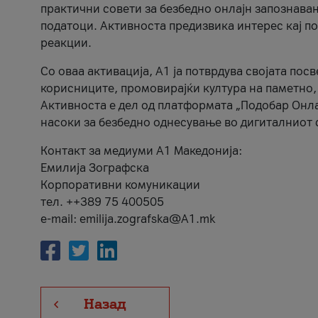
практични совети за безбедно онлајн запознава
податоци. Активноста предизвика интерес кај п
реакции.
Со оваа активација, А1 ја потврдува својата пос
корисниците, промовирајќи култура на паметно,
Активноста е дел од платформата „Подобар Онла
насоки за безбедно однесување во дигиталниот 
Контакт за медиуми А1 Македонија:
Емилија Зографска
Корпоративни комуникации
тел. ++389 75 400505
e-mail: emilija.zografska@A1.mk
Назад