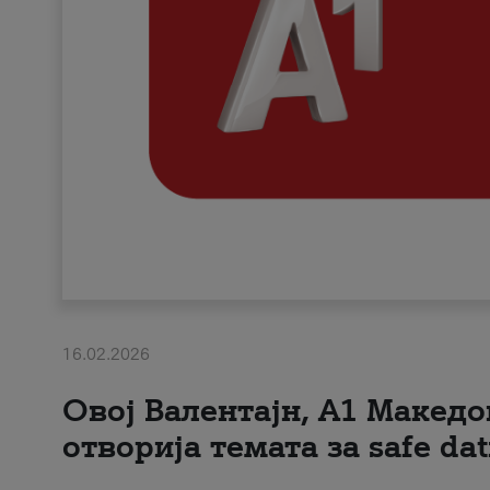
16.02.2026
Овој Валентајн, A1 Македо
отворија темата за safe dat