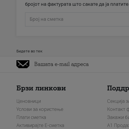
бројот на фактурата што сакате да ја платите
Број на сметка
Бидете во тек
Брзи линкови
Подд
Ценовници
Секција 
Услови за користење
Контакт 
Плати сметка
Закажи б
Активирајте Е-сметка
A1 Прода