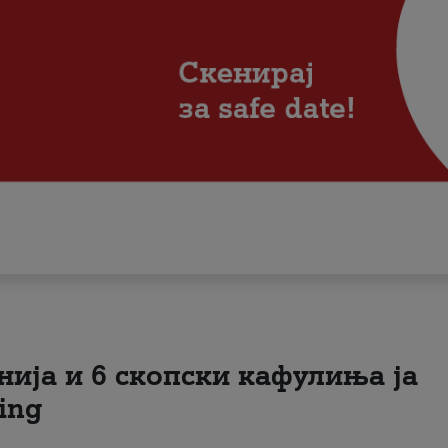
нија и 6 скопски кафулиња ја
ing