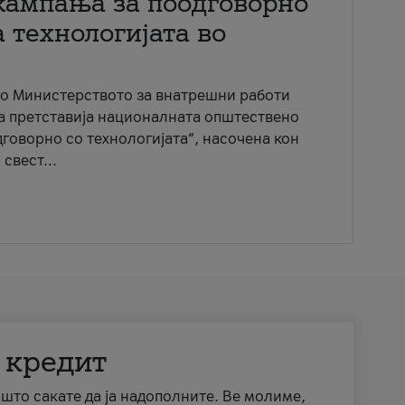
кампања за поодговорно
 технологијата во
со Министерството за внатрешни работи
ја претставија националната општествено
говорно со технологијата“, насочена кон
свест...
 кредит
а што сакате да ја надополните. Ве молиме,