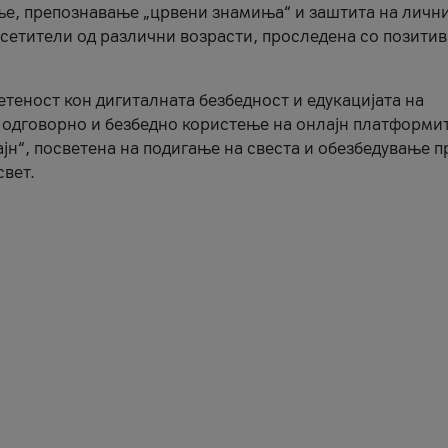
ње, препознавање „црвени знамиња“ и заштита на личн
осетители од различни возрасти, проследена со позити
ветеност кон дигиталната безбедност и едукацијата на
 одговорно и безбедно користење на онлајн платформит
јн“, посветена на подигање на свеста и обезбедување 
свет.