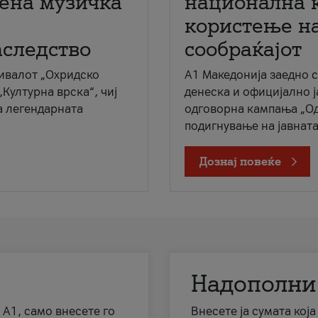
мена музичка
национална 
користење на
аследство
сообраќајот
ивалот „Охридско
A1 Македонија заедно 
„Културна врска“, чиј
денеска и официјално 
а легендарната
одговорна кампања „Од
подигнување на јавната 
Дознај повеќе
Надополни
 А1, само внесете го
Внесете ја сумата кој