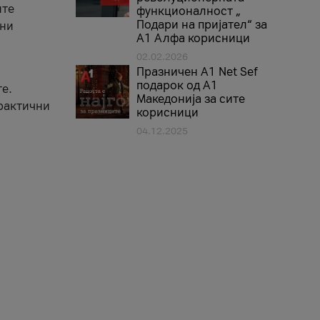
ите
функционалност „
Подари на пријател“ за
вни
А1 Алфа корисници
02.02.2026
Празничен A1 Net Sеf
подарок од А1
е.
Македонија за сите
практични
корисници
04.12.2025