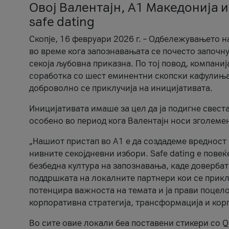
Овој Валентајн, A1 Македонија и
safe dating
Скопје, 16 февруари 2026 г. – Одбележувањето н
во време кога запознавањата се почесто започну
секоја љубовна приказна. По тој повод, компаниј
соработка со шест еминентни скопски кафулиња, Ч
доброволно се приклучија на иницијативата.
Иницијативата имаше за цел да ја подигне свест
особено во период кога Валентајн носи зголеме
„Нашиот пристап во А1 е да создадеме вредност з
нивните секојдневни избори. Safe dating е пове
безбедна култура на запознавања, каде довербат
поддршката на локалните партнери кои се приклу
потенцира важноста на темата и ја прави поцело
корпоративна стратегија, трансформација и кор
Во сите овие локали беа поставени стикери со Q