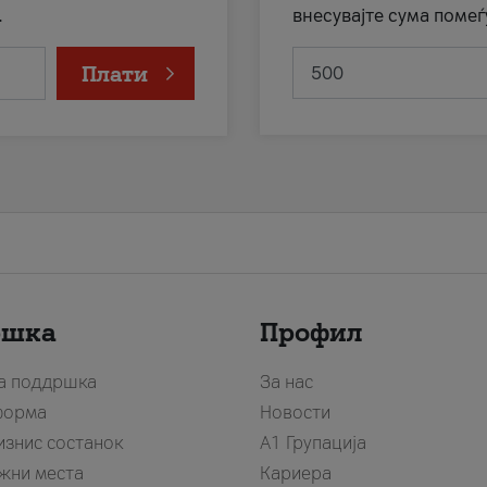
.
внесувајте сума помеѓ
Плати
ршка
Профил
за поддршка
За нас
форма
Новости
изнис состанок
А1 Групација
жни места
Кариера