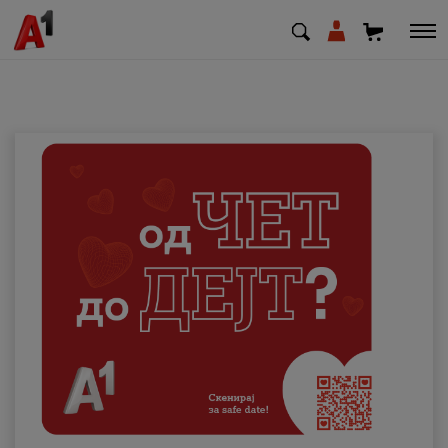
МК
EN
SQ
Приватни
Деловни
Поддршка
Надополни кредит
Плати сметка