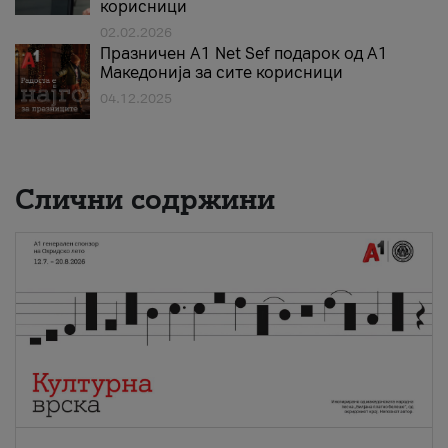
корисници
02.02.2026
Празничен A1 Net Sеf подарок од А1
Македонија за сите корисници
04.12.2025
Слични содржини