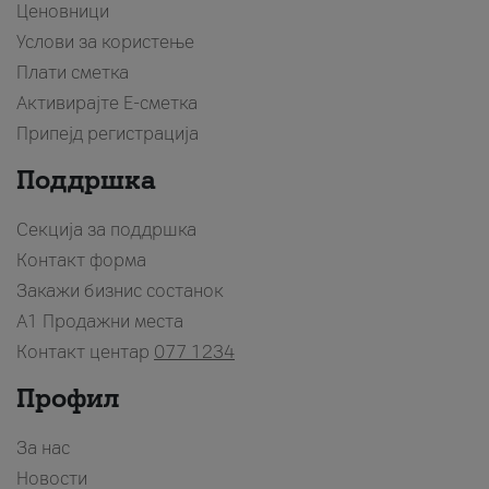
Ценовници
Услови за користење
Плати сметка
Активирајте Е-сметка
Припејд регистрација
Поддршка
Секција за поддршка
Контакт форма
Закажи бизнис состанок
A1 Продажни места
Контакт центар
077 1234
Профил
За нас
Новости