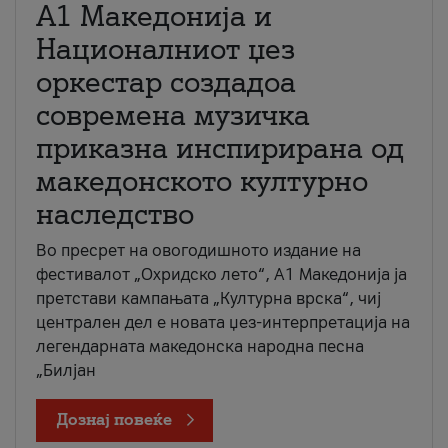
А1 Македонија и
Националниот џез
оркестар создадоа
современа музичка
приказна инспирирана од
македонското културно
наследство
Во пресрет на овогодишното издание на
фестивалот „Охридско лето“, А1 Македонија ја
претстави кампањата „Културна врска“, чиј
централен дел е новата џез-интерпретација на
легендарната македонска народна песна
„Билјан
Дознај повеќе