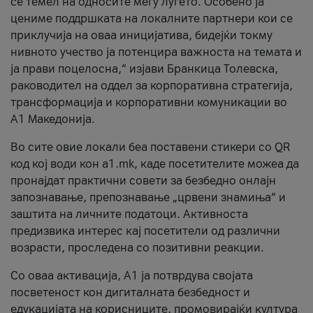
се темел на односите меѓу луѓето. Особено ја
цениме поддршката на локалните партнери кои се
приклучија на оваа иницијатива, бидејќи токму
нивното учество ја потенцира важноста на темата и
ја прави поцелосна,“ изјави Бранкица Толевска,
раководител на оддел за корпоративна стратегија,
трансформација и корпоративни комуникации во
А1 Македонија.
Во сите овие локали беа поставени стикери со QR
код кој води кон a1.mk, каде посетителите можеа да
пронајдат практични совети за безбедно онлајн
запознавање, препознавање „црвени знамиња“ и
заштита на личните податоци. Активноста
предизвика интерес кај посетители од различни
возрасти, проследена со позитивни реакции.
Со оваа активација, А1 ја потврдува својата
посветеност кон дигиталната безбедност и
едукацијата на корисниците, промовирајќи култура