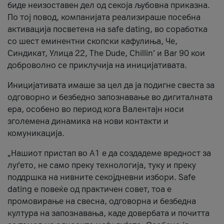
биде неизоставен дел од секоја љубовна приказна.
По тој повод, компанијата реализираше посебна
активација посветена на safe dating, во соработка
со шест еминентни скопски кафулиња, Че,
Синдикат, Улица 22, The Dude, Chillin’ и Bar 90 кои
доброволно се приклучија на иницијативата.
Иницијативата имаше за цел да ја подигне свеста за
одговорно и безбедно запознавање во дигиталната
ера, особено во период кога Валентајн носи
зголемена динамика на нови контакти и
комуникација.
„Нашиот пристап во А1 е да создадеме вредност за
луѓето, не само преку технологија, туку и преку
поддршка на нивните секојдневни избори. Safe
dating е повеќе од практичен совет, тоа е
промовирање на свесна, одговорна и безбедна
култура на запознавања, каде довербата и почитта