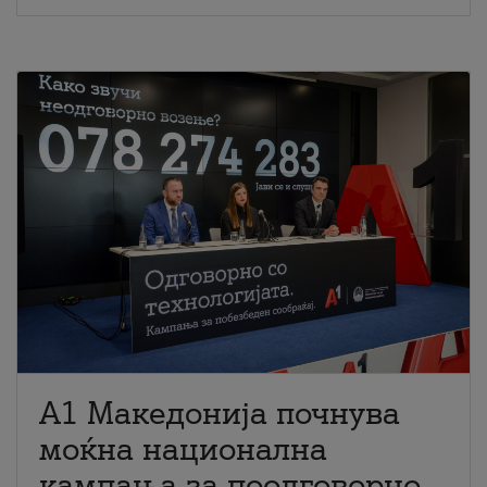
A1 Македонија почнува
моќна национална
кампања за поодговорно