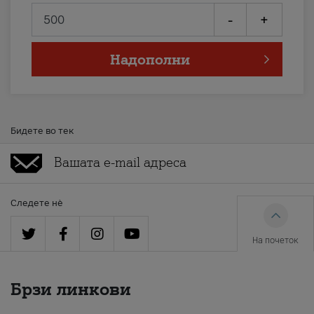
-
+
Надополни
Бидете во тек
Следете нè
На почеток
Брзи линкови