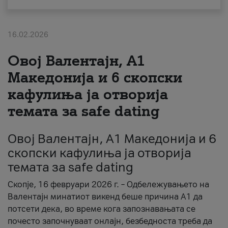
За нас
16.02.2026
#ПодобарОнлајн
Овој Валентајн, A1
Македонија и 6 скопски
кафулиња ја отворија
темата за safe dating
Овој Валентајн, A1 Македонија и 6
скопски кафулиња ја отворија
темата за safe dating
Скопје, 16 февруари 2026 г. – Одбележувањето на
Валентајн минатиот викенд беше причина А1 да
потсети дека, во време кога запознавањата се
почесто започнуваат онлајн, безбедноста треба да