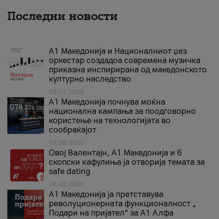
Последни новости
А1 Македонија и Националниот џез
оркестар создадоа современа музичка
приказна инспирирана од македонското
културно наследство
03.07.2026
A1 Македонија почнува моќна
национална кампања за поодговорно
користење на технологијата во
сообраќајот
18.05.2026
Овој Валентајн, A1 Македонија и 6
скопски кафулиња ја отворија темата за
safe dating
16.02.2026
А1 Македонија ја претставува
револуционерната функционалност „
Подари на пријател“ за А1 Алфа