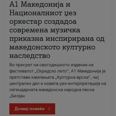
А1 Македонија и
Националниот џез
оркестар создадоа
современа музичка
приказна инспирирана од
македонското културно
наследство
Во пресрет на овогодишното издание на
фестивалот „Охридско лето“, А1 Македонија ја
претстави кампањата „Културна врска“, чиј
централен дел е новата џез-интерпретација на
легендарната македонска народна песна
„Билјан
Дознај повеќе