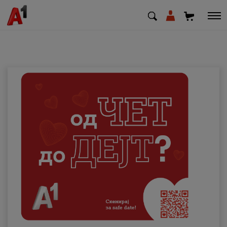
МК
EN
SQ
Приватни
Деловни
Поддршка
Надополни кредит
Плати сметка