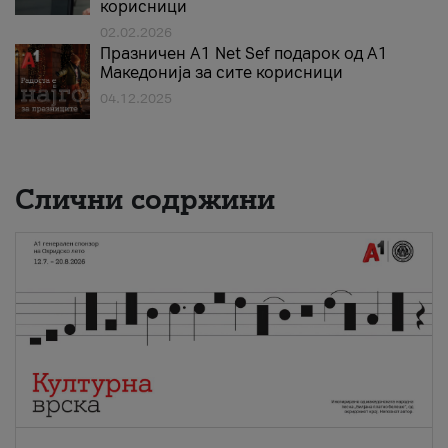
корисници
02.02.2026
Празничен A1 Net Sеf подарок од А1
Македонија за сите корисници
04.12.2025
Слични содржини