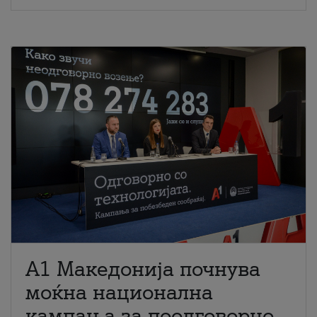
A1 Македонија почнува
моќна национална
кампања за поодговорно