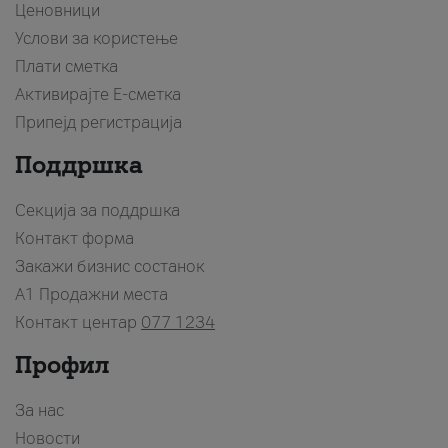
Ценовници
Услови за користење
Плати сметка
Активирајте Е-сметка
Припејд регистрација
Поддршка
Секција за поддршка
Контакт форма
Закажи бизнис состанок
A1 Продажни места
Контакт центар
077 1234
Профил
За нас
Новости