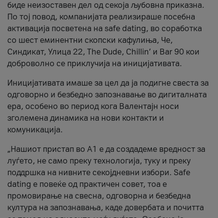
биде неизоставен дел од секоја љубовна приказна.
По тој повод, компанијата реализираше посебна
активација посветена на safe dating, во соработка
со шест еминентни скопски кафулиња, Че,
Синдикат, Улица 22, The Dude, Chillin’ и Bar 90 кои
доброволно се приклучија на иницијативата.
Иницијативата имаше за цел да ја подигне свеста за
одговорно и безбедно запознавање во дигиталната
ера, особено во период кога Валентајн носи
зголемена динамика на нови контакти и
комуникација.
„Нашиот пристап во А1 е да создадеме вредност за
луѓето, не само преку технологија, туку и преку
поддршка на нивните секојдневни избори. Safe
dating е повеќе од практичен совет, тоа е
промовирање на свесна, одговорна и безбедна
култура на запознавања, каде довербата и почитта