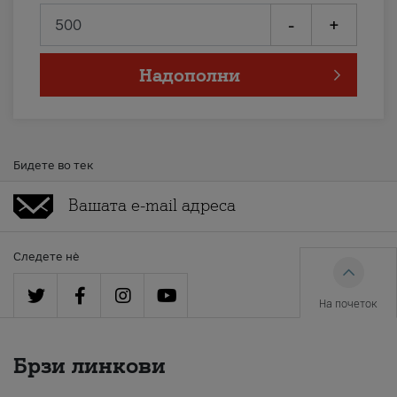
-
+
Надополни
Бидете во тек
Следете нè
На почеток
Брзи линкови