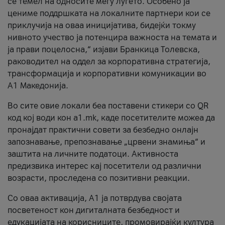
се темел на односите меѓу луѓето. Особено ја
цениме поддршката на локалните партнери кои се
приклучија на оваа иницијатива, бидејќи токму
нивното учество ја потенцира важноста на темата и
ја прави поцелосна,“ изјави Бранкица Толевска,
раководител на оддел за корпоративна стратегија,
трансформација и корпоративни комуникации во
А1 Македонија.
Во сите овие локали беа поставени стикери со QR
код кој води кон a1.mk, каде посетителите можеа да
пронајдат практични совети за безбедно онлајн
запознавање, препознавање „црвени знамиња“ и
заштита на личните податоци. Активноста
предизвика интерес кај посетители од различни
возрасти, проследена со позитивни реакции.
Со оваа активација, А1 ја потврдува својата
посветеност кон дигиталната безбедност и
едукацијата на корисниците, промовирајќи култура