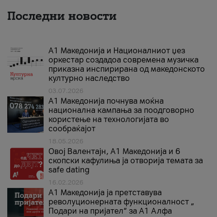
Последни новости
А1 Македонија и Националниот џез
оркестар создадоа современа музичка
приказна инспирирана од македонското
културно наследство
03.07.2026
A1 Македонија почнува моќна
национална кампања за поодговорно
користење на технологијата во
сообраќајот
18.05.2026
Овој Валентајн, A1 Македонија и 6
скопски кафулиња ја отворија темата за
safe dating
16.02.2026
А1 Македонија ја претставува
револуционерната функционалност „
Подари на пријател“ за А1 Алфа