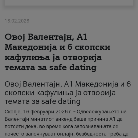
За нас
16.02.2026
#ПодобарОнлајн
Овој Валентајн, A1
Македонија и 6 скопски
кафулиња ја отворија
темата за safe dating
Овој Валентајн, A1 Македонија и 6
скопски кафулиња ја отворија
темата за safe dating
Скопје, 16 февруари 2026 г. – Одбележувањето на
Валентајн минатиот викенд беше причина А1 да
потсети дека, во време кога запознавањата се
почесто започнуваат онлајн, безбедноста треба да