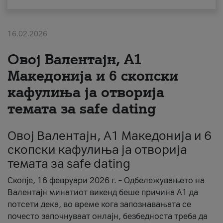
За нас
16.02.2026
#ПодобарОнлајн
Овој Валентајн, A1
Македонија и 6 скопски
кафулиња ја отворија
темата за safe dating
Овој Валентајн, A1 Македонија и 6
скопски кафулиња ја отворија
темата за safe dating
Скопје, 16 февруари 2026 г. – Одбележувањето на
Валентајн минатиот викенд беше причина А1 да
потсети дека, во време кога запознавањата се
почесто започнуваат онлајн, безбедноста треба да