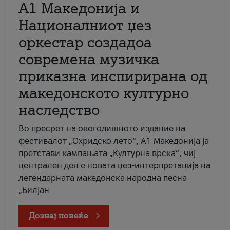
А1 Македонија и
Националниот џез
оркестар создадоа
современа музичка
приказна инспирирана од
македонското културно
наследство
Во пресрет на овогодишното издание на
фестивалот „Охридско лето“, А1 Македонија ја
претстави кампањата „Културна врска“, чиј
централен дел е новата џез-интерпретација на
легендарната македонска народна песна
„Билјан
Дознај повеќе