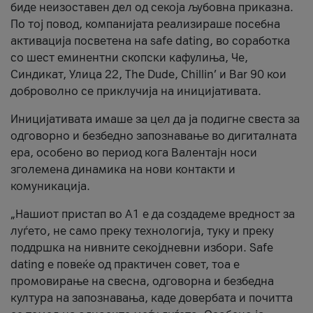
биде неизоставен дел од секоја љубовна приказна.
По тој повод, компанијата реализираше посебна
активација посветена на safe dating, во соработка
со шест еминентни скопски кафулиња, Че,
Синдикат, Улица 22, The Dude, Chillin’ и Bar 90 кои
доброволно се приклучија на иницијативата.
Иницијативата имаше за цел да ја подигне свеста за
одговорно и безбедно запознавање во дигиталната
ера, особено во период кога Валентајн носи
зголемена динамика на нови контакти и
комуникација.
„Нашиот пристап во А1 е да создадеме вредност за
луѓето, не само преку технологија, туку и преку
поддршка на нивните секојдневни избори. Safe
dating е повеќе од практичен совет, тоа е
промовирање на свесна, одговорна и безбедна
култура на запознавања, каде довербата и почитта