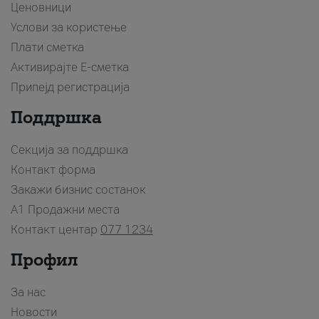
Ценовници
Услови за користење
Плати сметка
Активирајте Е-сметка
Припејд регистрација
Поддршка
Секција за поддршка
Контакт форма
Закажи бизнис состанок
A1 Продажни места
Контакт центар
077 1234
Профил
За нас
Новости