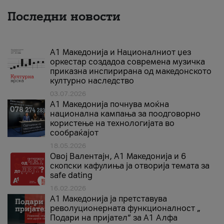
Последни новости
А1 Македонија и Националниот џез
оркестар создадоа современа музичка
приказна инспирирана од македонското
културно наследство
03.07.2026
A1 Македонија почнува моќна
национална кампања за поодговорно
користење на технологијата во
сообраќајот
18.05.2026
Овој Валентајн, A1 Македонија и 6
скопски кафулиња ја отворија темата за
safe dating
16.02.2026
А1 Македонија ја претставува
револуционерната функционалност „
Подари на пријател“ за А1 Алфа