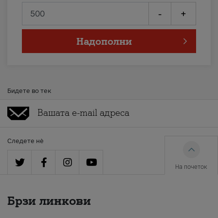
-
+
Надополни
Бидете во тек
Следете нè
На почеток
Брзи линкови