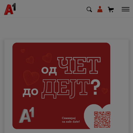
МК
EN
SQ
Приватни
Деловни
Поддршка
Надополни кредит
Плати сметка