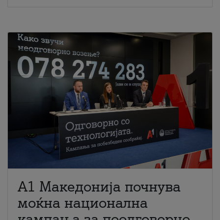
A1 Македонија почнува
моќна национална
кампања за поодговорно