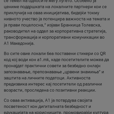
се темел на односите меѓу луѓето. Особено ја
цениме поддршката на локалните партнери кои се
приклучија на оваа иницијатива, бидејќи токму
нивното учество ја потенцира важноста на темата и
ја прави поцелосна,“ изјави Бранкица Толевска,
раководител на оддел за корпоративна стратегија,
трансформација и корпоративни комуникации во
А1 Македонија.
Во сите овие локали беа поставени стикери со QR
код кој води кон a1.mk, каде посетителите можеа да
пронајдат практични совети за безбедно онлајн
запознавање, препознавање „црвени знамиња“ и
заштита на личните податоци. Активноста
предизвика интерес кај посетители од различни
возрасти, проследена со позитивни реакции.
Со оваа активација, А1 ја потврдува својата
посветеност кон дигиталната безбедност и
едукацијата на корисниците, промовирајќи култура