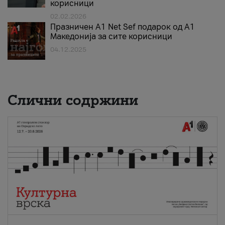
корисници
02.02.2026
Празничен A1 Net Sеf подарок од А1
Македонија за сите корисници
04.12.2025
Слични содржини