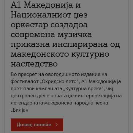
А1 Македонија и
Националниот џез
оркестар создадоа
современа музичка
приказна инспирирана од
македонското културно
наследство
Во пресрет на овогодишното издание на
фестивалот „Охридско лето“, А1 Македонија ја
претстави кампањата „Културна врска“, чиј
централен дел е новата џез-интерпретација на
легендарната македонска народна песна
„Билјан
Дознај повеќе