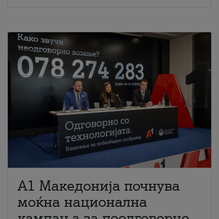
A1 Македонија почнува
моќна национална
кампања за поодговорно