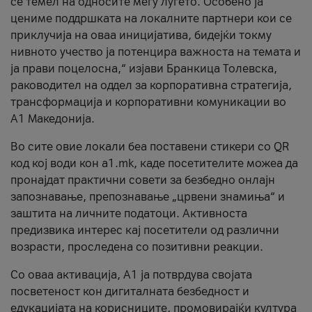
се темел на односите меѓу луѓето. Особено ја
цениме поддршката на локалните партнери кои се
приклучија на оваа иницијатива, бидејќи токму
нивното учество ја потенцира важноста на темата и
ја прави поцелосна,“ изјави Бранкица Толевска,
раководител на оддел за корпоративна стратегија,
трансформација и корпоративни комуникации во
А1 Македонија.
Во сите овие локали беа поставени стикери со QR
код кој води кон a1.mk, каде посетителите можеа да
пронајдат практични совети за безбедно онлајн
запознавање, препознавање „црвени знамиња“ и
заштита на личните податоци. Активноста
предизвика интерес кај посетители од различни
возрасти, проследена со позитивни реакции.
Со оваа активација, А1 ја потврдува својата
посветеност кон дигиталната безбедност и
едукацијата на корисниците, промовирајќи култура