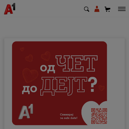
МК
EN
SQ
Приватни
Деловни
Поддршка
Надополни кредит
Плати сметка