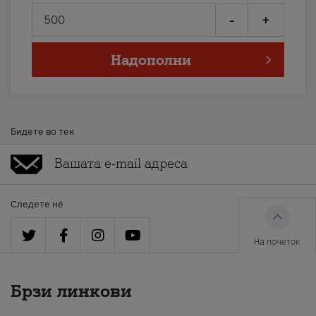
-
+
Надополни
Бидете во тек
Следете нè
На почеток
Брзи линкови