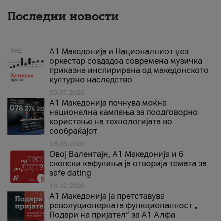
Последни новости
А1 Македонија и Националниот џез
оркестар создадоа современа музичка
приказна инспирирана од македонското
културно наследство
03.07.2026
A1 Македонија почнува моќна
национална кампања за поодговорно
користење на технологијата во
сообраќајот
18.05.2026
Овој Валентајн, A1 Македонија и 6
скопски кафулиња ја отворија темата за
safe dating
16.02.2026
А1 Македонија ја претставува
револуционерната функционалност „
Подари на пријател“ за А1 Алфа