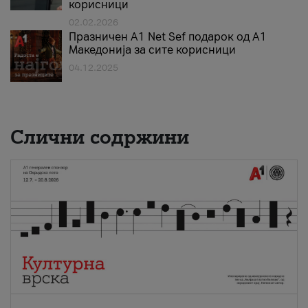
корисници
02.02.2026
Празничен A1 Net Sеf подарок од А1
Македонија за сите корисници
04.12.2025
Слични содржини