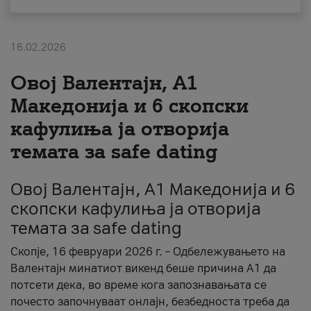
За нас
16.02.2026
#ПодобарОнлајн
Овој Валентајн, A1
Македонија и 6 скопски
кафулиња ја отворија
темата за safe dating
Овој Валентајн, A1 Македонија и 6
скопски кафулиња ја отворија
темата за safe dating
Скопје, 16 февруари 2026 г. – Одбележувањето на
Валентајн минатиот викенд беше причина А1 да
потсети дека, во време кога запознавањата се
почесто започнуваат онлајн, безбедноста треба да