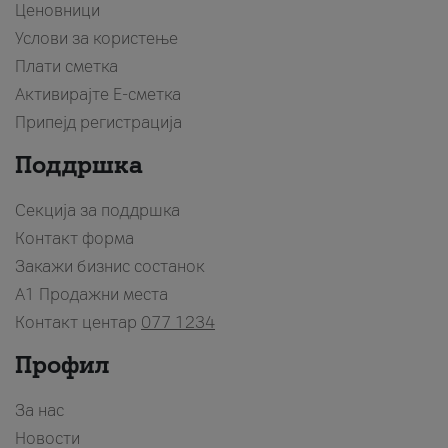
Ценовници
Услови за користење
Плати сметка
Активирајте Е-сметка
Припејд регистрација
Поддршка
Секција за поддршка
Контакт форма
Закажи бизнис состанок
A1 Продажни места
Контакт центар
077 1234
Профил
За нас
Новости