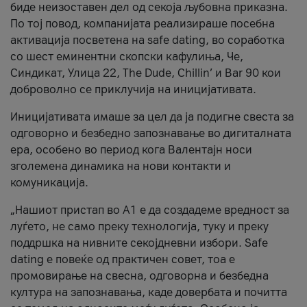
биде неизоставен дел од секоја љубовна приказна.
По тој повод, компанијата реализираше посебна
активација посветена на safe dating, во соработка
со шест еминентни скопски кафулиња, Че,
Синдикат, Улица 22, The Dude, Chillin’ и Bar 90 кои
доброволно се приклучија на иницијативата.
Иницијативата имаше за цел да ја подигне свеста за
одговорно и безбедно запознавање во дигиталната
ера, особено во период кога Валентајн носи
зголемена динамика на нови контакти и
комуникација.
„Нашиот пристап во А1 е да создадеме вредност за
луѓето, не само преку технологија, туку и преку
поддршка на нивните секојдневни избори. Safe
dating е повеќе од практичен совет, тоа е
промовирање на свесна, одговорна и безбедна
култура на запознавања, каде довербата и почитта