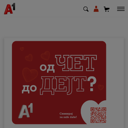
МК
EN
SQ
Приватни
Деловни
Поддршка
Надополни кредит
Плати сметка