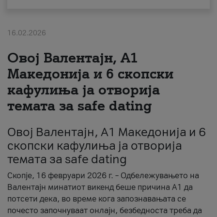
За нас
16.02.2026
#ПодобарОнлајн
Овој Валентајн, A1
Македонија и 6 скопски
кафулиња ја отворија
темата за safe dating
Овој Валентајн, A1 Македонија и 6
скопски кафулиња ја отворија
темата за safe dating
Скопје, 16 февруари 2026 г. – Одбележувањето на
Валентајн минатиот викенд беше причина А1 да
потсети дека, во време кога запознавањата се
почесто започнуваат онлајн, безбедноста треба да