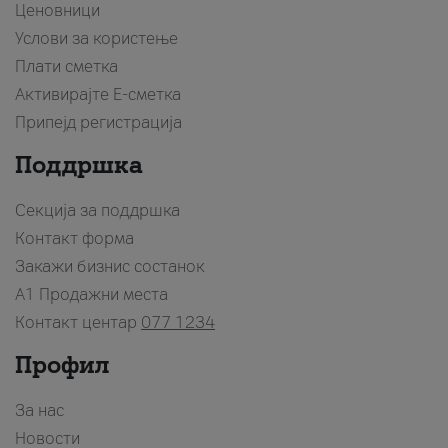
Ценовници
Услови за користење
Плати сметка
Активирајте Е-сметка
Припејд регистрација
Поддршка
Секција за поддршка
Контакт форма
Закажи бизнис состанок
A1 Продажни места
Контакт центар
077 1234
Профил
За нас
Новости