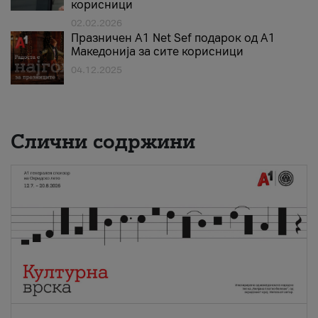
корисници
02.02.2026
Празничен A1 Net Sеf подарок од А1
Македонија за сите корисници
04.12.2025
Слични содржини