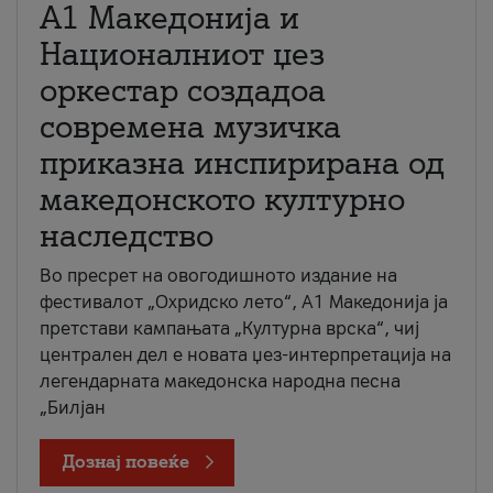
А1 Македонија и
Националниот џез
оркестар создадоа
современа музичка
приказна инспирирана од
македонското културно
наследство
Во пресрет на овогодишното издание на
фестивалот „Охридско лето“, А1 Македонија ја
претстави кампањата „Културна врска“, чиј
централен дел е новата џез-интерпретација на
легендарната македонска народна песна
„Билјан
Дознај повеќе