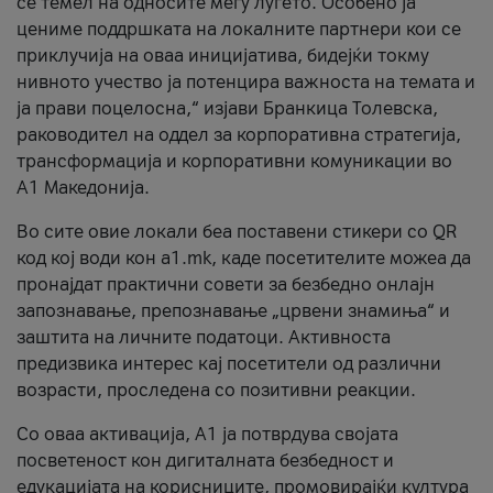
се темел на односите меѓу луѓето. Особено ја
цениме поддршката на локалните партнери кои се
приклучија на оваа иницијатива, бидејќи токму
нивното учество ја потенцира важноста на темата и
ја прави поцелосна,“ изјави Бранкица Толевска,
раководител на оддел за корпоративна стратегија,
трансформација и корпоративни комуникации во
А1 Македонија.
Во сите овие локали беа поставени стикери со QR
код кој води кон a1.mk, каде посетителите можеа да
пронајдат практични совети за безбедно онлајн
запознавање, препознавање „црвени знамиња“ и
заштита на личните податоци. Активноста
предизвика интерес кај посетители од различни
возрасти, проследена со позитивни реакции.
Со оваа активација, А1 ја потврдува својата
посветеност кон дигиталната безбедност и
едукацијата на корисниците, промовирајќи култура