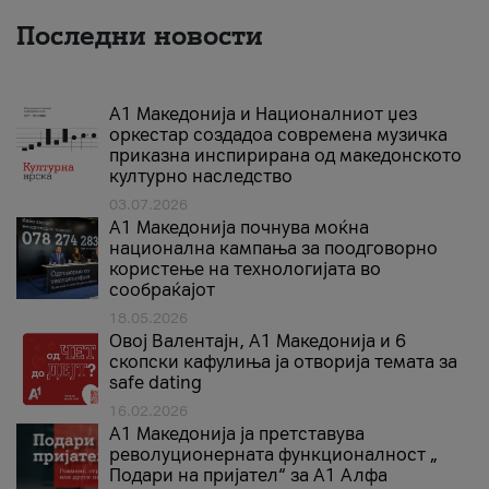
Последни новости
А1 Македонија и Националниот џез
оркестар создадоа современа музичка
приказна инспирирана од македонското
културно наследство
03.07.2026
A1 Македонија почнува моќна
национална кампања за поодговорно
користење на технологијата во
сообраќајот
18.05.2026
Овој Валентајн, A1 Македонија и 6
скопски кафулиња ја отворија темата за
safe dating
16.02.2026
А1 Македонија ја претставува
револуционерната функционалност „
Подари на пријател“ за А1 Алфа