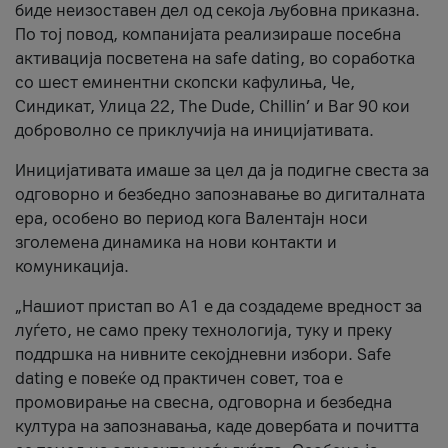
биде неизоставен дел од секоја љубовна приказна.
По тој повод, компанијата реализираше посебна
активација посветена на safe dating, во соработка
со шест еминентни скопски кафулиња, Че,
Синдикат, Улица 22, The Dude, Chillin’ и Bar 90 кои
доброволно се приклучија на иницијативата.
Иницијативата имаше за цел да ја подигне свеста за
одговорно и безбедно запознавање во дигиталната
ера, особено во период кога Валентајн носи
зголемена динамика на нови контакти и
комуникација.
„Нашиот пристап во А1 е да создадеме вредност за
луѓето, не само преку технологија, туку и преку
поддршка на нивните секојдневни избори. Safe
dating е повеќе од практичен совет, тоа е
промовирање на свесна, одговорна и безбедна
култура на запознавања, каде довербата и почитта