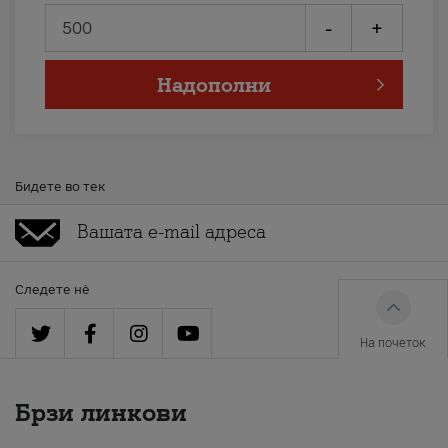
-
+
Надополни
Бидете во тек
Следете нè
На почеток
Брзи линкови