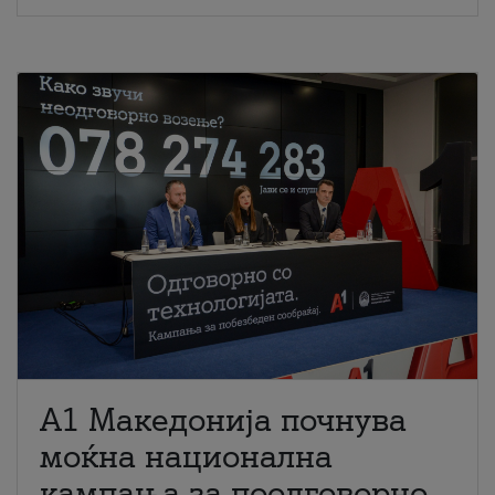
A1 Македонија почнува
моќна национална
кампања за поодговорно