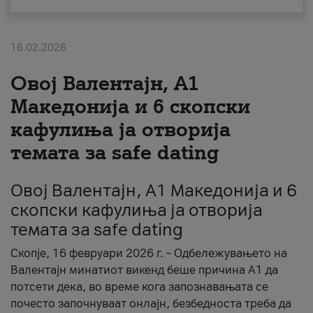
За нас
16.02.2026
#ПодобарОнлајн
Овој Валентајн, A1
Македонија и 6 скопски
кафулиња ја отворија
темата за safe dating
Овој Валентајн, A1 Македонија и 6
скопски кафулиња ја отворија
темата за safe dating
Скопје, 16 февруари 2026 г. – Одбележувањето на
Валентајн минатиот викенд беше причина А1 да
потсети дека, во време кога запознавањата се
почесто започнуваат онлајн, безбедноста треба да