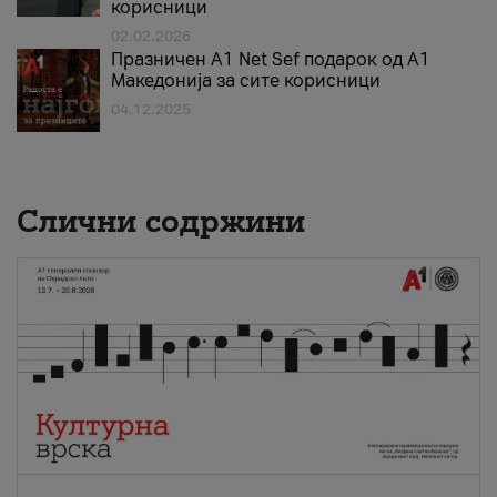
корисници
02.02.2026
Празничен A1 Net Sеf подарок од А1
Македонија за сите корисници
04.12.2025
Слични содржини