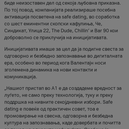
биде неизоставен дел од секоја љубовна приказна.
По тој повод, компанијата реализираше посебна
активација посветена на safe dating, во соработка
со шест еминентни скопски кафулиња, Че,
Синдикат, Улица 22, The Dude, Chillin’ и Bar 90 кои
доброволно се приклучија на иницијативата.
Иницијативата имаше за цел да ја подигне свеста за
одговорно и безбедно запознавање во дигиталната
ера, особено во период кога Валентајн носи
зголемена динамика на нови контакти и
комуникација.
„Нашиот пристап во А1 е да создадеме вредност за
луѓето, не само преку технологија, туку и преку
поддршка на нивните секојдневни избори. Safe
dating е повеќе од практичен совет, тоа е
промовирање на свесна, одговорна и безбедна
култура на запознавања, каде довербата и почитта