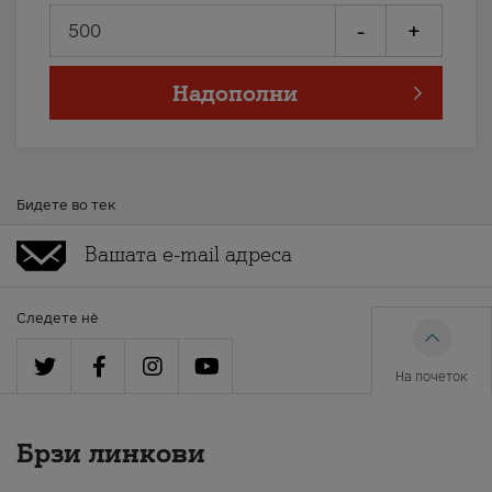
-
+
Надополни
Бидете во тек
Следете нè
На почеток
Брзи линкови