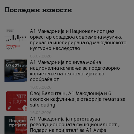
Последни новости
А1 Македонија и Националниот џез
оркестар создадоа современа музичка
приказна инспирирана од македонското
културно наследство
03.07.2026
A1 Македонија почнува моќна
национална кампања за поодговорно
користење на технологијата во
сообраќајот
18.05.2026
Овој Валентајн, A1 Македонија и 6
скопски кафулиња ја отворија темата за
safe dating
16.02.2026
А1 Македонија ја претставува
револуционерната функционалност „
Подари на пријател“ за А1 Алфа