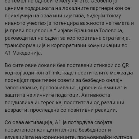
се темел на односите меѓу луѓето. Особено ја
цениме поддршката на локалните партнери кои се
приклучија на оваа иницијатива, бидејќи токму
нивното учество ја потенцира важноста на темата и
ја прави поцелосна,“ изјави Бранкица Толевска,
раководител на оддел за корпоративна стратегија,
трансформација и корпоративни комуникации во
А1 Македонија.
Во сите овие локали беа поставени стикери со QR
код кој води кон a1.mk, каде посетителите можеа да
пронајдат практични совети за безбедно онлајн
запознавање, препознавање „црвени знамиња“ и
заштита на личните податоци. Активноста
предизвика интерес кај посетители од различни
возрасти, проследена со позитивни реакции.
Со оваа активација, А1 ја потврдува својата
посветеност кон дигиталната безбедност и
едукацијата на корисниците, промовирајќи култура