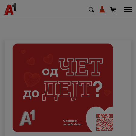
МК
EN
SQ
Приватни
Деловни
Поддршка
Надополни кредит
Плати сметка