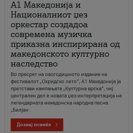
А1 Македонија и
Националниот џез
оркестар создадоа
современа музичка
приказна инспирирана од
македонското културно
наследство
Во пресрет на овогодишното издание на
фестивалот „Охридско лето“, А1 Македонија ја
претстави кампањата „Културна врска“, чиј
централен дел е новата џез-интерпретација на
легендарната македонска народна песна
„Билјан
Дознај повеќе