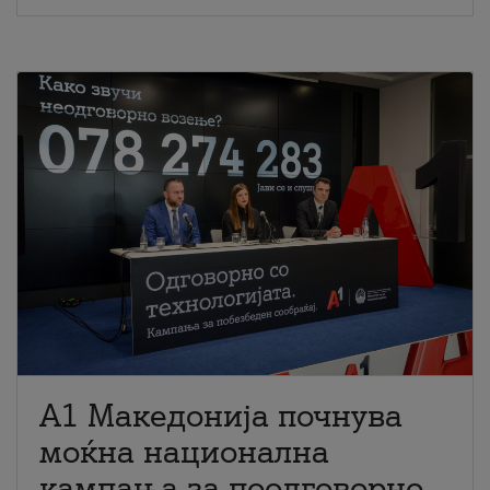
A1 Македонија почнува
моќна национална
кампања за поодговорно