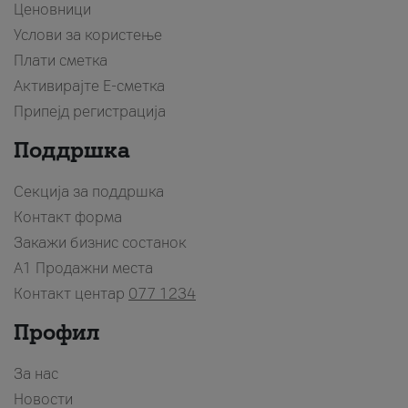
Ценовници
Услови за користење
Плати сметка
Активирајте Е-сметка
Припејд регистрација
Поддршка
Секција за поддршка
Контакт форма
Закажи бизнис состанок
A1 Продажни места
Контакт центар
077 1234
Профил
За нас
Новости