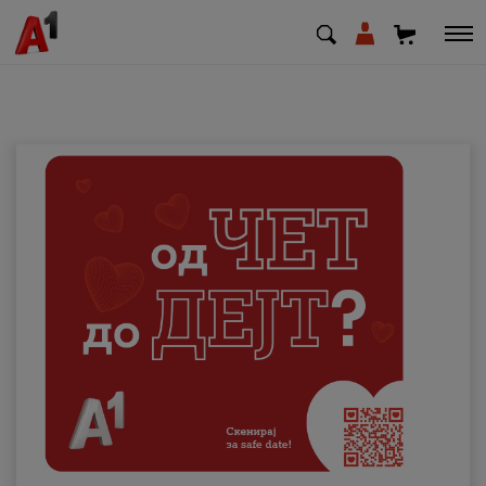
МК
EN
SQ
Приватни
Деловни
Поддршка
Надополни кредит
Плати сметка