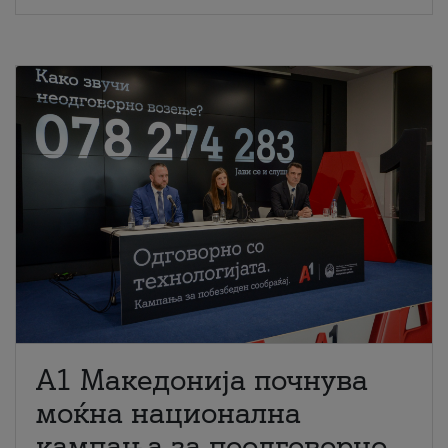
A1 Македонија почнува
моќна национална
кампања за поодговорно