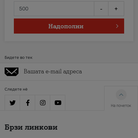
-
+
Надополни
Бидете во тек
Следете нè
На почеток
Брзи линкови