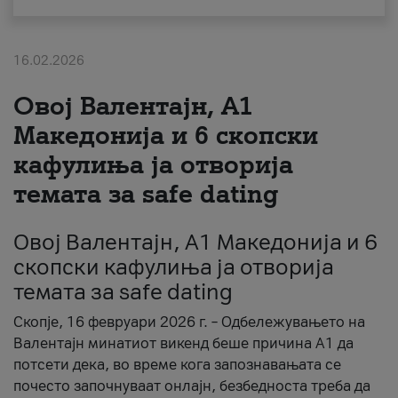
За нас
16.02.2026
#ПодобарОнлајн
Овој Валентајн, A1
Македонија и 6 скопски
кафулиња ја отворија
темата за safe dating
Овој Валентајн, A1 Македонија и 6
скопски кафулиња ја отворија
темата за safe dating
Скопје, 16 февруари 2026 г. – Одбележувањето на
Валентајн минатиот викенд беше причина А1 да
потсети дека, во време кога запознавањата се
почесто започнуваат онлајн, безбедноста треба да