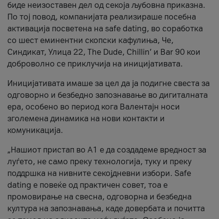
биде неизоставен дел од секоја љубовна приказна.
По тој повод, компанијата реализираше посебна
активација посветена на safe dating, во соработка
со шест еминентни скопски кафулиња, Че,
Синдикат, Улица 22, The Dude, Chillin’ и Bar 90 кои
доброволно се приклучија на иницијативата.
Иницијативата имаше за цел да ја подигне свеста за
одговорно и безбедно запознавање во дигиталната
ера, особено во период кога Валентајн носи
зголемена динамика на нови контакти и
комуникација.
„Нашиот пристап во А1 е да создадеме вредност за
луѓето, не само преку технологија, туку и преку
поддршка на нивните секојдневни избори. Safe
dating е повеќе од практичен совет, тоа е
промовирање на свесна, одговорна и безбедна
култура на запознавања, каде довербата и почитта