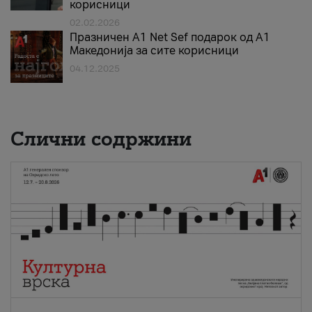
корисници
02.02.2026
Празничен A1 Net Sеf подарок од А1
Македонија за сите корисници
04.12.2025
Слични содржини