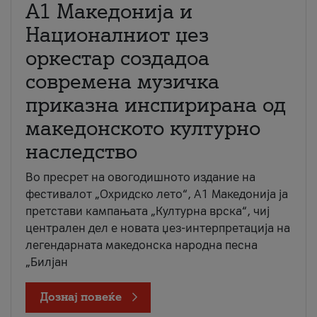
А1 Македонија и
Националниот џез
оркестар создадоа
современа музичка
приказна инспирирана од
македонското културно
наследство
Во пресрет на овогодишното издание на
фестивалот „Охридско лето“, А1 Македонија ја
претстави кампањата „Културна врска“, чиј
централен дел е новата џез-интерпретација на
легендарната македонска народна песна
„Билјан
Дознај повеќе