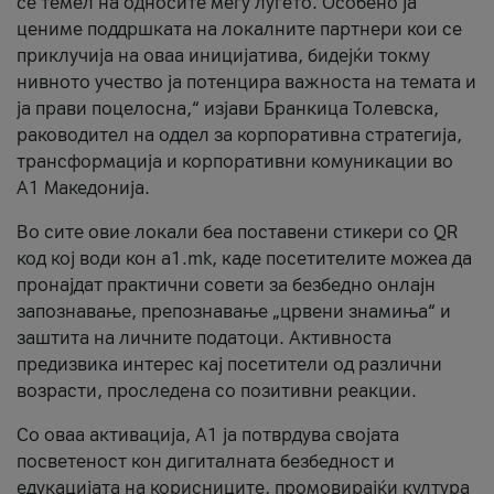
се темел на односите меѓу луѓето. Особено ја
цениме поддршката на локалните партнери кои се
приклучија на оваа иницијатива, бидејќи токму
нивното учество ја потенцира важноста на темата и
ја прави поцелосна,“ изјави Бранкица Толевска,
раководител на оддел за корпоративна стратегија,
трансформација и корпоративни комуникации во
А1 Македонија.
Во сите овие локали беа поставени стикери со QR
код кој води кон a1.mk, каде посетителите можеа да
пронајдат практични совети за безбедно онлајн
запознавање, препознавање „црвени знамиња“ и
заштита на личните податоци. Активноста
предизвика интерес кај посетители од различни
возрасти, проследена со позитивни реакции.
Со оваа активација, А1 ја потврдува својата
посветеност кон дигиталната безбедност и
едукацијата на корисниците, промовирајќи култура