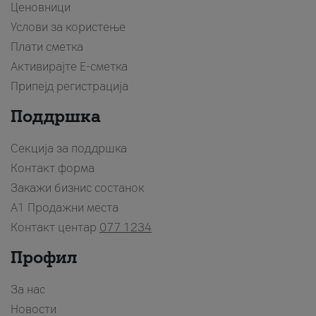
Ценовници
Услови за користење
Плати сметка
Активирајте Е-сметка
Припејд регистрација
Поддршка
Секција за поддршка
Контакт форма
Закажи бизнис состанок
A1 Продажни места
Контакт центар
077 1234
Профил
За нас
Новости