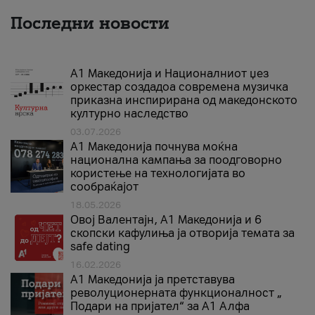
Последни новости
А1 Македонија и Националниот џез
оркестар создадоа современа музичка
приказна инспирирана од македонското
културно наследство
03.07.2026
A1 Македонија почнува моќна
национална кампања за поодговорно
користење на технологијата во
сообраќајот
18.05.2026
Овој Валентајн, A1 Македонија и 6
скопски кафулиња ја отворија темата за
safe dating
16.02.2026
А1 Македонија ја претставува
револуционерната функционалност „
Подари на пријател“ за А1 Алфа