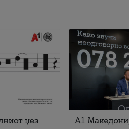
лниот џез
A1 Македони