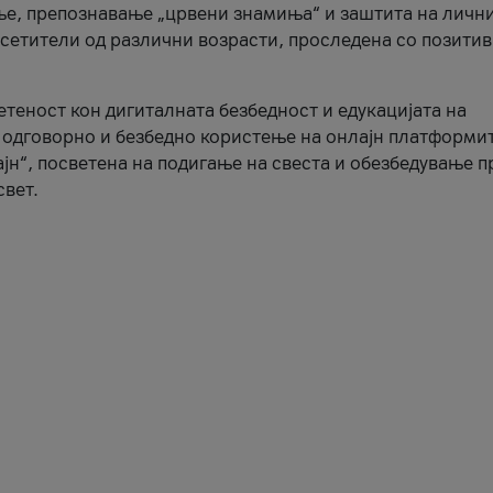
ње, препознавање „црвени знамиња“ и заштита на личн
осетители од различни возрасти, проследена со позити
ветеност кон дигиталната безбедност и едукацијата на
 одговорно и безбедно користење на онлајн платформит
јн“, посветена на подигање на свеста и обезбедување 
свет.