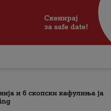
нија и 6 скопски кафулиња ја
ing