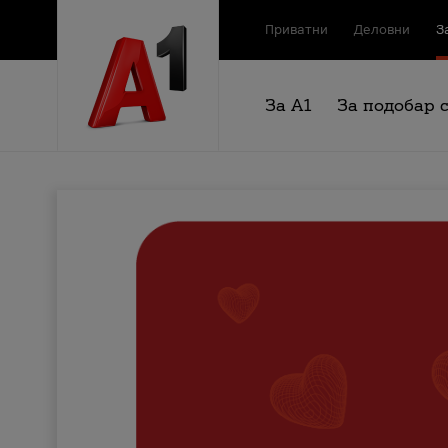
Приватни
Деловни
З
За А1
За подобар 