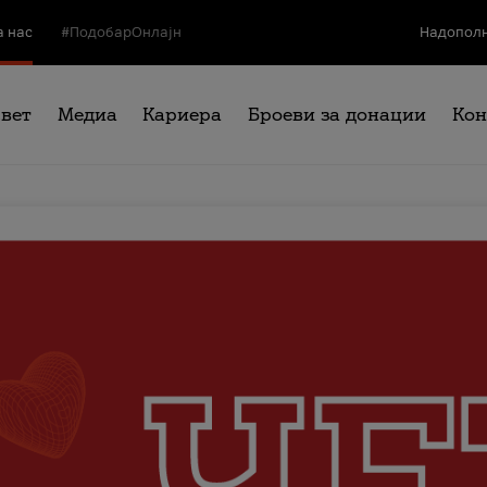
а нас
#ПодобарОнлајн
Надополн
свет
Медиа
Кариера
Броеви за донации
Кон