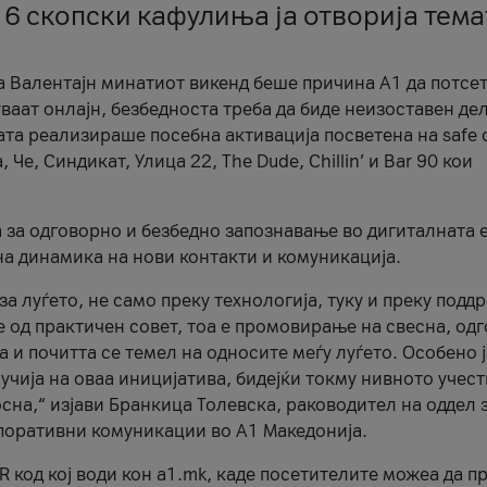
 6 скопски кафулиња ја отворија тема
а Валентајн минатиот викенд беше причина А1 да потсет
ваат онлајн, безбедноста треба да биде неизоставен дел
ата реализираше посебна активација посветена на safe d
е, Синдикат, Улица 22, The Dude, Chillin’ и Bar 90 кои
а за одговорно и безбедно запознавање во дигиталната 
на динамика на нови контакти и комуникација.
а луѓето, не само преку технологија, туку и преку подд
ќе од практичен совет, тоа е промовирање на свесна, од
а и почитта се темел на односите меѓу луѓето. Особено 
чија на оваа иницијатива, бидејќи токму нивното учест
сна,“ изјави Бранкица Толевска, раководител на оддел 
поративни комуникации во А1 Македонија.
R код кој води кон a1.mk, каде посетителите можеа да п