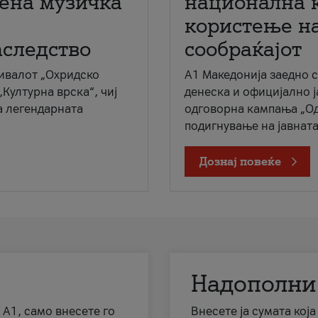
мена музичка
национална 
користење на
аследство
сообраќајот
ивалот „Охридско
A1 Македонија заедно 
„Културна врска“, чиј
денеска и официјално 
а легендарната
одговорна кампања „Од
подигнување на јавната 
Дознај повеќе
Надополни
 А1, само внесете го
Внесете ја сумата кој