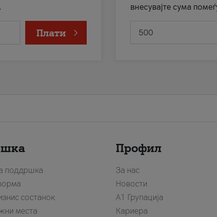
.
внесувајте сума помеѓ
Плати
ршка
Профил
за поддршка
За нас
форма
Новости
изнис состанок
А1 Групација
жни места
Кариера