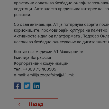
практични совети за безбедно онлајн запознава
податоци. Активноста предизвика интерес кај п
реакции.
Со оваа активација, А1 ја потврдува својата пос
корисниците, промовирајќи култура на паметно,
Активноста е дел од платформата „Подобар Онла
насоки за безбедно однесување во дигиталниот 
Контакт за медиуми А1 Македонија:
Емилија Зографска
Корпоративни комуникации
тел. ++389 75 400505
e-mail: emilija.zografska@A1.mk
Назад