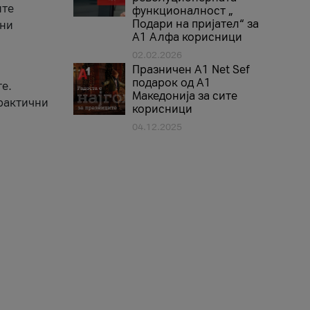
ите
функционалност „
Подари на пријател“ за
вни
А1 Алфа корисници
02.02.2026
Празничен A1 Net Sеf
подарок од А1
е.
Македонија за сите
практични
корисници
04.12.2025