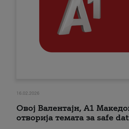
16.02.2026
Овој Валентајн, A1 Македо
отворија темата за safe dat