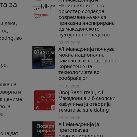
та за
Националниот џез
оркестар создадоа
современа музичка
приказна инспирирана
и дека,
од македонското
 од
културно наследство
ating, во
03.07.2026
A1 Македонија почнува
моќна национална
кампања за поодговорно
ера,
користење на
технологијата во
сообраќајот
ршка на
18.05.2026
говорна и
Овој Валентајн, A1
Македонија и 6 скопски
ја цениме
кафулиња ја отворија
во ја
темата за safe dating
за
16.02.2026
А1 Македонија ја
претставува
ронајдат
револуционерната