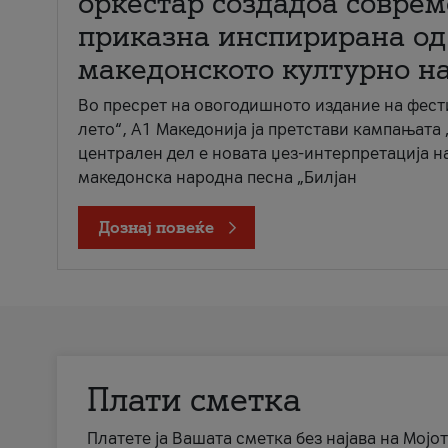
оркестар создадоа совре
приказна инспирирана од
македонското културно н
Во пресрет на овогодишното издание на фест
лето“, А1 Македонија ја претстави кампањата 
централен дел е новата џез-интерпретација н
македонска народна песна „Билјан
Дознај повеќе
Плати сметка
Платете ја Вашата сметка без најава на Мојот