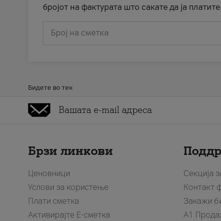
бројот на фактурата што сакате да ја платите
Број на сметка
Бидете во тек
Брзи линкови
Подд
Ценовници
Секција 
Услови за користење
Контакт 
Плати сметка
Закажи б
Активирајте Е-сметка
A1 Прода