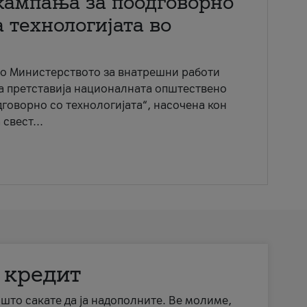
кампања за поодговорно
 технологијата во
со Министерството за внатрешни работи
ја претставија националната општествено
говорно со технологијата“, насочена кон
свест...
 кредит
а што сакате да ја надополните. Ве молиме,