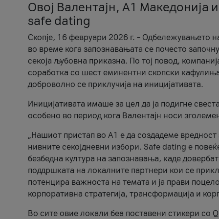
Овој Валентајн, A1 Македонија и
safe dating
Скопје, 16 февруари 2026 г. – Одбележувањето н
во време кога запознавањата се почесто започну
секоја љубовна приказна. По тој повод, компаниј
соработка со шест еминентни скопски кафулиња, Ч
доброволно се приклучија на иницијативата.
Иницијативата имаше за цел да ја подигне свест
особено во период кога Валентајн носи зголеме
„Нашиот пристап во А1 е да создадеме вредност з
нивните секојдневни избори. Safe dating е пове
безбедна култура на запознавања, каде довербат
поддршката на локалните партнери кои се приклу
потенцира важноста на темата и ја прави поцело
корпоративна стратегија, трансформација и кор
Во сите овие локали беа поставени стикери со Q