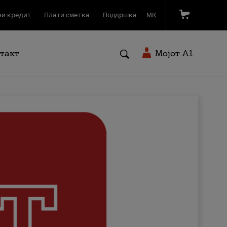
и кредит
Плати сметка
Поддршка
МК
такт
Мојот A1