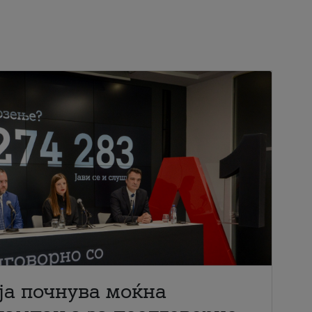
ја почнува моќна