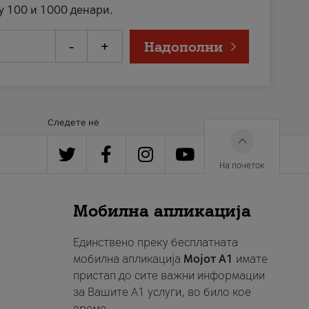
у 100 и 1000 денари.
-
+
Надополни
Следете нè
На почеток
Мобилна апликација
Единствено преку бесплатната
мобилна апликација
Мојот A1
имате
пристап до сите важни информации
за Вашите A1 услуги, во било кое
време.