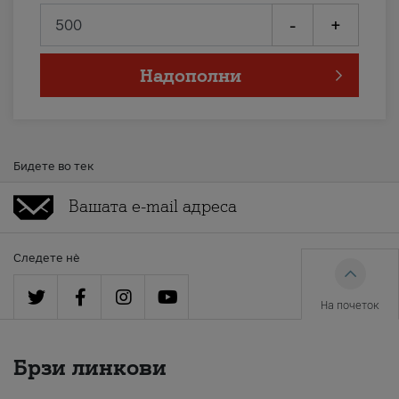
-
+
Надополни
Бидете во тек
Следете нè
На почеток
Брзи линкови