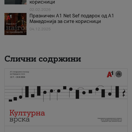
корисници
02.02.2026
Празничен A1 Net Sеf подарок од А1
Македонија за сите корисници
04.12.2025
Слични содржини