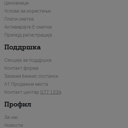
Ценовници
Услови за користење
Плати сметка
Активирајте Е-сметка
Припејд регистрација
Поддршка
Секција за поддршка
Контакт форма
Закажи бизнис состанок
A1 Продажни места
Контакт центар
077 1234
Профил
За нас
Новости