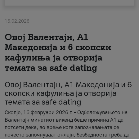
За нас
16.02.2026
#ПодобарОнлајн
Овој Валентајн, A1
Македонија и 6 скопски
кафулиња ја отворија
темата за safe dating
Овој Валентајн, A1 Македонија и 6
скопски кафулиња ја отворија
темата за safe dating
Скопје, 16 февруари 2026 г. – Одбележувањето на
Валентајн минатиот викенд беше причина А1 да
потсети дека, во време кога запознавањата се
почесто започнуваат онлајн, безбедноста треба да