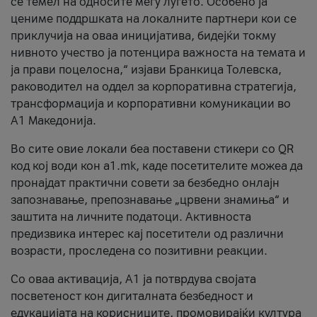
се темел на односите меѓу луѓето. Особено ја
цениме поддршката на локалните партнери кои се
приклучија на оваа иницијатива, бидејќи токму
нивното учество ја потенцира важноста на темата и
ја прави поцелосна,“ изјави Бранкица Толевска,
раководител на оддел за корпоративна стратегија,
трансформација и корпоративни комуникации во
А1 Македонија.
Во сите овие локали беа поставени стикери со QR
код кој води кон a1.mk, каде посетителите можеа да
пронајдат практични совети за безбедно онлајн
запознавање, препознавање „црвени знамиња“ и
заштита на личните податоци. Активноста
предизвика интерес кај посетители од различни
возрасти, проследена со позитивни реакции.
Со оваа активација, А1 ја потврдува својата
посветеност кон дигиталната безбедност и
едукацијата на корисниците, промовирајќи култура