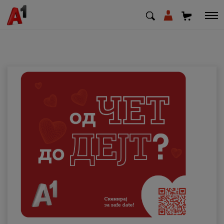
МК
EN
SQ
Приватни
Деловни
Поддршка
Надополни кредит
Плати сметка