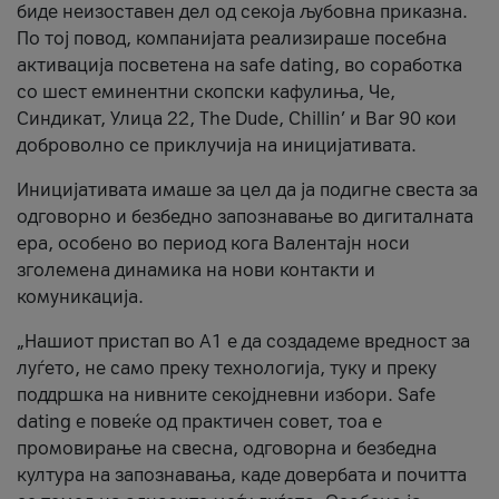
биде неизоставен дел од секоја љубовна приказна.
По тој повод, компанијата реализираше посебна
активација посветена на safe dating, во соработка
со шест еминентни скопски кафулиња, Че,
Синдикат, Улица 22, The Dude, Chillin’ и Bar 90 кои
доброволно се приклучија на иницијативата.
Иницијативата имаше за цел да ја подигне свеста за
одговорно и безбедно запознавање во дигиталната
ера, особено во период кога Валентајн носи
зголемена динамика на нови контакти и
комуникација.
„Нашиот пристап во А1 е да создадеме вредност за
луѓето, не само преку технологија, туку и преку
поддршка на нивните секојдневни избори. Safe
dating е повеќе од практичен совет, тоа е
промовирање на свесна, одговорна и безбедна
култура на запознавања, каде довербата и почитта