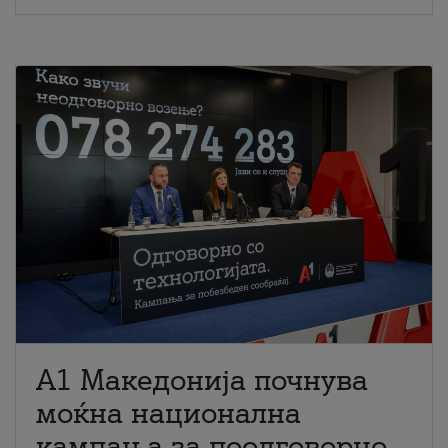
A1 Македонија почнува
моќна национална
кампања за поодговорно