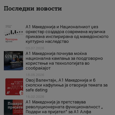
Последни новости
А1 Македонија и Националниот џез
оркестар создадоа современа музичка
приказна инспирирана од македонското
културно наследство
03.07.2026
A1 Македонија почнува моќна
национална кампања за поодговорно
користење на технологијата во
сообраќајот
18.05.2026
Овој Валентајн, A1 Македонија и 6
скопски кафулиња ја отворија темата за
safe dating
16.02.2026
А1 Македонија ја претставува
револуционерната функционалност „
Подари на пријател“ за А1 Алфа