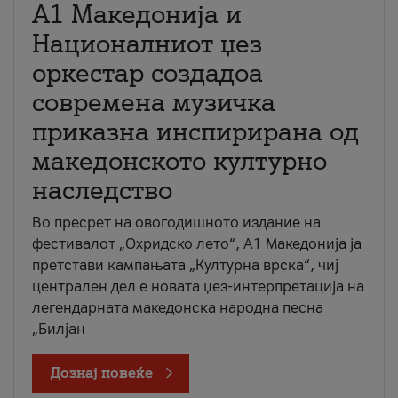
А1 Македонија и
Националниот џез
оркестар создадоа
современа музичка
приказна инспирирана од
македонското културно
наследство
Во пресрет на овогодишното издание на
фестивалот „Охридско лето“, А1 Македонија ја
претстави кампањата „Културна врска“, чиј
централен дел е новата џез-интерпретација на
легендарната македонска народна песна
„Билјан
Дознај повеќе