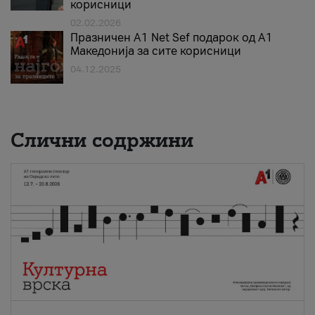
корисници
02.02.2026
Празничен A1 Net Sеf подарок од А1
Македонија за сите корисници
04.12.2025
Слични содржини