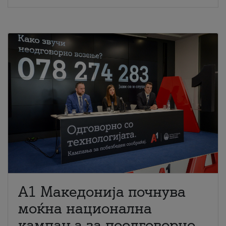
A1 Македонија почнува
моќна национална
кампања за поодговорно