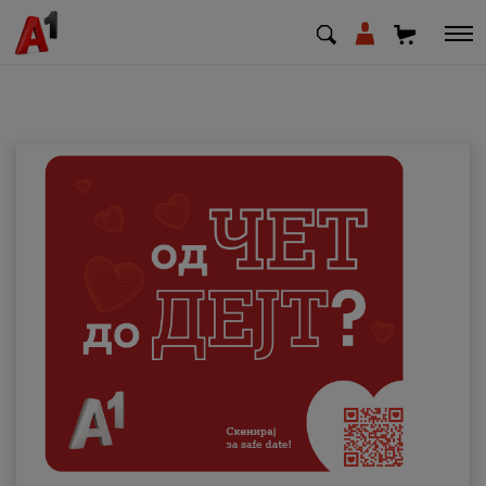
МК
EN
SQ
Приватни
Деловни
Поддршка
Надополни кредит
Плати сметка