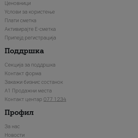
Ценовници
Услови за користење
Плати сметка
Активирајте Е-сметка
Припејд регистрација
Поддршка
Секција за поддршка
Контакт форма
Закажи бизнис состанок
A1 Продажни места
Контакт центар
077 1234
Профил
За нас
Новости