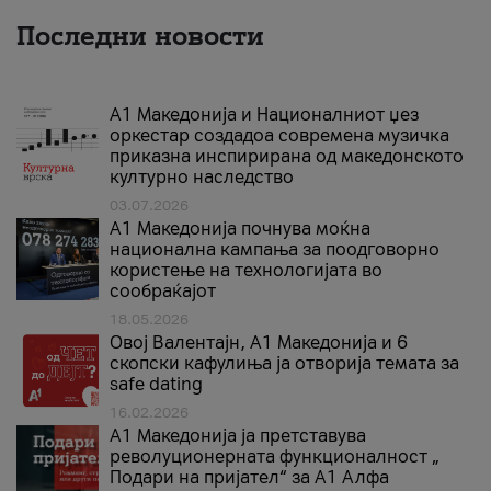
Последни новости
А1 Македонија и Националниот џез
оркестар создадоа современа музичка
приказна инспирирана од македонското
културно наследство
03.07.2026
A1 Македонија почнува моќна
национална кампања за поодговорно
користење на технологијата во
сообраќајот
18.05.2026
Овој Валентајн, A1 Македонија и 6
скопски кафулиња ја отворија темата за
safe dating
16.02.2026
А1 Македонија ја претставува
револуционерната функционалност „
Подари на пријател“ за А1 Алфа