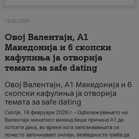
За нас
16.02.2026
#ПодобарОнлајн
Овој Валентајн, A1
Македонија и 6 скопски
кафулиња ја отворија
темата за safe dating
Овој Валентајн, A1 Македонија и 6
скопски кафулиња ја отворија
темата за safe dating
Скопје, 16 февруари 2026 г. – Одбележувањето на
Валентајн минатиот викенд беше причина А1 да
потсети дека, во време кога запознавањата се
почесто започнуваат онлајн, безбедноста треба да