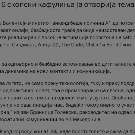
 6 скопски кафулиња ја отворија тема
а Валентајн минатиот викенд беше причина А1 да потсет
ваат онлајн, безбедноста треба да биде неизоставен дел
ата реализираше посебна активација посветена на safe d
е, Синдикат, Улица 22, The Dude, Chillin’ и Bar 90 кои
а за одговорно и безбедно запознавање во дигиталната 
на динамика на нови контакти и комуникација.
а луѓето, не само преку технологија, туку и преку подд
ќе од практичен совет, тоа е промовирање на свесна, од
а и почитта се темел на односите меѓу луѓето. Особено 
чија на оваа иницијатива, бидејќи токму нивното учест
сна,“ изјави Бранкица Толевска, раководител на оддел 
поративни комуникации во А1 Македонија.
R код кој води кон a1.mk, каде посетителите можеа да п