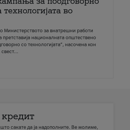
кампања за поодговорно
 технологијата во
со Министерството за внатрешни работи
ја претставија националната општествено
говорно со технологијата“, насочена кон
свест...
 кредит
а што сакате да ја надополните. Ве молиме,