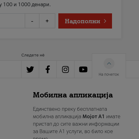
у 100 и 1000 денари.
-
+
Надополни
Следете нè
На почеток
Мобилна апликација
Единствено преку бесплатната
мобилна апликација
Мојот A1
имате
пристап до сите важни информации
за Вашите A1 услуги, во било кое
време.