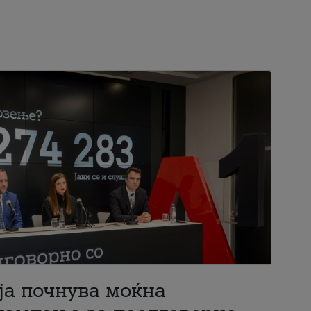
ја почнува моќна