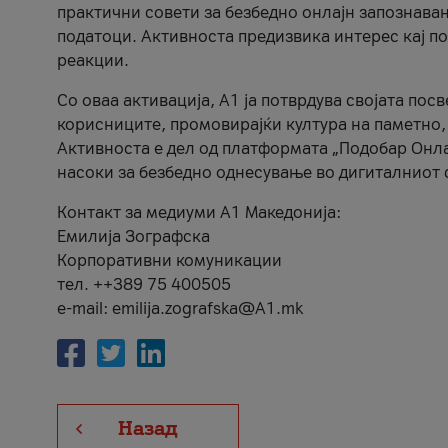
практични совети за безбедно онлајн запознава
податоци. Активноста предизвика интерес кај п
реакции.
Со оваа активација, А1 ја потврдува својата пос
корисниците, промовирајќи култура на паметно,
Активноста е дел од платформата „Подобар Онла
насоки за безбедно однесување во дигиталниот 
Контакт за медиуми А1 Македонија:
Емилија Зографска
Корпоративни комуникации
тел. ++389 75 400505
e-mail: emilija.zografska@A1.mk
Назад