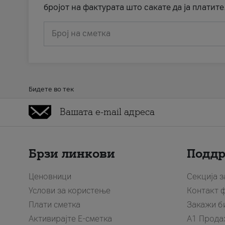
бројот на фактурата што сакате да ја платите
Број на сметка
Бидете во тек
Брзи линкови
Подд
Ценовници
Секција 
Услови за користење
Контакт 
Плати сметка
Закажи б
Активирајте Е-сметка
A1 Прода