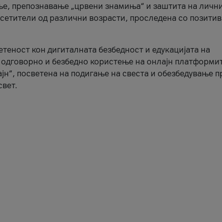
ње, препознавање „црвени знамиња“ и заштита на личн
осетители од различни возрасти, проследена со позити
ветеност кон дигиталната безбедност и едукацијата на
 одговорно и безбедно користење на онлајн платформит
јн“, посветена на подигање на свеста и обезбедување 
свет.