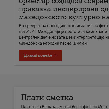
оркестар создадоа совре
приказна инспирирана од
македонското културно н
Во пресрет на овогодишното издание на фест
лето“, А1 Македонија ја претстави кампањата 
централен дел е новата џез-интерпретација н
македонска народна песна „Билјан
Дознај повеќе
Плати сметка
Платете ја Вашата сметка без најава на Мојот