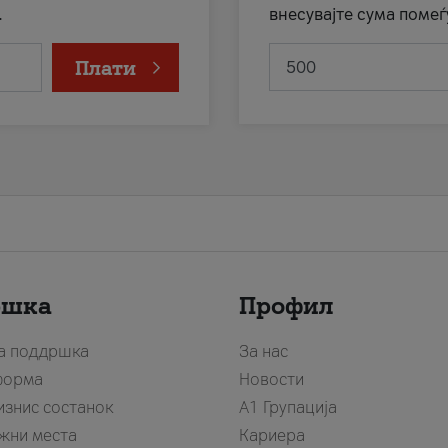
.
внесувајте сума помеѓ
Плати
ршка
Профил
за поддршка
За нас
форма
Новости
изнис состанок
А1 Групација
жни места
Кариера