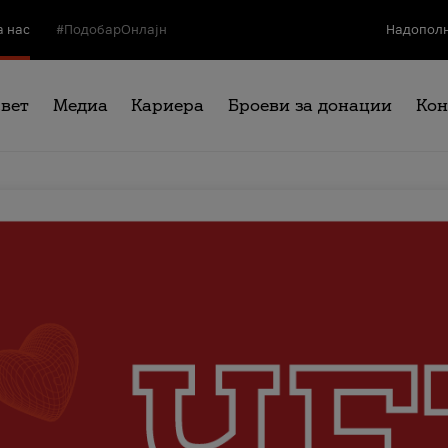
а нас
#ПодобарОнлајн
Надополн
свет
Медиа
Кариера
Броеви за донации
Кон