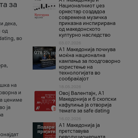
та за
Националниот џез
оркестар создадоа
современа музичка
приказна инспирирана
и дека,
од македонското
 од
културно наследство
ating, во
03.07.2026
A1 Македонија почнува
моќна национална
кампања за поодговорно
ера,
користење на
технологијата во
сообраќајот
ршка на
18.05.2026
говорна и
Овој Валентајн, A1
Македонија и 6 скопски
ја цениме
кафулиња ја отворија
во ја
темата за safe dating
за
16.02.2026
А1 Македонија ја
претставува
ронајдат
револуционерната