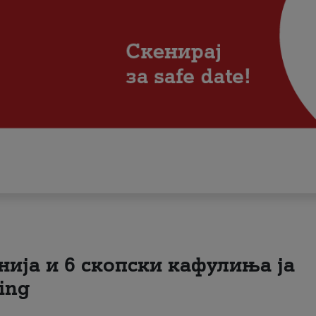
нија и 6 скопски кафулиња ја
ing