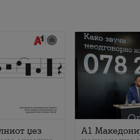
лниот џез
A1 Македони