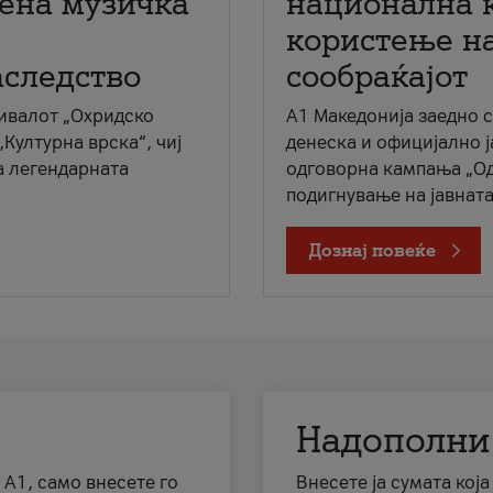
мена музичка
национална 
користење на
аследство
сообраќајот
ивалот „Охридско
A1 Македонија заедно 
„Културна врска“, чиј
денеска и официјално 
а легендарната
одговорна кампања „Од
подигнување на јавната 
Дознај повеќе
Надополни
 А1, само внесете го
Внесете ја сумата кој