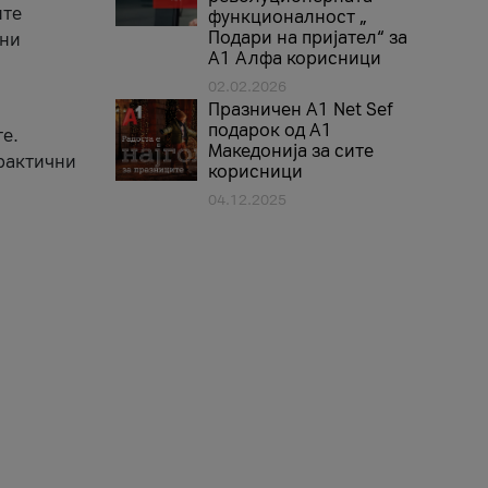
ите
функционалност „
Подари на пријател“ за
вни
А1 Алфа корисници
02.02.2026
Празничен A1 Net Sеf
подарок од А1
е.
Македонија за сите
практични
корисници
04.12.2025