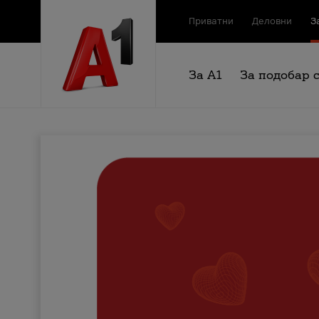
Приватни
Деловни
З
За А1
За подобар 