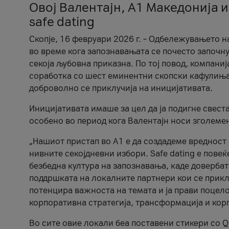
Овој Валентајн, A1 Македонија и
safe dating
Скопје, 16 февруари 2026 г. – Одбележувањето н
во време кога запознавањата се почесто започну
секоја љубовна приказна. По тој повод, компаниј
соработка со шест еминентни скопски кафулиња, Ч
доброволно се приклучија на иницијативата.
Иницијативата имаше за цел да ја подигне свест
особено во период кога Валентајн носи зголеме
„Нашиот пристап во А1 е да создадеме вредност з
нивните секојдневни избори. Safe dating е пове
безбедна култура на запознавања, каде довербат
поддршката на локалните партнери кои се приклу
потенцира важноста на темата и ја прави поцело
корпоративна стратегија, трансформација и кор
Во сите овие локали беа поставени стикери со Q