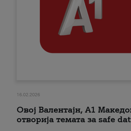
16.02.2026
Овој Валентајн, A1 Македо
отворија темата за safe dat