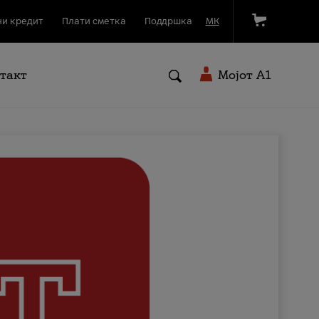
и кредит
Плати сметка
Поддршка
МК
такт
Мојот A1