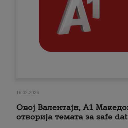
16.02.2026
Овој Валентајн, A1 Македо
отворија темата за safe dat