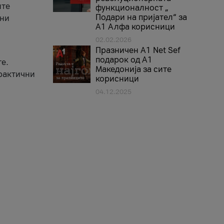
ите
функционалност „
Подари на пријател“ за
вни
А1 Алфа корисници
02.02.2026
Празничен A1 Net Sеf
подарок од А1
е.
Македонија за сите
практични
корисници
04.12.2025