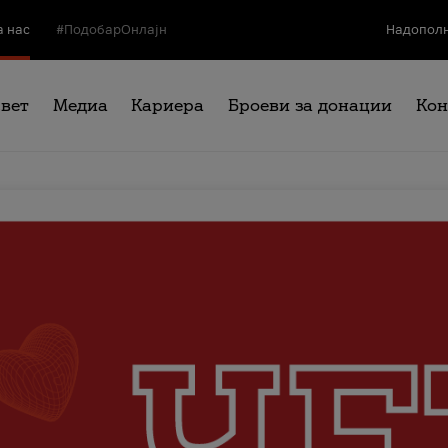
а нас
#ПодобарОнлајн
Надополн
свет
Медиа
Кариера
Броеви за донации
Кон