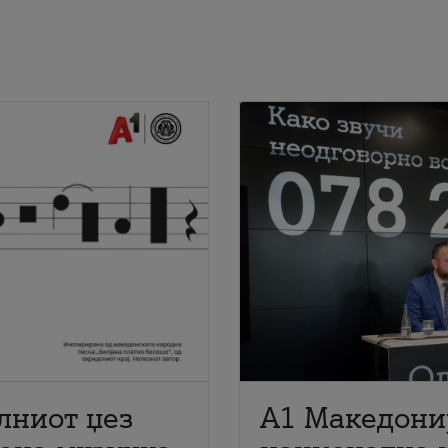
лниот џез
A1 Македони