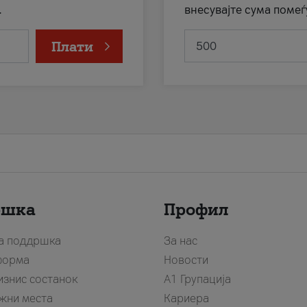
.
внесувајте сума помеѓ
Плати
ршка
Профил
за поддршка
За нас
форма
Новости
изнис состанок
А1 Групација
жни места
Кариера