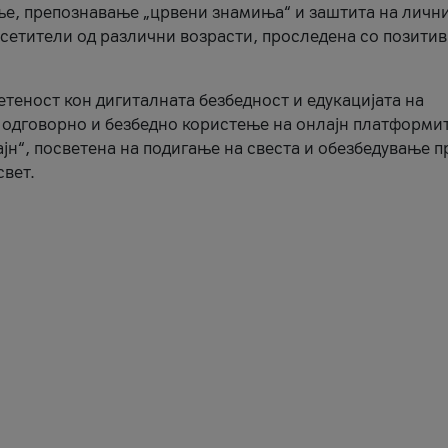
ње, препознавање „црвени знамиња“ и заштита на личн
осетители од различни возрасти, проследена со позити
ветеност кон дигиталната безбедност и едукацијата на
 одговорно и безбедно користење на онлајн платформит
јн“, посветена на подигање на свеста и обезбедување 
свет.