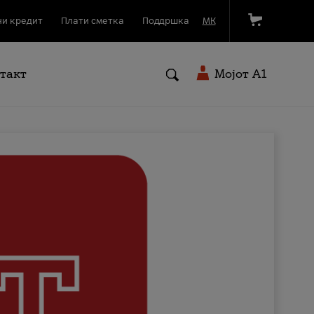
и кредит
Плати сметка
Поддршка
МК
такт
Мојот A1