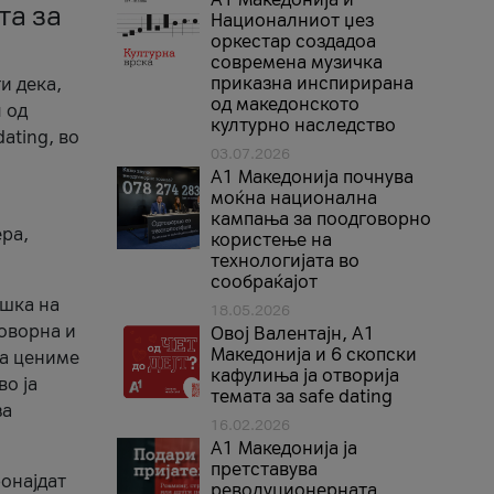
та за
Националниот џез
оркестар создадоа
современа музичка
приказна инспирирана
и дека,
од македонското
 од
културно наследство
ating, во
03.07.2026
A1 Македонија почнува
моќна национална
кампања за поодговорно
ера,
користење на
технологијата во
сообраќајот
ршка на
18.05.2026
говорна и
Овој Валентајн, A1
Македонија и 6 скопски
ја цениме
кафулиња ја отворија
во ја
темата за safe dating
за
16.02.2026
А1 Македонија ја
претставува
ронајдат
револуционерната