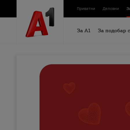
Приватни
Деловни
З
За А1
За подобар 