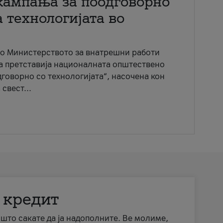
кампања за поодговорно
 технологијата во
со Министерството за внатрешни работи
ја претставија националната општествено
говорно со технологијата“, насочена кон
свест...
 кредит
а што сакате да ја надополните. Ве молиме,