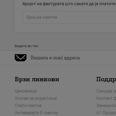
бројот на фактурата што сакате да ја платите
Број на сметка
Бидете во тек
Брзи линкови
Подд
Ценовници
Секција 
Услови за користење
Контакт 
Плати сметка
Закажи б
Активирајте Е-сметка
A1 Прода