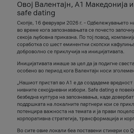
Овој Валентајн, A1 Македонија и
safe dating
Скопје, 16 февруари 2026 г. – Одбележувањето н
во време кога запознавањата се почесто започну
секоја љубовна приказна. По тој повод, компаниј
соработка со шест еминентни скопски кафулиња, Ч
доброволно се приклучија на иницијативата.
Иницијативата имаше за цел да ја подигне свест
особено во период кога Валентајн носи зголеме
„Нашиот пристап во А1 е да создадеме вредност з
нивните секојдневни избори. Safe dating е пове
безбедна култура на запознавања, каде довербат
поддршката на локалните партнери кои се приклу
потенцира важноста на темата и ја прави поцело
корпоративна стратегија, трансформација и кор
Во сите овие локали беа поставени стикери со Q