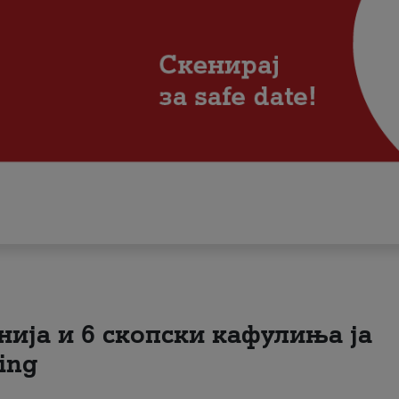
нија и 6 скопски кафулиња ја
ing