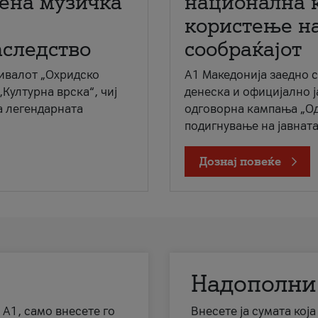
мена музичка
национална 
користење на
аследство
сообраќајот
ивалот „Охридско
A1 Македонија заедно 
„Културна врска“, чиј
денеска и официјално 
а легендарната
одговорна кампања „Од
подигнување на јавната 
Дознај повеќе
Надополни
 А1, само внесете го
Внесете ја сумата кој