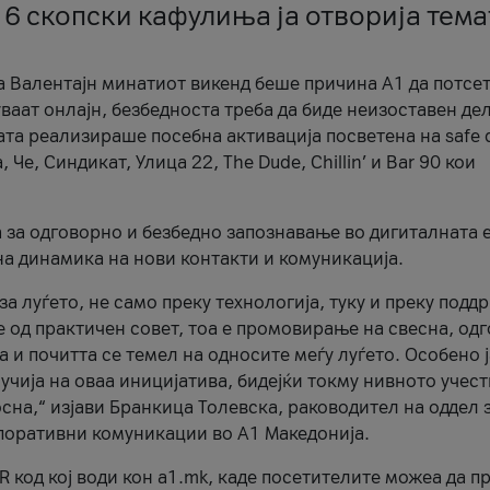
 6 скопски кафулиња ја отворија тема
а Валентајн минатиот викенд беше причина А1 да потсет
ваат онлајн, безбедноста треба да биде неизоставен дел
ата реализираше посебна активација посветена на safe d
е, Синдикат, Улица 22, The Dude, Chillin’ и Bar 90 кои
а за одговорно и безбедно запознавање во дигиталната 
на динамика на нови контакти и комуникација.
а луѓето, не само преку технологија, туку и преку подд
ќе од практичен совет, тоа е промовирање на свесна, од
а и почитта се темел на односите меѓу луѓето. Особено 
чија на оваа иницијатива, бидејќи токму нивното учест
сна,“ изјави Бранкица Толевска, раководител на оддел 
поративни комуникации во А1 Македонија.
R код кој води кон a1.mk, каде посетителите можеа да п