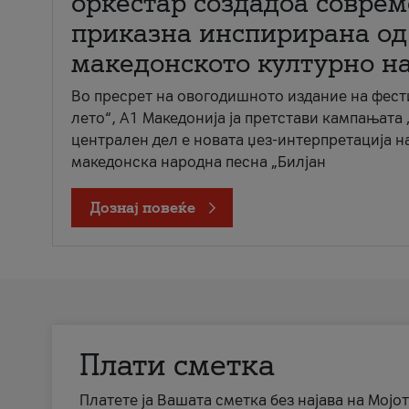
оркестар создадоа совре
приказна инспирирана од
македонското културно н
Во пресрет на овогодишното издание на фест
лето“, А1 Македонија ја претстави кампањата 
централен дел е новата џез-интерпретација н
македонска народна песна „Билјан
Дознај повеќе
Плати сметка
Платете ја Вашата сметка без најава на Мојот