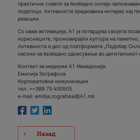
практични совети за безбедно онлајн запознава
податоци. Активноста предизвика интерес кај п
реакции.
Со оваа активација, А1 ја потврдува својата пос
корисниците, промовирајќи култура на паметно,
Активноста е дел од платформата „Подобар Онла
насоки за безбедно однесување во дигиталниот 
Контакт за медиуми А1 Македонија:
Емилија Зографска
Корпоративни комуникации
тел. ++389 75 400505
e-mail: emilija.zografska@A1.mk
Назад