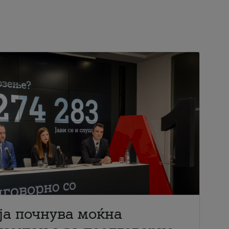
ја почнува моќна