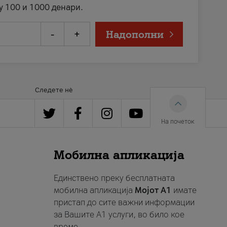
у 100 и 1000 денари.
-
+
Надополни
Следете нè
На почеток
Мобилна апликација
Единствено преку бесплатната
мобилна апликација
Мојот A1
имате
пристап до сите важни информации
за Вашите A1 услуги, во било кое
време.