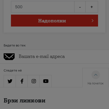
-
+
Надополни
Бидете во тек
Следете нè
На почеток
Брзи линкови