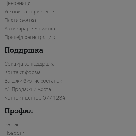
Ценовници
Услови за користење
Плати сметка
Активирајте Е-сметка
Припејд регистрација
Поддршка
Секција за поддршка
Контакт форма
Закажи бизнис состанок
A1 Продажни места
Контакт центар
077 1234
Профил
За нас
Новости