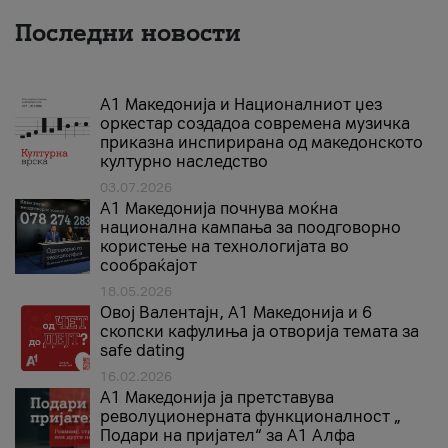
Последни новости
А1 Македонија и Националниот џез
оркестар создадоа современа музичка
приказна инспирирана од македонското
културно наследство
03.07.2026
A1 Македонија почнува моќна
национална кампања за поодговорно
користење на технологијата во
сообраќајот
18.05.2026
Овој Валентајн, A1 Македонија и 6
скопски кафулиња ја отворија темата за
safe dating
16.02.2026
А1 Македонија ја претставува
револуционерната функционалност „
Подари на пријател“ за А1 Алфа