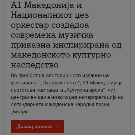
А1 Македонија и
Националниот џез
оркестар создадоа
современа музичка
приказна инспирирана од
македонското културно
наследство
Во пресрет на овогодишното издание на
фестивалот „Охридско лето“, А1 Македонија ја
претстави кампањата „Културна врска“, чиј
централен дел е новата џез-интерпретација на
легендарната македонска народна песна
„Билјан
Дознај повеќе