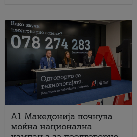
A1 Македонија почнува
моќна национална
кампања за поодговорно