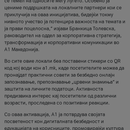
се темел на односите меѓу луѓето. Особено ја
цениме поддршката на локалните партнери кои се
приклучија на оваа иницијатива, бидејќи токму
нивното учество ја потенцира важноста на темата и
ја прави поцелосна,“ изјави Бранкица Толевска,
раководител на оддел за корпоративна стратегија,
трансформација и корпоративни комуникации во
А1 Македонија.
Во сите овие локали беа поставени стикери со QR
код кој води кон a1.mk, каде посетителите можеа да
пронајдат практични совети за безбедно онлајн
запознавање, препознавање „црвени знамиња“ и
заштита на личните податоци. Активноста
предизвика интерес кај посетители од различни
возрасти, проследена со позитивни реакции.
Со оваа активација, А1 ја потврдува својата
посветеност кон дигиталната безбедност и
едукацијата на корисниците, промовирајќи култура