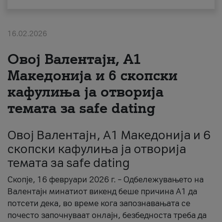
За нас
16.02.2026
#ПодобарОнлајн
Овој Валентајн, A1
Македонија и 6 скопски
кафулиња ја отворија
темата за safe dating
Овој Валентајн, A1 Македонија и 6
скопски кафулиња ја отворија
темата за safe dating
Скопје, 16 февруари 2026 г. – Одбележувањето на
Валентајн минатиот викенд беше причина А1 да
потсети дека, во време кога запознавањата се
почесто започнуваат онлајн, безбедноста треба да