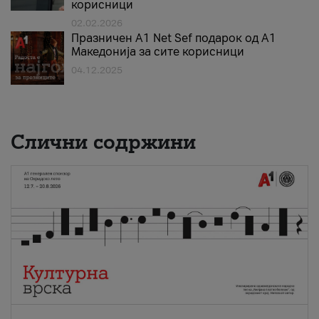
корисници
02.02.2026
Празничен A1 Net Sеf подарок од А1
Македонија за сите корисници
04.12.2025
Слични содржини