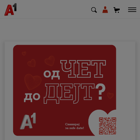
МК
EN
SQ
Приватни
Деловни
Поддршка
Надополни кредит
Плати сметка