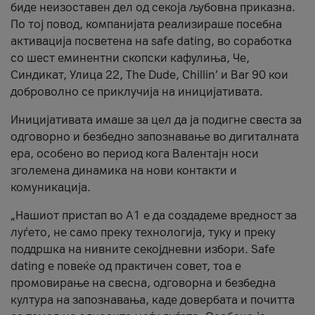
биде неизоставен дел од секоја љубовна приказна.
По тој повод, компанијата реализираше посебна
активација посветена на safe dating, во соработка
со шест еминентни скопски кафулиња, Че,
Синдикат, Улица 22, The Dude, Chillin’ и Bar 90 кои
доброволно се приклучија на иницијативата.
Иницијативата имаше за цел да ја подигне свеста за
одговорно и безбедно запознавање во дигиталната
ера, особено во период кога Валентајн носи
зголемена динамика на нови контакти и
комуникација.
„Нашиот пристап во А1 е да создадеме вредност за
луѓето, не само преку технологија, туку и преку
поддршка на нивните секојдневни избори. Safe
dating е повеќе од практичен совет, тоа е
промовирање на свесна, одговорна и безбедна
култура на запознавања, каде довербата и почитта