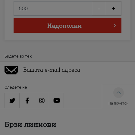
-
+
Надополни
Бидете во тек
Следете нè
На почеток
Брзи линкови