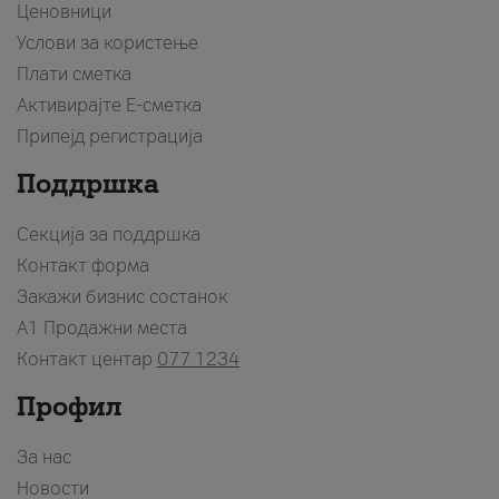
Ценовници
Услови за користење
Плати сметка
Активирајте Е-сметка
Припејд регистрација
Поддршка
Секција за поддршка
Контакт форма
Закажи бизнис состанок
A1 Продажни места
Контакт центар
077 1234
Профил
За нас
Новости