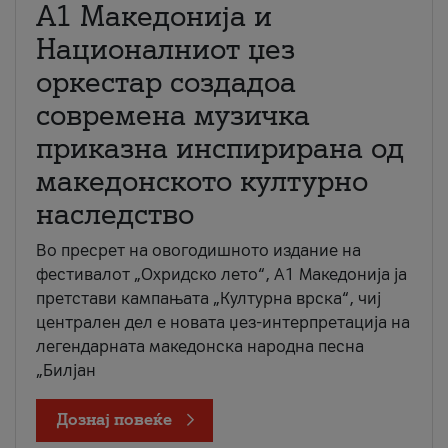
А1 Македонија и
Националниот џез
оркестар создадоа
современа музичка
приказна инспирирана од
македонското културно
наследство
Во пресрет на овогодишното издание на
фестивалот „Охридско лето“, А1 Македонија ја
претстави кампањата „Културна врска“, чиј
централен дел е новата џез-интерпретација на
легендарната македонска народна песна
„Билјан
Дознај повеќе