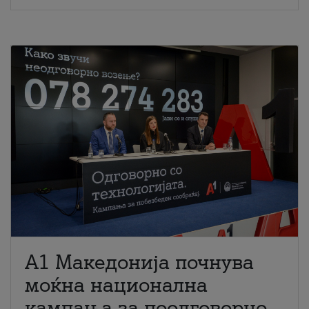
A1 Македонија почнува
моќна национална
кампања за поодговорно