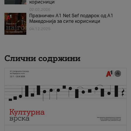
корисници
02.02.2026
Празничен A1 Net Sеf подарок од А1
Македонија за сите корисници
04.12.2025
Слични содржини