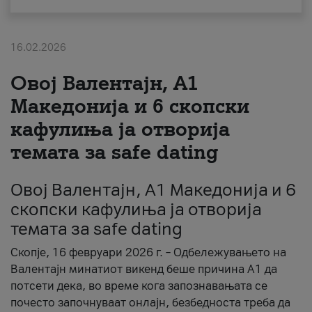
За нас
16.02.2026
#ПодобарОнлајн
Овој Валентајн, A1
Македонија и 6 скопски
кафулиња ја отворија
темата за safe dating
Овој Валентајн, A1 Македонија и 6
скопски кафулиња ја отворија
темата за safe dating
Скопје, 16 февруари 2026 г. – Одбележувањето на
Валентајн минатиот викенд беше причина А1 да
потсети дека, во време кога запознавањата се
почесто започнуваат онлајн, безбедноста треба да