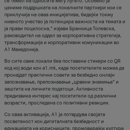
се темел на односите меѓу луѓето. Особено ја
цениме поддршката на локалните партнери кои се
приклучија на оваа иницијатива, бидејќи токму
нивното учество ја потенцира важноста на темата и
ја прави поцелосна,“ изјави Бранкица Толевска,
раководител на оддел за корпоративна стратегија,
трансформација и корпоративни комуникации во
А1 Македонија.
Во сите овие локали беа поставени стикери со QR
код кој води кон a1.mk, каде посетителите можеа да
пронајдат практични совети за безбедно онлајн
запознавање, препознавање „црвени знамиња“ и
заштита на личните податоци. Активноста
предизвика интерес кај посетители од различни
возрасти, проследена со позитивни реакции.
Со оваа активација, А1 ја потврдува својата
посветеност кон дигиталната безбедност и
едукацијата на корисниците, промовирајќи култура