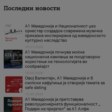
Последни новости
А1 Македонија и Националниот џез
оркестар создадоа современа музичка
приказна инспирирана од македонското
културно наследство
03.07.2026
A1 Македонија почнува моќна
национална кампања за поодговорно
користење на технологијата во
сообраќајот
18.05.2026
Овој Валентајн, A1 Македонија и 6
скопски кафулиња ја отворија темата за
safe dating
16.02.2026
А1 Македонија ја претставува
револуционерната функционалност „
Подари на пријател“ за А1 Алфа