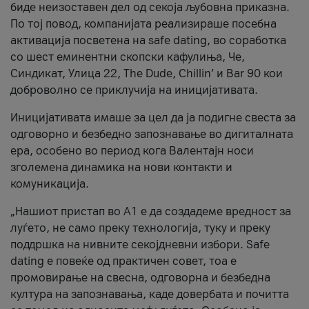
биде неизоставен дел од секоја љубовна приказна.
По тој повод, компанијата реализираше посебна
активација посветена на safe dating, во соработка
со шест еминентни скопски кафулиња, Че,
Синдикат, Улица 22, The Dude, Chillin’ и Bar 90 кои
доброволно се приклучија на иницијативата.
Иницијативата имаше за цел да ја подигне свеста за
одговорно и безбедно запознавање во дигиталната
ера, особено во период кога Валентајн носи
зголемена динамика на нови контакти и
комуникација.
„Нашиот пристап во А1 е да создадеме вредност за
луѓето, не само преку технологија, туку и преку
поддршка на нивните секојдневни избори. Safe
dating е повеќе од практичен совет, тоа е
промовирање на свесна, одговорна и безбедна
култура на запознавања, каде довербата и почитта