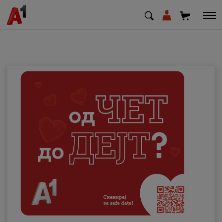
МК
EN
SQ
Приватни
Деловни
Поддршка
Надополни кредит
Плати сметка