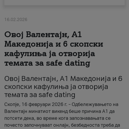
За нас
16.02.2026
#ПодобарОнлајн
Овој Валентајн, A1
Македонија и 6 скопски
кафулиња ја отворија
темата за safe dating
Овој Валентајн, A1 Македонија и 6
скопски кафулиња ја отворија
темата за safe dating
Скопје, 16 февруари 2026 г. – Одбележувањето на
Валентајн минатиот викенд беше причина А1 да
потсети дека, во време кога запознавањата се
почесто започнуваат онлајн, безбедноста треба да