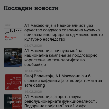
Последни новости
А1 Македонија и Националниот џез
оркестар создадоа современа музичка
приказна инспирирана од македонското
културно наследство
03.07.2026
A1 Македонија почнува моќна
национална кампања за поодговорно
користење на технологијата во
сообраќајот
18.05.2026
Овој Валентајн, A1 Македонија и 6
скопски кафулиња ја отворија темата за
safe dating
16.02.2026
А1 Македонија ја претставува
револуционерната функционалност „
Подари на пријател“ за А1 Алфа