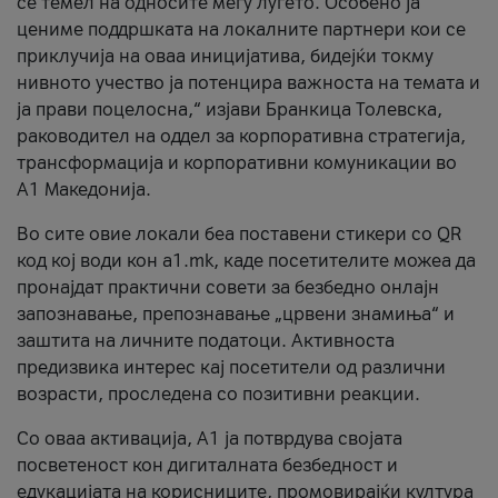
се темел на односите меѓу луѓето. Особено ја
цениме поддршката на локалните партнери кои се
приклучија на оваа иницијатива, бидејќи токму
нивното учество ја потенцира важноста на темата и
ја прави поцелосна,“ изјави Бранкица Толевска,
раководител на оддел за корпоративна стратегија,
трансформација и корпоративни комуникации во
А1 Македонија.
Во сите овие локали беа поставени стикери со QR
код кој води кон a1.mk, каде посетителите можеа да
пронајдат практични совети за безбедно онлајн
запознавање, препознавање „црвени знамиња“ и
заштита на личните податоци. Активноста
предизвика интерес кај посетители од различни
возрасти, проследена со позитивни реакции.
Со оваа активација, А1 ја потврдува својата
посветеност кон дигиталната безбедност и
едукацијата на корисниците, промовирајќи култура