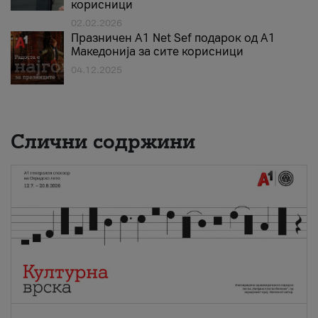
корисници
02.02.2026
Празничен A1 Net Sеf подарок од А1
Македонија за сите корисници
04.12.2025
Слични содржини