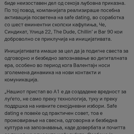
биде неизоставен дел од секоја љубовна приказна.
По тој повод, компанијата реализираше посебна
активација посветена на safe dating, во соработка
со шест еминентни скопски кафулиња, Че,
Синдикат, Улица 22, The Dude, Chillin’ и Bar 90 кои
доброволно се приклучија на иницијативата.
Иницијативата имаше за цел да ја подигне свеста за
одговорно и безбедно запознавање во дигиталната
ера, особено во период кога Валентајн носи
зголемена динамика на нови контакти и
комуникација.
„Нашиот пристап во А1 е да создадеме вредност за
луѓето, не само преку технологија, туку и преку
поддршка на нивните секојдневни избори. Safe
dating е повеќе од практичен совет, тоа е
промовирање на свесна, одговорна и безбедна
култура на запознавања, каде довербата и почитта