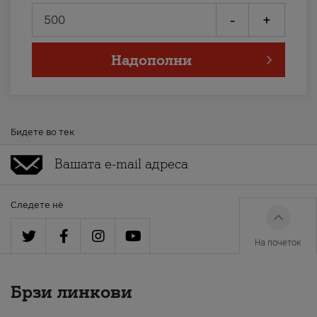
-
+
Надополни
Бидете во тек
Следете нè
На почеток
Брзи линкови