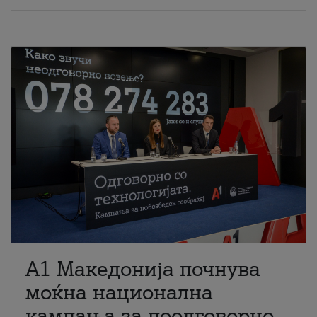
A1 Македонија почнува
моќна национална
кампања за поодговорно