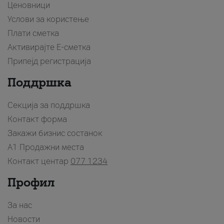
Ценовници
Услови за користење
Плати сметка
Активирајте Е-сметка
Припејд регистрација
Поддршка
Секција за поддршка
Контакт форма
Закажи бизнис состанок
A1 Продажни места
Контакт центар
077 1234
Профил
За нас
Новости