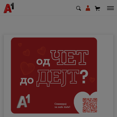
МК
EN
SQ
Приватни
Деловни
Поддршка
Надополни кредит
Плати сметка