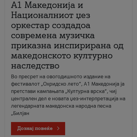
А1 Македонија и
Националниот џез
оркестар создадоа
современа музичка
приказна инспирирана од
македонското културно
наследство
Во пресрет на овогодишното издание на
фестивалот „Охридско лето“, А1 Македонија ја
претстави кампањата „Културна врска“, чиј
централен дел е новата џез-интерпретација на
легендарната македонска народна песна
„Билјан
Дознај повеќе