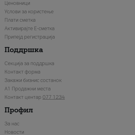
Ценовници
Услови за користење
Плати сметка
Активирајте Е-сметка
Припејд регистрација
Поддршка
Секција за поддршка
Контакт форма
Закажи бизнис состанок
A1 Продажни места
Контакт центар
077 1234
Профил
За нас
Новости