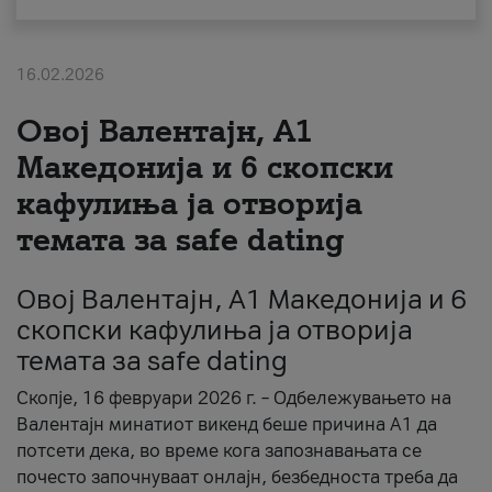
За нас
16.02.2026
#ПодобарОнлајн
Овој Валентајн, A1
Македонија и 6 скопски
кафулиња ја отворија
темата за safe dating
Овој Валентајн, A1 Македонија и 6
скопски кафулиња ја отворија
темата за safe dating
Скопје, 16 февруари 2026 г. – Одбележувањето на
Валентајн минатиот викенд беше причина А1 да
потсети дека, во време кога запознавањата се
почесто започнуваат онлајн, безбедноста треба да