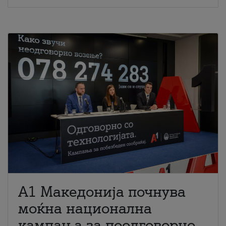
A1 Македонија почнува
моќна национална
кампања за поодговорно