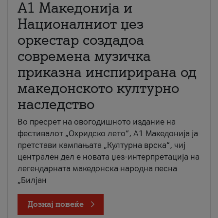
А1 Македонија и
Националниот џез
оркестар создадоа
современа музичка
приказна инспирирана од
македонското културно
наследство
Во пресрет на овогодишното издание на
фестивалот „Охридско лето“, А1 Македонија ја
претстави кампањата „Културна врска“, чиј
централен дел е новата џез-интерпретација на
легендарната македонска народна песна
„Билјан
Дознај повеќе