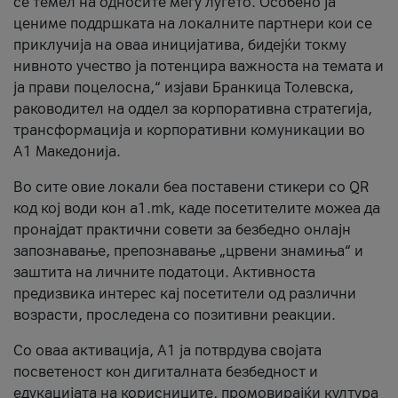
се темел на односите меѓу луѓето. Особено ја
цениме поддршката на локалните партнери кои се
приклучија на оваа иницијатива, бидејќи токму
нивното учество ја потенцира важноста на темата и
ја прави поцелосна,“ изјави Бранкица Толевска,
раководител на оддел за корпоративна стратегија,
трансформација и корпоративни комуникации во
А1 Македонија.
Во сите овие локали беа поставени стикери со QR
код кој води кон a1.mk, каде посетителите можеа да
пронајдат практични совети за безбедно онлајн
запознавање, препознавање „црвени знамиња“ и
заштита на личните податоци. Активноста
предизвика интерес кај посетители од различни
возрасти, проследена со позитивни реакции.
Со оваа активација, А1 ја потврдува својата
посветеност кон дигиталната безбедност и
едукацијата на корисниците, промовирајќи култура