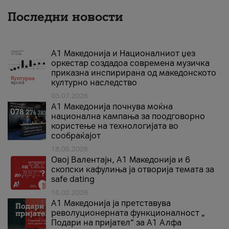
Последни новости
А1 Македонија и Националниот џез
оркестар создадоа современа музичка
приказна инспирирана од македонското
културно наследство
03.07.2026
A1 Македонија почнува моќна
национална кампања за поодговорно
користење на технологијата во
сообраќајот
18.05.2026
Овој Валентајн, A1 Македонија и 6
скопски кафулиња ја отворија темата за
safe dating
16.02.2026
А1 Македонија ја претставува
револуционерната функционалност „
Подари на пријател“ за А1 Алфа