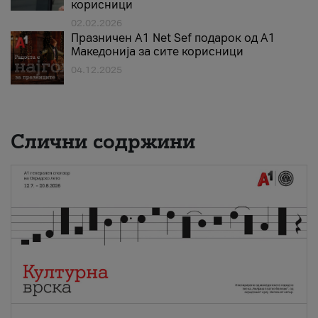
корисници
02.02.2026
Празничен A1 Net Sеf подарок од А1
Македонија за сите корисници
04.12.2025
Слични содржини