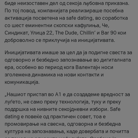
биде неизоставен дел од секоја љубовна приказна.
По тој повод, компанијата реализираше посебна
активација посветена на safe dating, во соработка
со шест еминентни скопски кафулиња, Че,
Синдикат, Улица 22, The Dude, Chillin’ и Bar 90 кои
доброволно се приклучија на иницијативата.
Иницијативата имаше за цел да ја подигне свеста за
одговорно и безбедно запознавање во дигиталната
ера, особено во период кога Валентајн носи
зголемена динамика на нови контакти и
комуникација.
„Нашиот пристап во А1 е да создадеме вредност за
луѓето, не само преку технологија, туку и преку
поддршка на нивните секојдневни избори. Safe
dating е повеќе од практичен совет, тоа е
промовирање на свесна, одговорна и безбедна
култура на запознавања, каде довербата и почитта