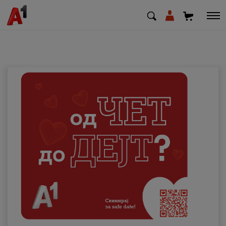
МК
EN
SQ
Приватни
Деловни
Поддршка
Надополни кредит
Плати сметка