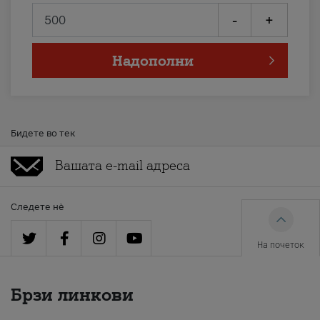
-
+
Надополни
Бидете во тек
Следете нè
На почеток
Брзи линкови