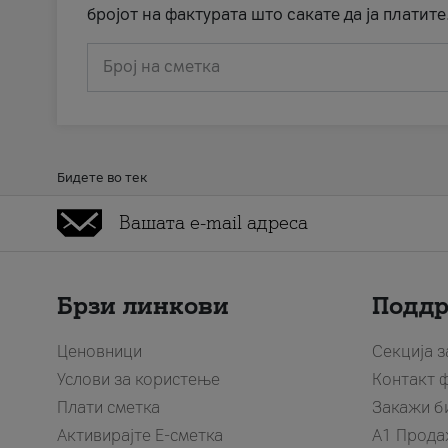
бројот на фактурата што сакате да ја платите
Број на сметка
Бидете во тек
Брзи линкови
Подд
Ценовници
Секција 
Услови за користење
Контакт 
Плати сметка
Закажи б
Активирајте Е-сметка
A1 Прода