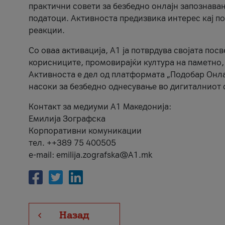
практични совети за безбедно онлајн запознава
податоци. Активноста предизвика интерес кај п
реакции.
Со оваа активација, А1 ја потврдува својата пос
корисниците, промовирајќи култура на паметно,
Активноста е дел од платформата „Подобар Онла
насоки за безбедно однесување во дигиталниот 
Контакт за медиуми А1 Македонија:
Емилија Зографска
Корпоративни комуникации
тел. ++389 75 400505
e-mail: emilija.zografska@A1.mk
Назад