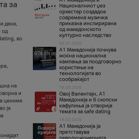
та за
Националниот џез
оркестар создадоа
современа музичка
приказна инспирирана
и дека,
од македонското
 од
културно наследство
ating, во
03.07.2026
A1 Македонија почнува
моќна национална
кампања за поодговорно
ера,
користење на
технологијата во
сообраќајот
ршка на
18.05.2026
говорна и
Овој Валентајн, A1
Македонија и 6 скопски
ја цениме
кафулиња ја отворија
во ја
темата за safe dating
за
16.02.2026
А1 Македонија ја
претставува
ронајдат
револуционерната