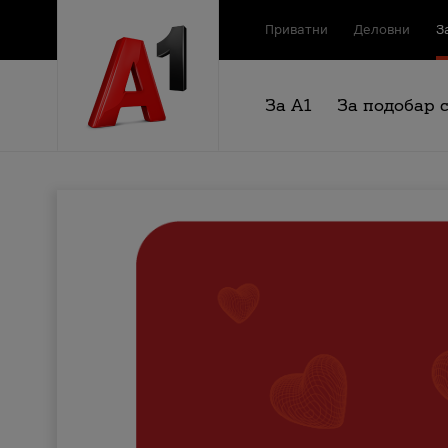
Приватни
Деловни
З
За А1
За подобар 