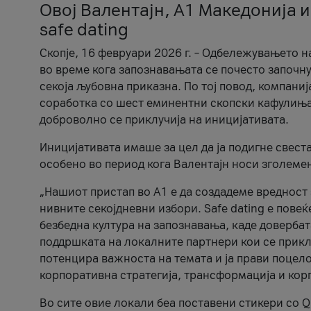
Овој Валентајн, A1 Македонија и
safe dating
Скопје, 16 февруари 2026 г. – Одбележувањето н
во време кога запознавањата се почесто започну
секоја љубовна приказна. По тој повод, компаниј
соработка со шест еминентни скопски кафулиња, Ч
доброволно се приклучија на иницијативата.
Иницијативата имаше за цел да ја подигне свест
особено во период кога Валентајн носи зголеме
„Нашиот пристап во А1 е да создадеме вредност з
нивните секојдневни избори. Safe dating е пове
безбедна култура на запознавања, каде довербат
поддршката на локалните партнери кои се приклу
потенцира важноста на темата и ја прави поцело
корпоративна стратегија, трансформација и кор
Во сите овие локали беа поставени стикери со Q