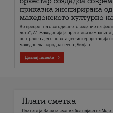
оркестар создадоа совре
приказна инспирирана од
македонското културно н
Во пресрет на овогодишното издание на фест
лето“, А1 Македонија ја претстави кампањата 
централен дел е новата џез-интерпретација н
македонска народна песна „Билјан
Дознај повеќе
Плати сметка
Платете ја Вашата сметка без најава на Мојот