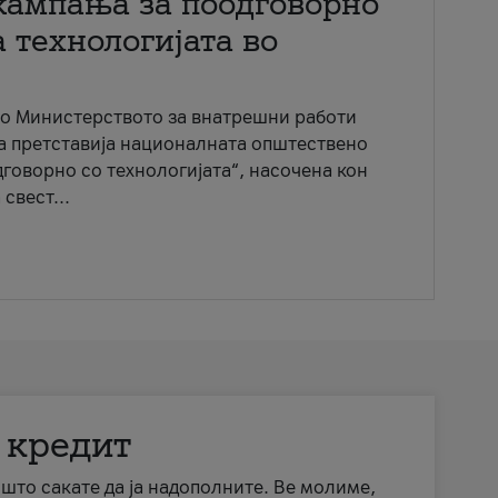
кампања за поодговорно
 технологијата во
со Министерството за внатрешни работи
ја претставија националната општествено
говорно со технологијата“, насочена кон
свест...
 кредит
а што сакате да ја надополните. Ве молиме,