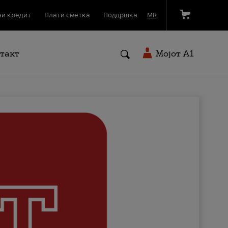
и кредит
Плати сметка
Поддршка
МК
такт
Мојот A1