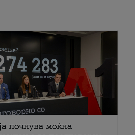
ја почнува моќна