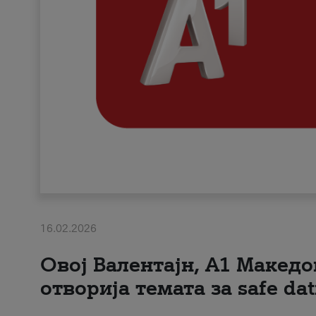
16.02.2026
Овој Валентајн, A1 Македо
отворија темата за safe dat