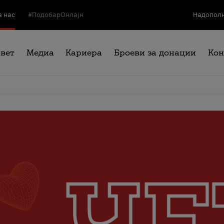
а нас
#ПодобарОнлајн
Надополн
свет
Медиа
Кариера
Броеви за донации
Кон