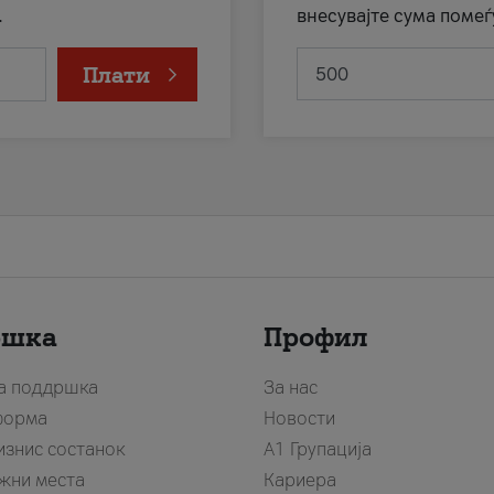
.
внесувајте сума помеѓ
Плати
ршка
Профил
за поддршка
За нас
форма
Новости
изнис состанок
А1 Групација
жни места
Кариера