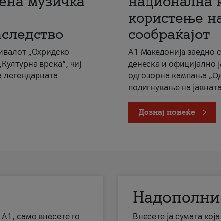
мена музичка
национална 
користење на
аследство
сообраќајот
ивалот „Охридско
A1 Македонија заедно 
„Културна врска“, чиј
денеска и официјално 
а легендарната
одговорна кампања „Од
подигнување на јавната 
Дознај повеќе
Надополни
 А1, само внесете го
Внесете ја сумата кој