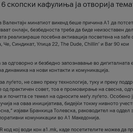
 6 скопски кафулиња ја отворија тема
а Валентајн минатиот викенд беше причина А1 да потсет
ваат онлајн, безбедноста треба да биде неизоставен дел
ата реализираше посебна активација посветена на safe d
е, Синдикат, Улица 22, The Dude, Chillin’ и Bar 90 кои
а за одговорно и безбедно запознавање во дигиталната 
на динамика на нови контакти и комуникација.
а луѓето, не само преку технологија, туку и преку подд
ќе од практичен совет, тоа е промовирање на свесна, од
а и почитта се темел на односите меѓу луѓето. Особено 
чија на оваа иницијатива, бидејќи токму нивното учест
сна,“ изјави Бранкица Толевска, раководител на оддел 
поративни комуникации во А1 Македонија.
R код кој води кон a1.mk, каде посетителите можеа да п