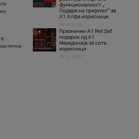
ите
функционалност „
Подари на пријател“ за
вни
А1 Алфа корисници
02.02.2026
Празничен A1 Net Sеf
подарок од А1
е.
Македонија за сите
практични
корисници
04.12.2025