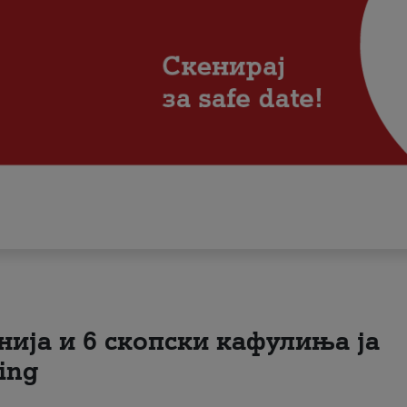
нија и 6 скопски кафулиња ја
ing