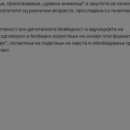
ње, препознавање „црвени знамиња“ и заштита на личн
осетители од различни возрасти, проследена со позити
ветеност кон дигиталната безбедност и едукацијата на
 одговорно и безбедно користење на онлајн платформит
јн“, посветена на подигање на свеста и обезбедување 
свет.