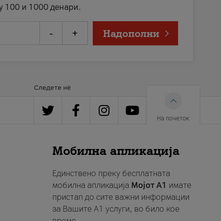
у 100 и 1000 денари.
-
+
Надополни
Следете нè
На почеток
Мобилна апликација
Единствено преку бесплатната
мобилна апликација
Мојот A1
имате
пристап до сите важни информации
за Вашите A1 услуги, во било кое
време.