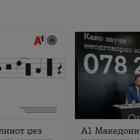
лниот џез
A1 Македони